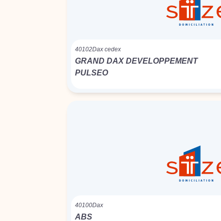
40102
Dax cedex
GRAND DAX DEVELOPPEMENT
PULSEO
40100
Dax
ABS