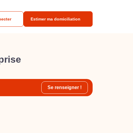
necter
Estimer ma domiciliation
prise
Se renseigner !