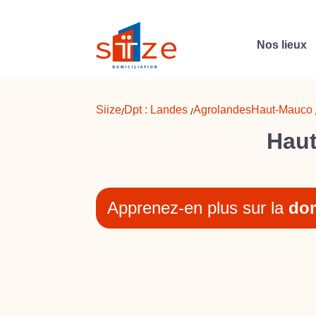
Nos lieux
Siize
Dpt :
Landes
Agrolandes
Haut-Mauco
/
/
Haut
Apprenez-en plus sur la
dom