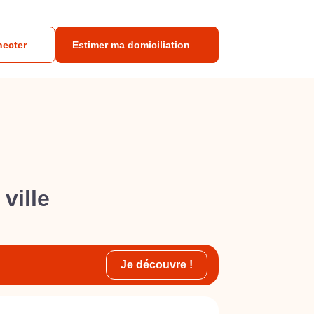
necter
Estimer ma domiciliation
ville
Je découvre !