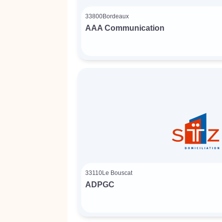
33800
Bordeaux
AAA Communication
33110
Le Bouscat
ADPGC