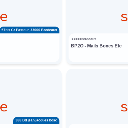
57bis Cr Pasteur, 33000 Bordeaux
33000
Bordeaux
BP2O - Mails Boxes Etc
388 Bd jean jacques bosc