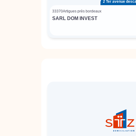
2 Ter avenue desc
33370
Artigues près bordeaux
SARL DOM INVEST