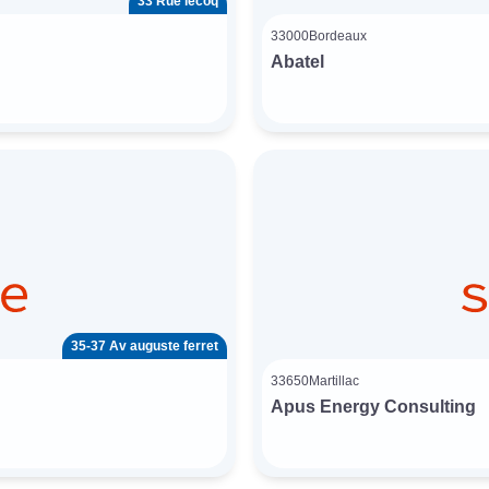
33 Rue lecoq
33000
Bordeaux
Abatel
35-37 Av auguste ferret
33650
Martillac
Apus Energy Consulting