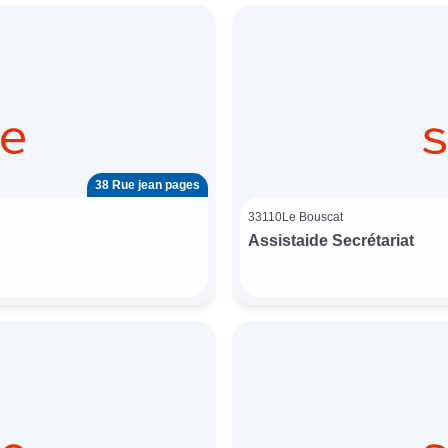
38 Rue jean pages
33110
Le Bouscat
Assistaide Secrétariat