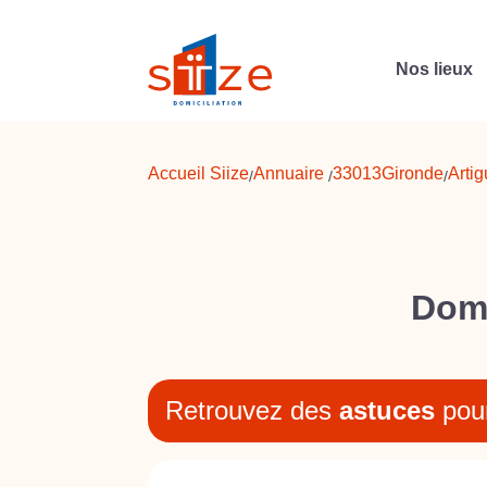
Nos lieux
Accueil Siize
Annuaire
33013
Gironde
Arti
/
/
/
Domi
Retrouvez des
astuces
pou