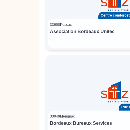
Centre condorcet 
33600
Pessac
Association Bordeaux Unitec
Rue r
33049
Mérignac
Bordeaux Bureaux Services