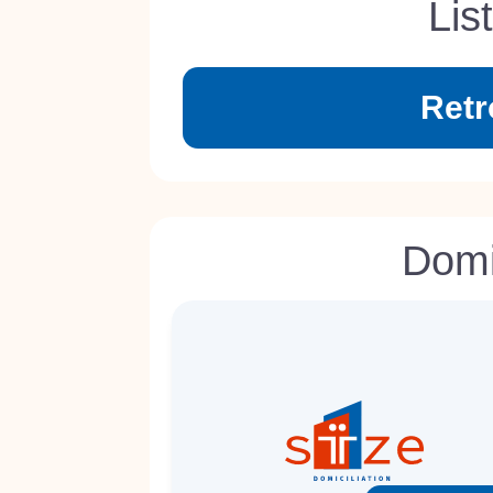
Lis
Retr
Domic