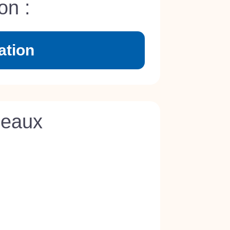
on :
ation
deaux