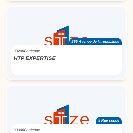
295 Avenue de la république
33200
Bordeaux
HTP EXPERTISE
5 Rue conde
33000
Bordeaux