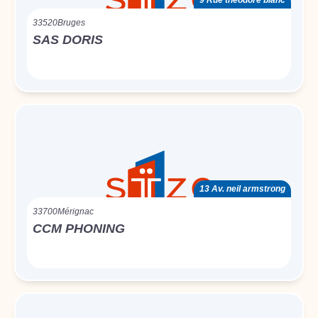
9 Rue théodore blanc
33520
Bruges
SAS DORIS
13 Av. neil armstrong
33700
Mérignac
CCM PHONING