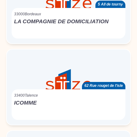
5 All de tourny
33000
Bordeaux
LA COMPAGNIE DE DOMICILIATION
62 Rue rouget de l'isle
33400
Talence
ICOMME