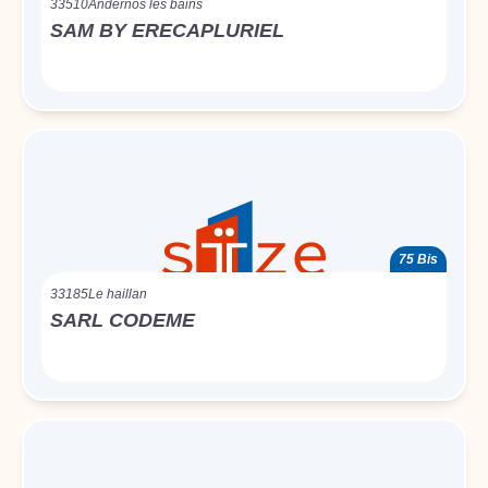
33510
Andernos les bains
SAM BY ERECAPLURIEL
75 Bis
33185
Le haillan
SARL CODEME