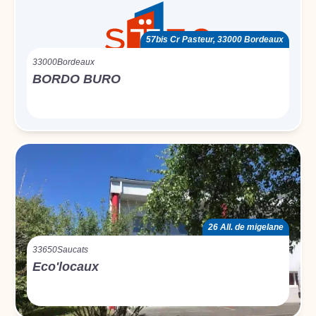
57bis Cr Pasteur, 33000 Bordeaux
33000
Bordeaux
BORDO BURO
26 All. de migelane
33650
Saucats
Eco'locaux