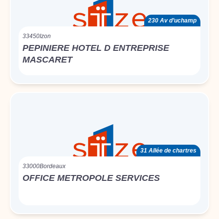
230 Av d’uchamp
33450
Izon
PEPINIERE HOTEL D ENTREPRISE
MASCARET
31 Allée de chartres
33000
Bordeaux
OFFICE METROPOLE SERVICES