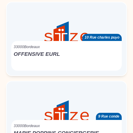
10 Rue charles puyo
33000
Bordeaux
OFFENSIVE EURL
9 Rue conde
33000
Bordeaux