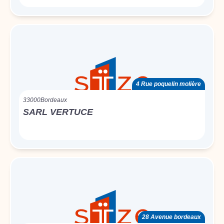
4 Rue poquelin molière
33000
Bordeaux
SARL VERTUCE
28 Avenue bordeaux