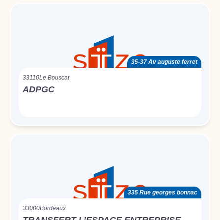
35-37 Av auguste ferret
33110
Le Bouscat
ADPGC
335 Rue georges bonnac
33000
Bordeaux