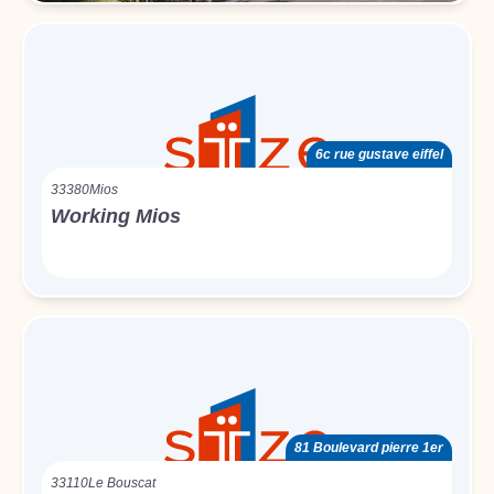
6c rue gustave eiffel
33380
Mios
Working Mios
81 Boulevard pierre 1er
33110
Le Bouscat