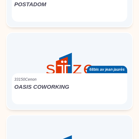
POSTADOM
68bis av jean jaurès
33150
Cenon
OASIS COWORKING