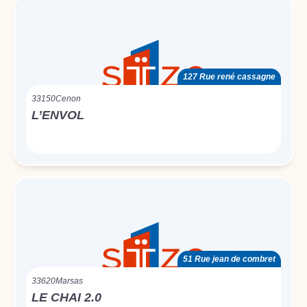
127 Rue rené cassagne
33150
Cenon
L’ENVOL
51 Rue jean de combret
33620
Marsas
LE CHAI 2.0