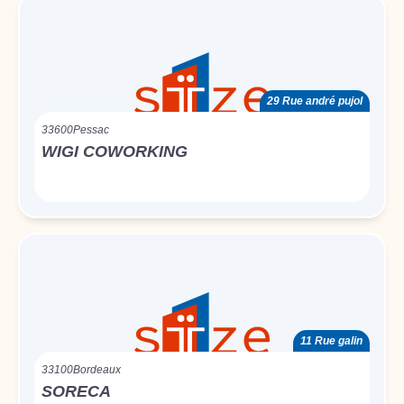
29 Rue andré pujol
33600
Pessac
WIGI COWORKING
11 Rue galin
33100
Bordeaux
SORECA