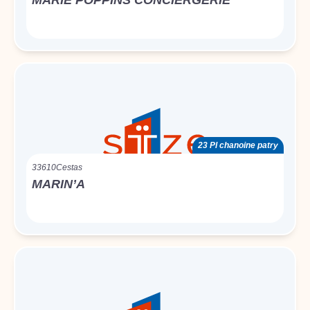
MARIE POPPINS CONCIERGERIE
23 Pl chanoine patry
33610
Cestas
MARIN’A