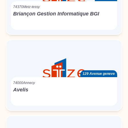
74370
Metz-tessy
Briançon Gestion Informatique BGI
129 Avenue geneve
74000
Annecy
Avelis