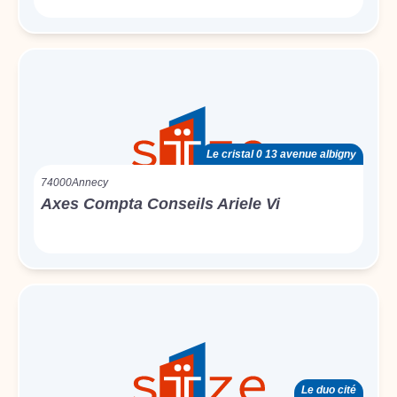
Le cristal 0 13 avenue albigny
74000
Annecy
Axes Compta Conseils Ariele Vi
Le duo cité