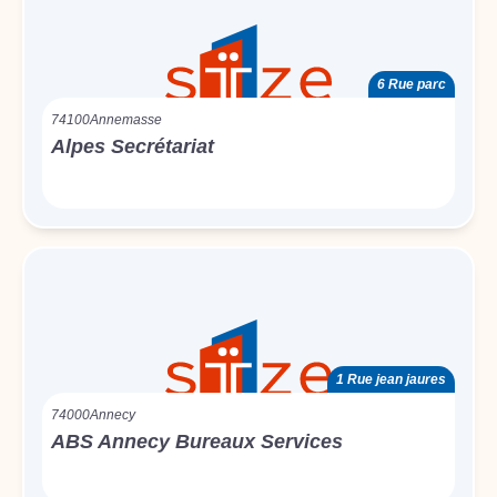
6 Rue parc
74100
Annemasse
Alpes Secrétariat
1 Rue jean jaures
74000
Annecy
ABS Annecy Bureaux Services