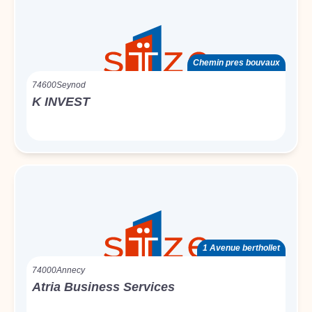
Chemin pres bouvaux
74600
Seynod
K INVEST
1 Avenue berthollet
74000
Annecy
Atria Business Services