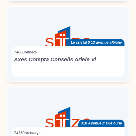
Le cristal 0 13 avenue albigny
74000
Annecy
Axes Compta Conseils Ariele Vi
310 Avenue marie curie
74160
Archamps