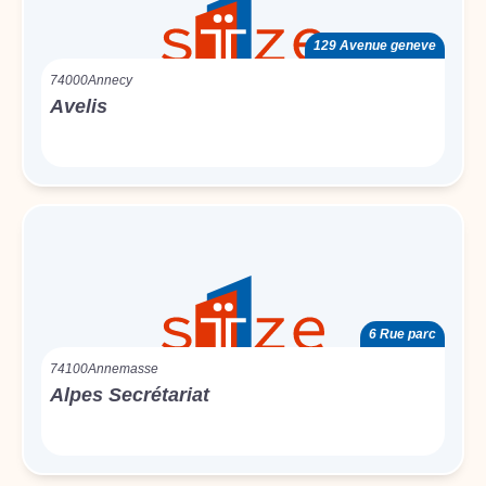
129 Avenue geneve
74000
Annecy
Avelis
6 Rue parc
74100
Annemasse
Alpes Secrétariat