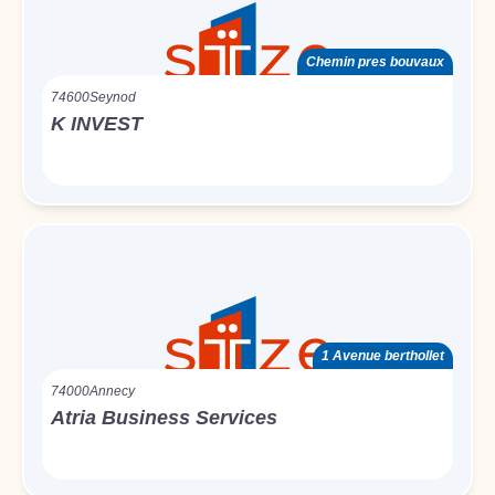
Chemin pres bouvaux
74600
Seynod
K INVEST
1 Avenue berthollet
74000
Annecy
Atria Business Services