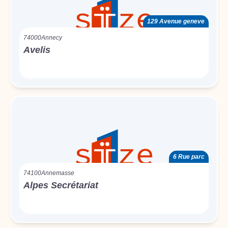
129 Avenue geneve
74000
Annecy
Avelis
6 Rue parc
74100
Annemasse
Alpes Secrétariat