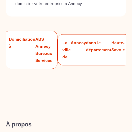
domicilier votre entreprise à Annecy.
Domiciliation
ABS
La
Annecy
dans le
Haute-
à
Annecy
ville
département
Savoie
Bureaux
de
Services
À propos