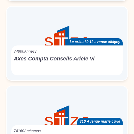
Le cristal 0 13 avenue albigny
74000
Annecy
Axes Compta Conseils Ariele Vi
310 Avenue marie curie
74160
Archamps