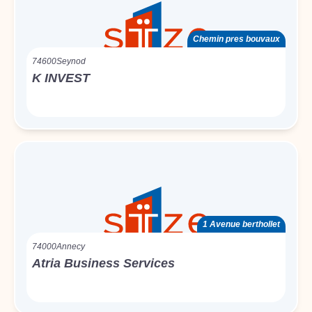
Chemin pres bouvaux
74600
Seynod
K INVEST
1 Avenue berthollet
74000
Annecy
Atria Business Services