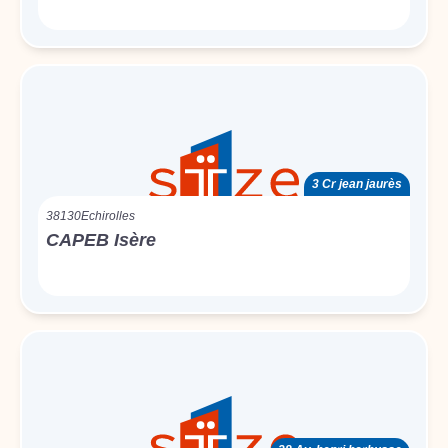
3 Cr jean jaurès
38130
Echirolles
CAPEB Isère