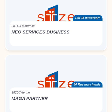
150 Za du vercors
38140
La murette
NEO SERVICES BUSINESS
50 Rue marchande
38200
Vienne
MAGA PARTNER