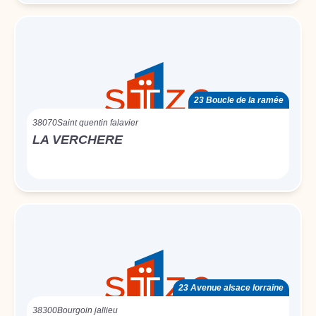
23 Boucle de la ramée
38070
Saint quentin falavier
LA VERCHERE
23 Avenue alsace lorraine
38300
Bourgoin jallieu