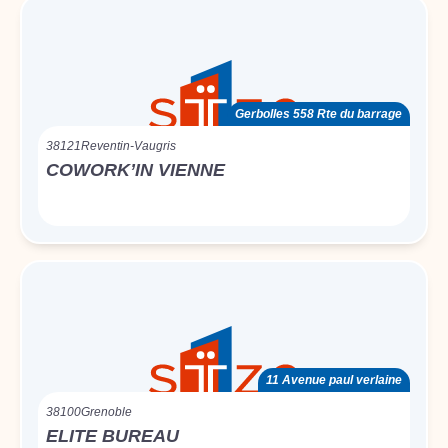
Gerbolles 558 Rte du barrage
38121
Reventin-Vaugris
COWORK’IN VIENNE
11 Avenue paul verlaine
38100
Grenoble
ELITE BUREAU