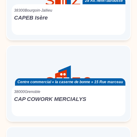
28 Av. henri barbusse
38300
Bourgoin-Jallieu
CAPEB Isère
Centre commercial « la caserne de bonne » 15 Rue marceau
38000
Grenoble
CAP COWORK MERCIALYS