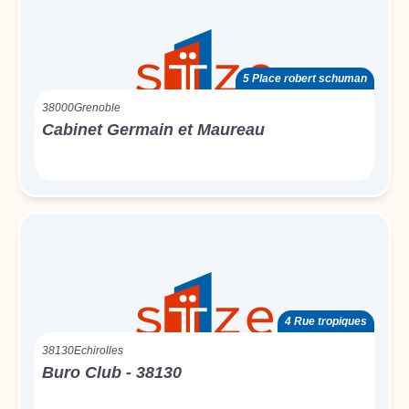
5 Place robert schuman
38000
Grenoble
Cabinet Germain et Maureau
4 Rue tropiques
38130
Echirolles
Buro Club - 38130