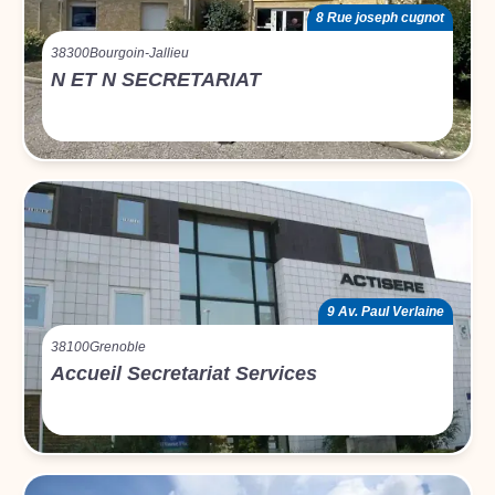
8 Rue joseph cugnot
38300
Bourgoin-Jallieu
N ET N SECRETARIAT
9 Av. Paul Verlaine
38100
Grenoble
Accueil Secretariat Services