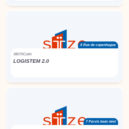
6 Rue de copenhague
38070
Culin
LOGISTEM 2.0
7 Parvis louis néel