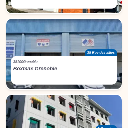
35 Rue des alliés
38100
Grenoble
Boxmax Grenoble