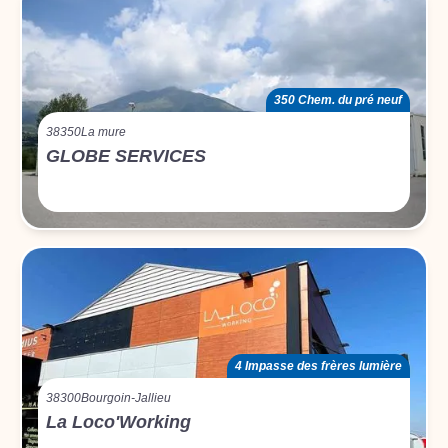
350 Chem. du pré neuf
38350
La mure
GLOBE SERVICES
4 Impasse des frères lumière
38300
Bourgoin-Jallieu
La Loco'Working