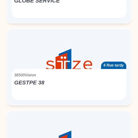
GLOBE SERVICE
6 Rue tardy
38500
Voiron
GESTPE 38