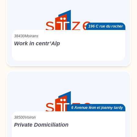
196 C rue du rocher
38430
Moirans
Work in centr’Alp
6 Avenue léon et joanny tardy
38500
Voiron
Private Domiciliation