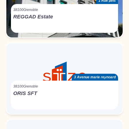
1 Rue pins
38100
Grenoble
REGGAD Estate
3 Avenue marie reynoard
38100
Grenoble
ORIS SFT