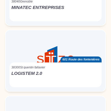
38040
Grenoble
MINATEC ENTREPRISES
601 Route des fontenières
38300
St quentin fallavier
LOGISTEM 2.0