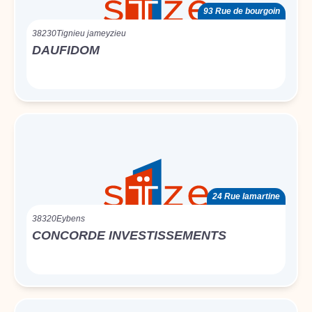
93 Rue de bourgoin
38230
Tignieu jameyzieu
DAUFIDOM
24 Rue lamartine
38320
Eybens
CONCORDE INVESTISSEMENTS