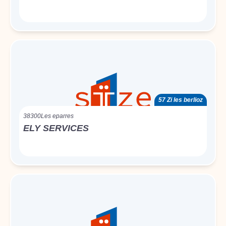
57 Zi les berlioz
38300
Les eparres
ELY SERVICES