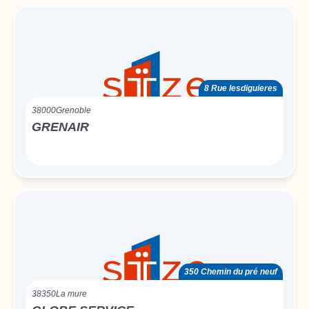
8 Rue lesdiguieres
38000
Grenoble
GRENAIR
350 Chemin du pré neuf
38350
La mure