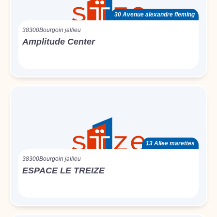
30 Avenue alexandre fleming
38300
Bourgoin jallieu
Amplitude Center
13 Allee marettes
38300
Bourgoin jallieu
ESPACE LE TREIZE