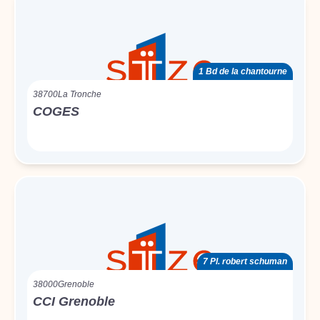
1 Bd de la chantourne
38700
La Tronche
COGES
7 Pl. robert schuman
38000
Grenoble
CCI Grenoble