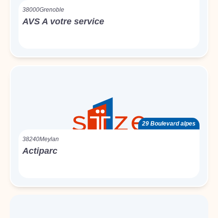
38000
Grenoble
AVS A votre service
29 Boulevard alpes
38240
Meylan
Actiparc