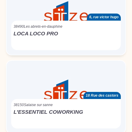
6, rue victor hugo
38490
Les abrets-en-dauphine
LOCA LOCO PRO
18 Rue des castors
38150
Salaise sur sanne
L’ESSENTIEL COWORKING