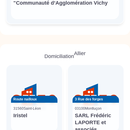
"Communauté d’Agglomération Vichy
Allier
Domiciliation
Route nailloux
3 Rue des forges
31560
Saint-Léon
03100
Montluçon
Iristel
SARL Frédéric
LAPORTE et
associés