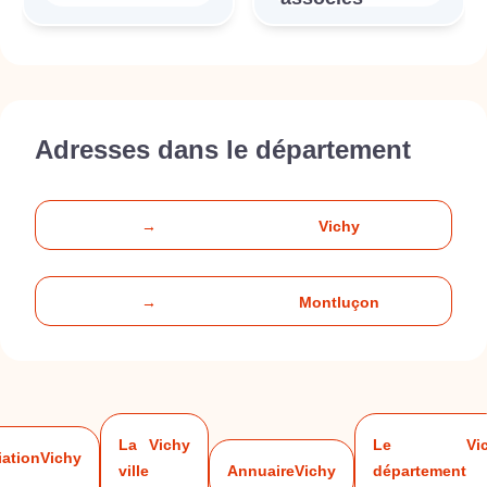
Adresses dans le département
→
Vichy
→
Montluçon
La
Vichy
Le
Vi
iation
Vichy
ville
Annuaire
Vichy
département