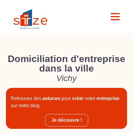
Domiciliation d'entreprise
dans la ville
Vichy
Retrouvez des
astuces
pour
créer
votre
entreprise
sur notre blog
Je découvre !