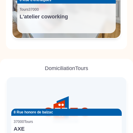
6 Rue d'entraigues
Tours
37000
L'atelier coworking
Domiciliation
Tours
8 Rue honore de balzac
37000
Tours
AXE