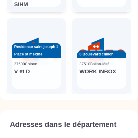
SIHM
Résidence saint joseph 1
Place st mexme
6 Boulevard chinon
37500
Chinon
37510
Ballan-Miré
V et D
WORK INBOX
Adresses dans le département