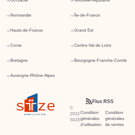
→
Occitanie
→
Nouvelle-Aquitaine
→
Normandie
→
Île-de-France
→
Hauts-de-France
→
Grand Est
→
Corse
→
Centre-Val de Loire
→
Bretagne
→
Bourgogne-Franche-Comté
→
Auvergne-Rhône-Alpes
Flux RSS
©
Condition
Condition
2023
générales
générales
SIIZE
d'utilisation
de ventes