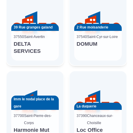
39 Rue granges galand
2 Rue moisanderie
37550
Saint-Avertin
37540
Saint-Cyr-sur-Loire
DELTA
DOMUM
SERVICES
Imm le nodal place de la
gare
La duquerie
37700
Saint-Pierre-des-
37390
Chanceaux-sur-
Corps
Choisille
Harmonie Mut
Loc Office