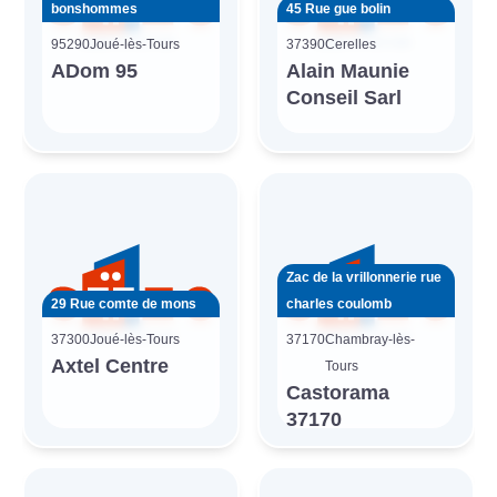
bonshommes
45 Rue gue bolin
95290
Joué-lès-Tours
37390
Cerelles
ADom 95
Alain Maunie
Conseil Sarl
Zac de la vrillonnerie rue
29 Rue comte de mons
charles coulomb
37300
Joué-lès-Tours
37170
Chambray-lès-
Axtel Centre
Tours
Castorama
37170