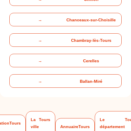
→
Chanceaux-sur-Choisille
→
Chambray-lès-Tours
→
Cerelles
→
Ballan-Miré
La
Tours
Le
To
ation
Tours
ville
Annuaire
Tours
département