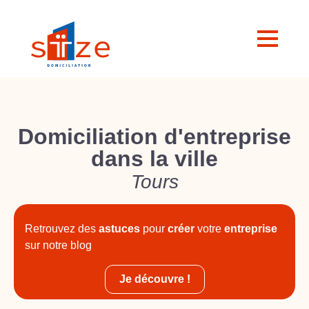
Domiciliation d'entreprise
dans la ville
Tours
Retrouvez des
astuces
pour
créer
votre
entreprise
sur notre blog
Je découvre !