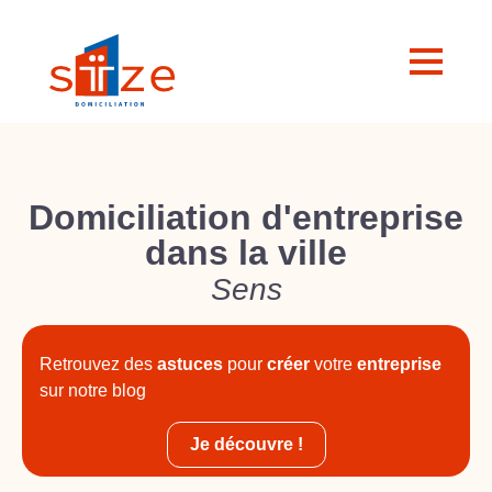
Domiciliation d'entreprise
dans la ville
Sens
Retrouvez des
astuces
pour
créer
votre
entreprise
sur notre blog
Je découvre !