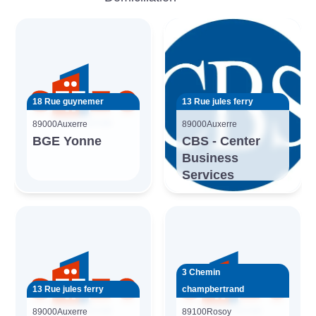
18 Rue guynemer
13 Rue jules ferry
89000
Auxerre
89000
Auxerre
BGE Yonne
CBS - Center
Business
Services
3 Chemin
13 Rue jules ferry
champbertrand
89000
Auxerre
89100
Rosoy