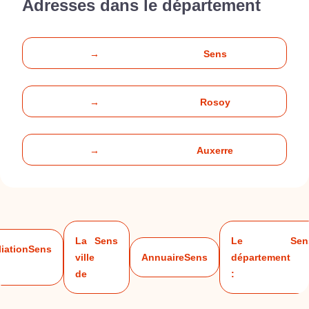
Adresses dans le département
→
Sens
→
Rosoy
→
Auxerre
La
Sens
Le
Sen
iation
Sens
ville
Annuaire
Sens
département
de
: