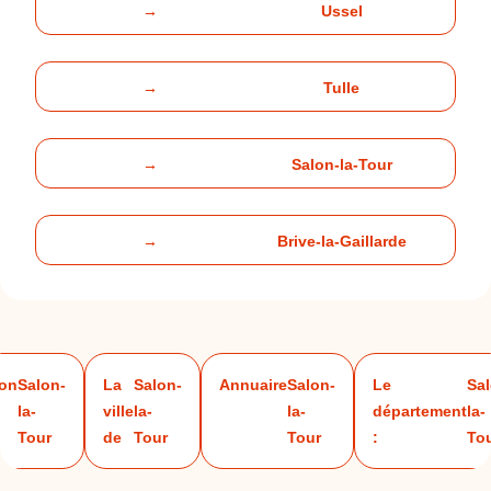
→
Ussel
→
Tulle
→
Salon-la-Tour
→
Brive-la-Gaillarde
ion
Salon-
La
Salon-
Annuaire
Salon-
Le
Sal
la-
ville
la-
la-
département
la-
Tour
de
Tour
Tour
:
To