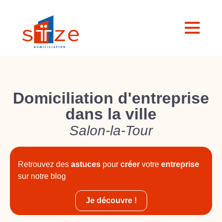
Domiciliation d'entreprise
dans la ville
Salon-la-Tour
Retrouvez des
astuces
pour
créer
votre
entreprise
sur notre blog
Je découvre !