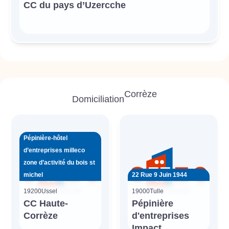
CC du pays d’Uzercche
Corrèze
Domiciliation
Pépinière-hôtel
d’entreprises milleco
zone d’activité du bois st
michel
22 Rue 9 Juin 1944
19200
Ussel
19000
Tulle
CC Haute-
Pépinière
Corrèze
d'entreprises
Impact