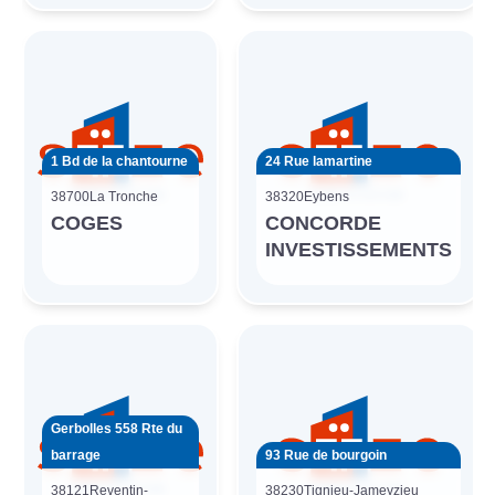
1 Bd de la chantourne
24 Rue lamartine
38700
La Tronche
38320
Eybens
COGES
CONCORDE
INVESTISSEMENTS
Gerbolles 558 Rte du
barrage
93 Rue de bourgoin
38121
Reventin-
38230
Tignieu-Jameyzieu