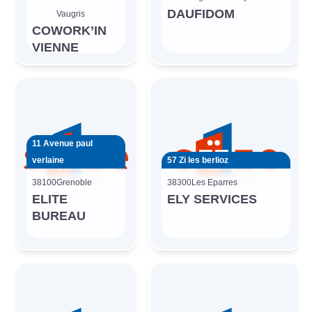
DAUFIDOM
Vaugris
COWORK’IN
VIENNE
11 Avenue paul
verlaine
57 Zi les berlioz
38100
Grenoble
38300
Les Eparres
ELITE
ELY SERVICES
BUREAU