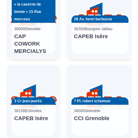
« la caserne de
bonne » 15 Rue
marceau
28 Av. henri barbusse
38000
Grenoble
38300
Bourgoin-Jallieu
CAP
CAPEB Isère
COWORK
MERCIALYS
3 Cr jean jaurès
7 Pl. robert schuman
38130
Echirolles
38000
Grenoble
CAPEB Isère
CCI Grenoble