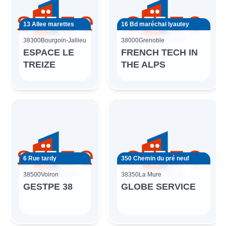
13 Allee marettes
16 Bd maréchal lyautey
38300
Bourgoin-Jallieu
38000
Grenoble
ESPACE LE
FRENCH TECH IN
TREIZE
THE ALPS
6 Rue tardy
350 Chemin du pré neuf
38500
Voiron
38350
La Mure
GESTPE 38
GLOBE SERVICE