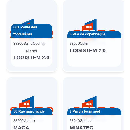
601 Route des
fontenières
6 Rue de copenhague
38300
Saint-Quentin-
38070
Culin
LOGISTEM 2.0
Fallavier
LOGISTEM 2.0
50 Rue marchande
7 Parvis louis néel
38200
Vienne
38040
Grenoble
MAGA
MINATEC