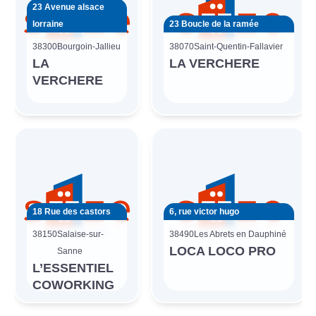
23 Avenue alsace
lorraine
23 Boucle de la ramée
38300
Bourgoin-Jallieu
38070
Saint-Quentin-Fallavier
LA
LA VERCHERE
VERCHERE
18 Rue des castors
6, rue victor hugo
38150
Salaise-sur-
38490
Les Abrets en Dauphiné
LOCA LOCO PRO
Sanne
L’ESSENTIEL
COWORKING