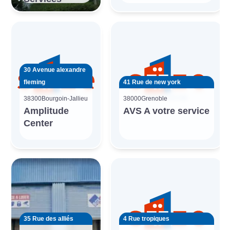
30 Avenue alexandre
fleming
41 Rue de new york
38300
Bourgoin-Jallieu
38000
Grenoble
Amplitude
AVS A votre service
Center
35 Rue des alliés
4 Rue tropiques