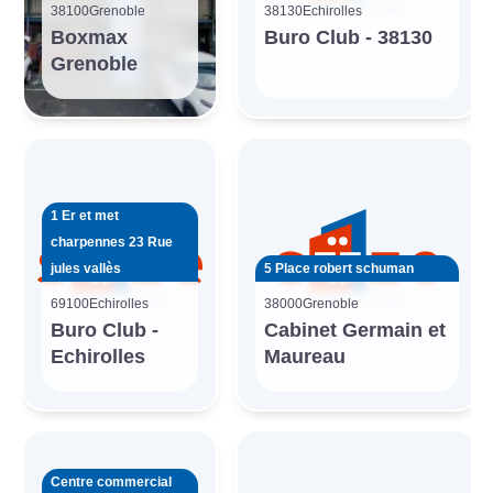
38100
Grenoble
38130
Echirolles
Boxmax
Buro Club - 38130
Grenoble
1 Er et met
charpennes 23 Rue
jules vallès
5 Place robert schuman
69100
Echirolles
38000
Grenoble
Buro Club -
Cabinet Germain et
Echirolles
Maureau
Centre commercial