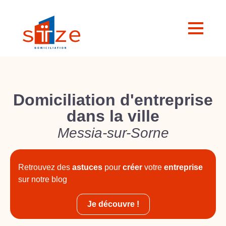
Domiciliation d'entreprise
dans la ville
Messia-sur-Sorne
Retrouvez des
astuces
pour
créer
votre
entreprise
sur notre blog
Je découvre !