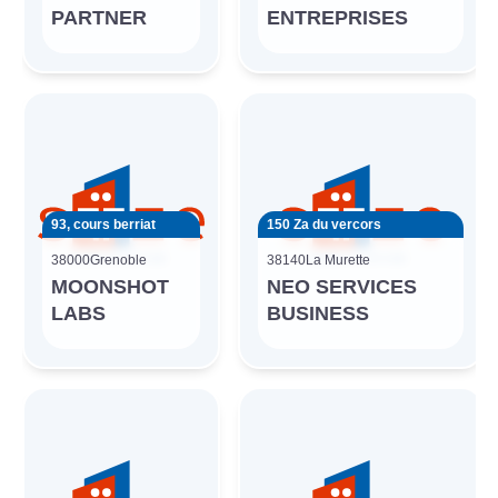
PARTNER
ENTREPRISES
93, cours berriat
150 Za du vercors
38000
Grenoble
38140
La Murette
MOONSHOT
NEO SERVICES
LABS
BUSINESS