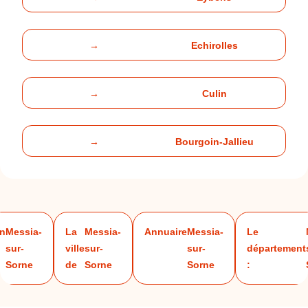
→
Echirolles
→
Culin
→
Bourgoin-Jallieu
on
Messia-
La
Messia-
Annuaire
Messia-
Le
sur-
ville
sur-
sur-
département
Sorne
de
Sorne
Sorne
: