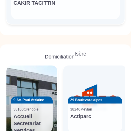
CAKIR TACITTIN
Isère
Domiciliation
9 Av. Paul Verlaine
29 Boulevard alpes
38100
Grenoble
38240
Meylan
Accueil
Actiparc
Secretariat
Services