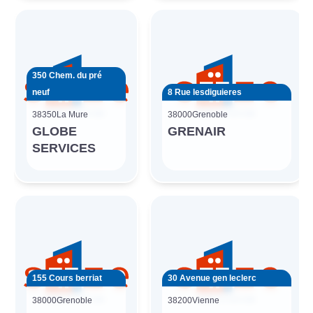
350 Chem. du pré
neuf
8 Rue lesdiguieres
38350
La Mure
38000
Grenoble
GLOBE
GRENAIR
SERVICES
155 Cours berriat
30 Avenue gen leclerc
38000
Grenoble
38200
Vienne