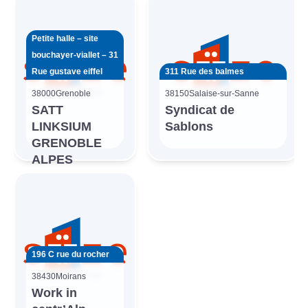
Petite halle – site
bouchayer-viallet – 31
Rue gustave eiffel
311 Rue des balmes
38000
Grenoble
38150
Salaise-sur-Sanne
SATT
Syndicat de
LINKSIUM
Sablons
GRENOBLE
ALPES
196 C rue du rocher
38430
Moirans
Work in