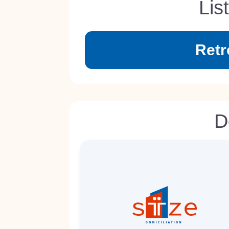
Lis
Retr
D