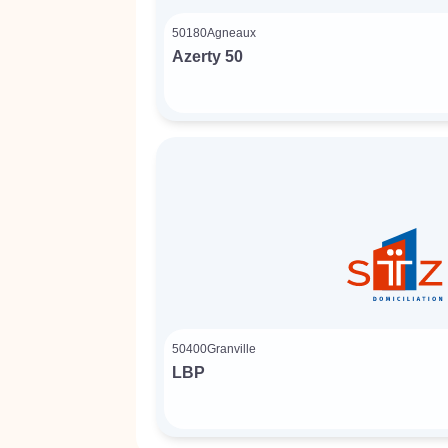
50180
Agneaux
Azerty 50
50400
Granville
LBP