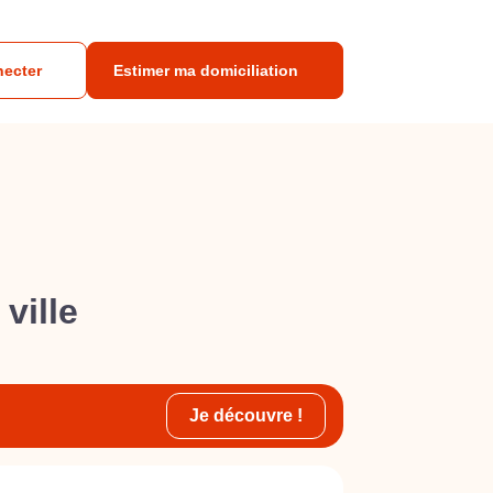
necter
Estimer ma domiciliation
ville
Je découvre !