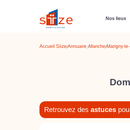
Nos lieux
Accueil Siize
Annuaire
Manche
Marigny-le
/
/
/
Domi
Retrouvez des
astuces
pou