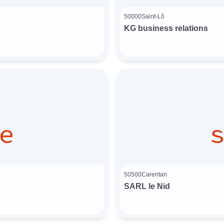
50000
Saint-Lô
KG business relations
50500
Carentan
SARL le Nid