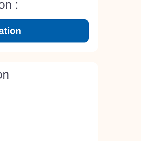
on :
ation
on