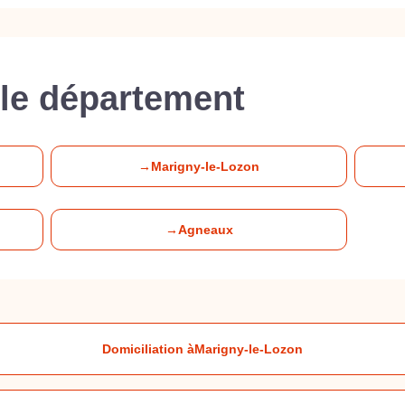
le département
→
Marigny-le-Lozon
→
Agneaux
Domiciliation à
Marigny-le-Lozon