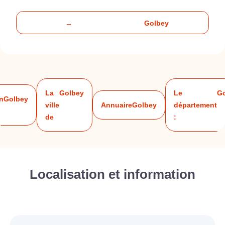
→
Golbey
La
Golbey
Le
G
on
Golbey
ville
Annuaire
Golbey
département
de
:
Localisation et information