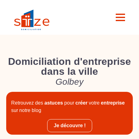
Domiciliation d'entreprise
dans la ville
Golbey
Retrouvez des
astuces
pour
créer
votre
entreprise
sur notre blog
Je découvre !