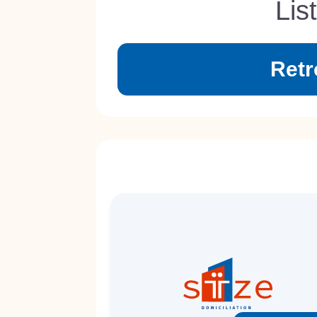
Lis
Retr