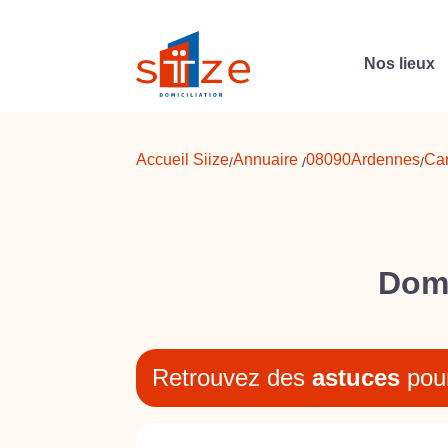
Nos lieux
Accueil Siize
Annuaire
08090
Ardennes
Ca
/
/
/
Domi
Retrouvez des
astuces
pou