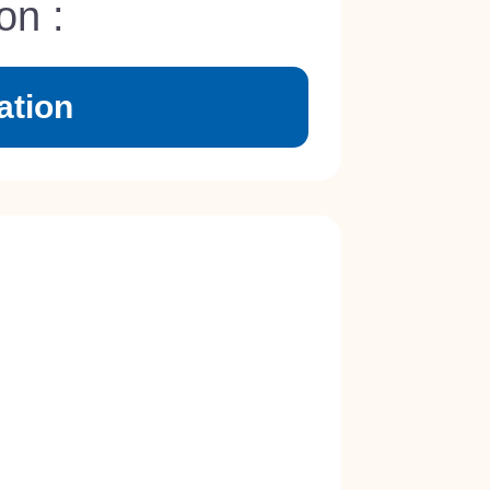
on :
ation