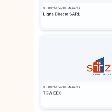
08000
Charleville-Mézières
Ligne Directe SARL
08000
Charleville-Mézières
TGW EEC