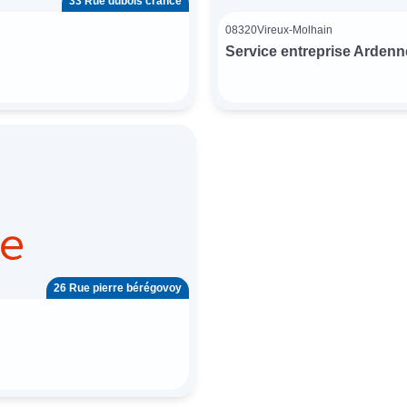
33 Rue dubois crancé
08320
Vireux-Molhain
Service entreprise Ardenn
26 Rue pierre bérégovoy