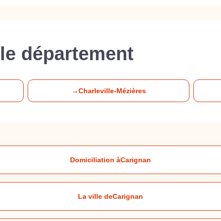
le département
→
Charleville-Mézières
Domiciliation à
Carignan
La ville de
Carignan