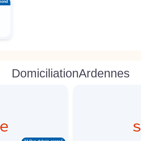
mond
Domiciliation
Ardennes