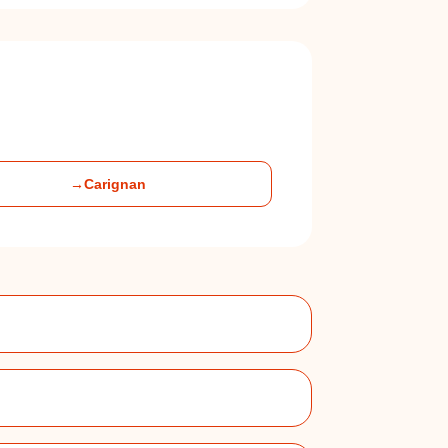
→
Carignan