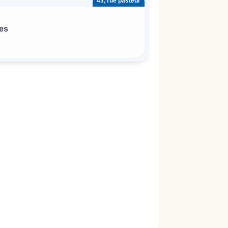
43, rue pasteur
es