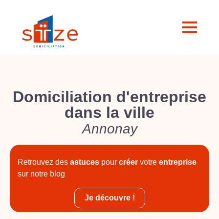
Domiciliation d'entreprise
dans la ville
Annonay
Retrouvez des
astuces
pour
créer
votre
entreprise
sur notre blog
Je découvre !