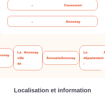
→
Coucouron
→
Annonay
La
Annonay
Le
nonay
ville
Annuaire
Annonay
département
de
:
Localisation et information