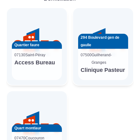
294 Boulevard gen de
Quartier faure
gaulle
07130
Saint-Péray
07500
Guilherand-
Access Bureau
Granges
Clinique Pasteur
Quart montlaur
07470
Coucouron