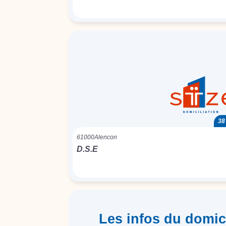
38
61000
Alencon
D.S.E
Les infos du domici