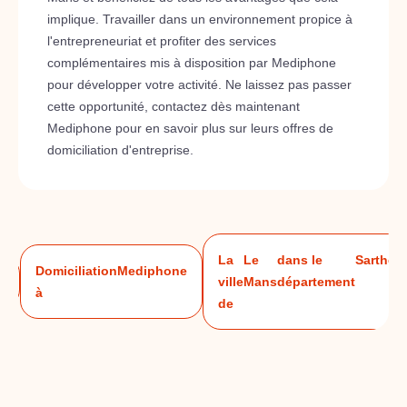
implique. Travailler dans un environnement propice à
l'entrepreneuriat et profiter des services
complémentaires mis à disposition par Mediphone
pour développer votre activité. Ne laissez pas passer
cette opportunité, contactez dès maintenant
Mediphone pour en savoir plus sur leurs offres de
domiciliation d'entreprise.
La
Le
dans le
Sarthe
Domiciliation
Mediphone
e
ville
Mans
département
à
de