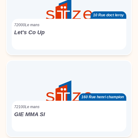
10 Rue doct leroy
72000
Le mans
Let's Co Up
160 Rue henri champion
72100
Le mans
GIE MMA SI