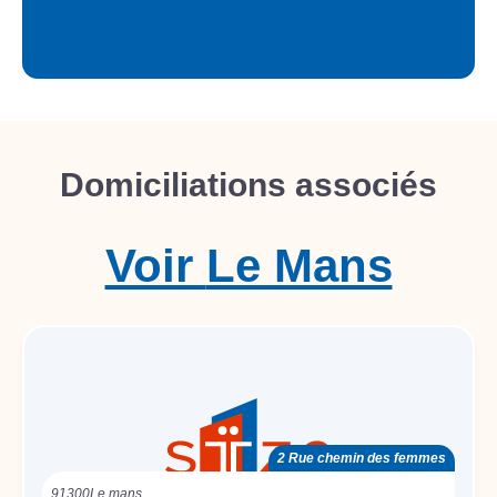
Domiciliations associés
Voir
Le Mans
2 Rue chemin des femmes
91300
Le mans