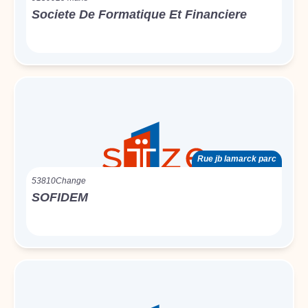
Societe De Formatique Et Financiere
Rue jb lamarck parc
53810
Change
SOFIDEM