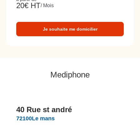
20
€ HT
/ Mois
Je souhaite me domicilier
Mediphone
40 Rue st andré
72100
Le mans