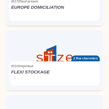
95170
Deuil-la-barre
EUROPE DOMICILIATION
2 Rue charretiers
95100
Argenteuil
FLEXI STOCKAGE