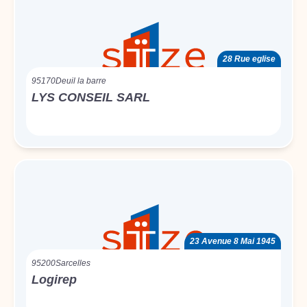
28 Rue eglise
95170
Deuil la barre
LYS CONSEIL SARL
23 Avenue 8 Mai 1945
95200
Sarcelles
Logirep