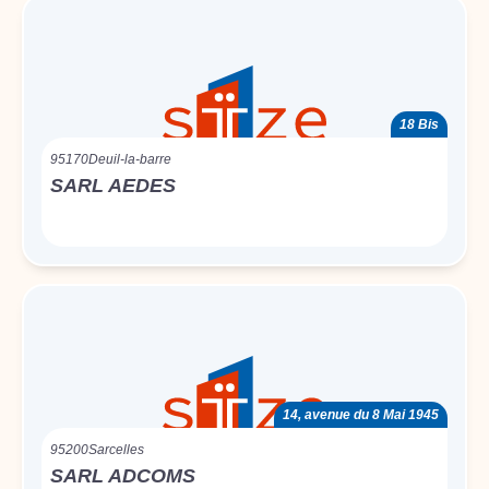
18 Bis
95170
Deuil-la-barre
SARL AEDES
14, avenue du 8 Mai 1945
95200
Sarcelles
SARL ADCOMS