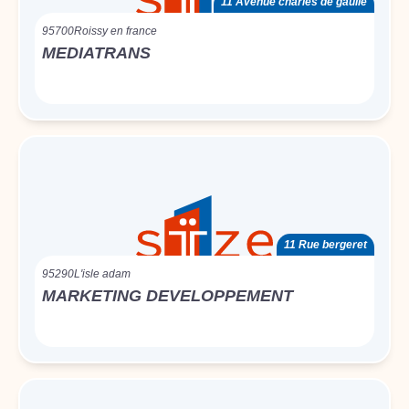
11 Avenue charles de gaulle
95700
Roissy en france
MEDIATRANS
11 Rue bergeret
95290
L'isle adam
MARKETING DEVELOPPEMENT