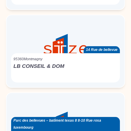
14 Rue de bellevue
95360
Montmagny
LB CONSEIL & DOM
Parc des bellevues – batîment texas 8 8-10 Rue rosa
luxembourg