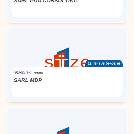
SARL PDA CONSULTING
11, ter rue bergeret
95290
L’isle-adam
SARL MDP