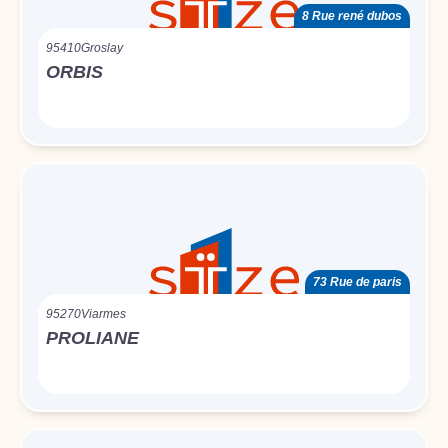
8 Rue rené dubos
95410
Groslay
ORBIS
73 Rue de paris
95270
Viarmes
PROLIANE