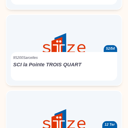
52/54
95200
Sarcelles
SCI la Pointe TROIS QUART
12 Ter