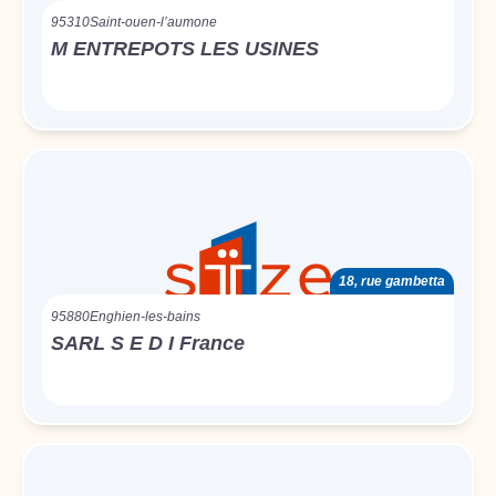
95310
Saint-ouen-l’aumone
M ENTREPOTS LES USINES
18, rue gambetta
95880
Enghien-les-bains
SARL S E D I France