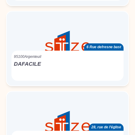
6 Rue defresne bast
95100
Argenteuil
DAFACILE
28, rue de l’église