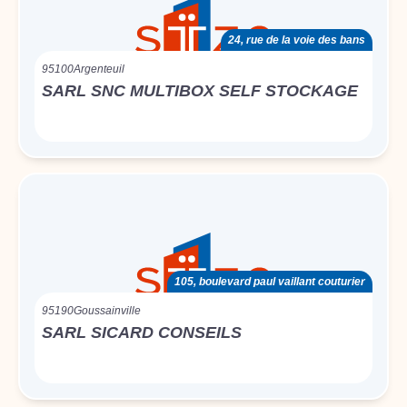
24, rue de la voie des bans
95100
Argenteuil
SARL SNC MULTIBOX SELF STOCKAGE
105, boulevard paul vaillant couturier
95190
Goussainville
SARL SICARD CONSEILS