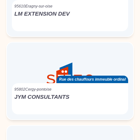
95610
Eragny-sur-oise
LM EXTENSION DEV
Rue des chauffours immeuble ordinal
95802
Cergy-pontoise
JYM CONSULTANTS