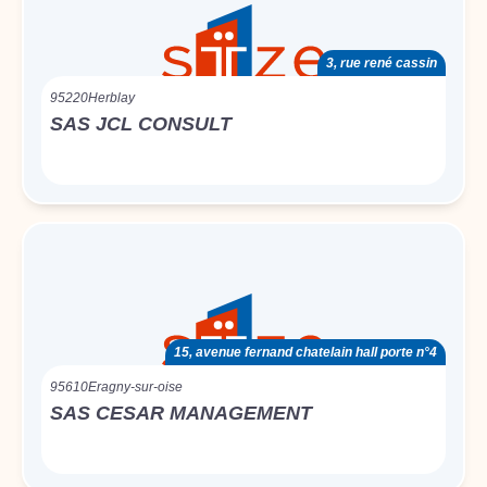
3, rue rené cassin
95220
Herblay
SAS JCL CONSULT
15, avenue fernand chatelain hall porte n°4
95610
Eragny-sur-oise
SAS CESAR MANAGEMENT