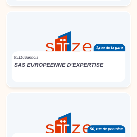
1,rue de la gare
95110
Sannois
SAS EUROPEENNE D’EXPERTISE
50, rue de pontoise