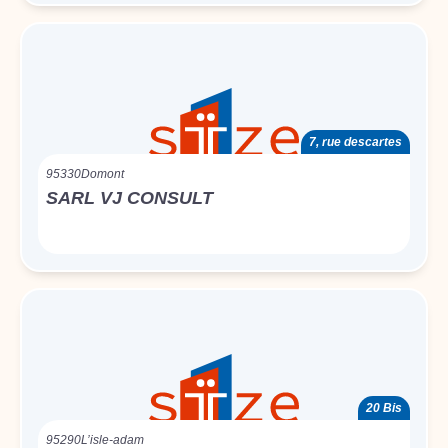
7, rue descartes
95330
Domont
SARL VJ CONSULT
20 Bis
95290
L’isle-adam