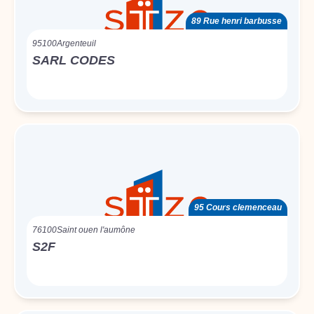
89 Rue henri barbusse
95100
Argenteuil
SARL CODES
95 Cours clemenceau
76100
Saint ouen l'aumône
S2F