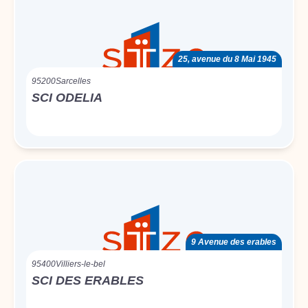
25, avenue du 8 Mai 1945
95200
Sarcelles
SCI ODELIA
9 Avenue des erables
95400
Villiers-le-bel
SCI DES ERABLES