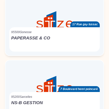
17 Rue gay lussac
95500
Gonesse
PAPERASSE & CO
7 Boulevard henri poincaré
95200
Sarcelles
NS-B GESTION