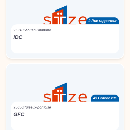
2 Rue rapporteur
95310
St ouen l'aumone
IDC
45 Grande rue
95650
Puiseux-pontoise
GFC