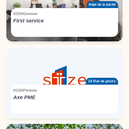
Rdpt de la laïcité
95500
Gonesse
First service
19 Rue de gisors
95300
Pontoise
Axe PME