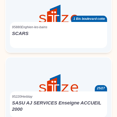
1 Bis boulevard cotte
95880
Enghien-les-bains
SCARS
25/27
95220
Herblay
SASU AJ SERVICES Enseigne ACCUEIL
2000