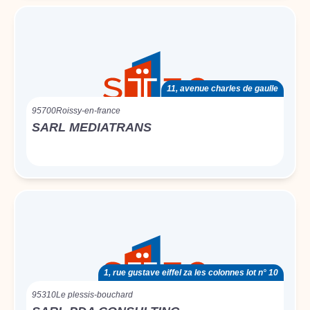
11, avenue charles de gaulle
95700
Roissy-en-france
SARL MEDIATRANS
1, rue gustave eiffel za les colonnes lot n° 10
95310
Le plessis-bouchard