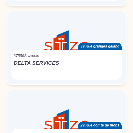
39 Rue granges galand
37550
St avertin
DELTA SERVICES
29 Rue comte de mons