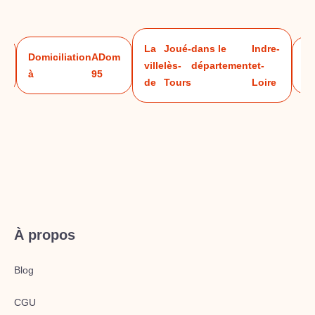
La
Joué-
dans le
Indre-
m
Domiciliation
ADom
Vo
ville
lès-
département
et-
à
95
ré
de
Tours
Loire
À propos
Blog
CGU