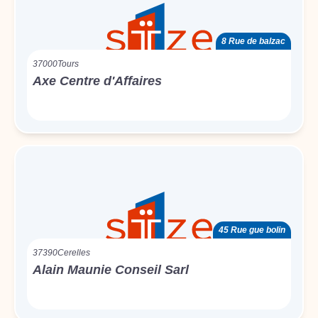
8 Rue de balzac
37000
Tours
Axe Centre d'Affaires
45 Rue gue bolin
37390
Cerelles
Alain Maunie Conseil Sarl