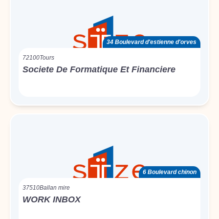
34 Boulevard d'estienne d'orves
72100
Tours
Societe De Formatique Et Financiere
6 Boulevard chinon
37510
Ballan mire
WORK INBOX