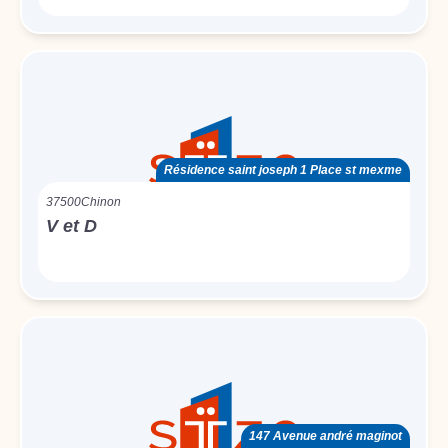
Résidence saint joseph 1 Place st mexme
37500
Chinon
V et D
147 Avenue andré maginot