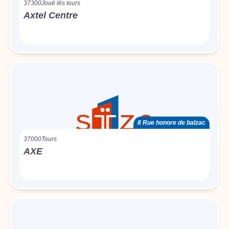
37300
Joué lès tours
Axtel Centre
8 Rue honore de balzac
37000
Tours
AXE