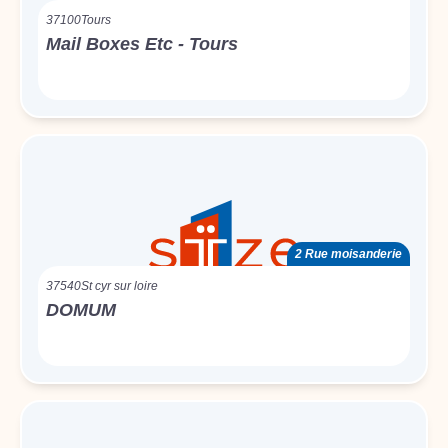
37100
Tours
Mail Boxes Etc - Tours
2 Rue moisanderie
37540
St cyr sur loire
DOMUM