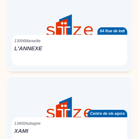
84 Rue de lodi
13006
Marseille
L’ANNEXE
Centre de vie agora
13400
Aubagne
XAMI