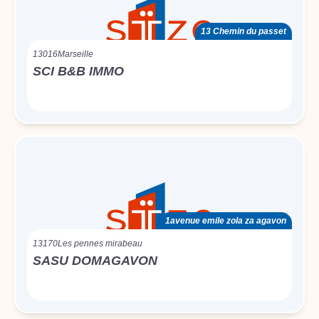
13 Chemin du passet
13016
Marseille
SCI B&B IMMO
1avenue emile zola za agavon
13170
Les pennes mirabeau
SASU DOMAGAVON