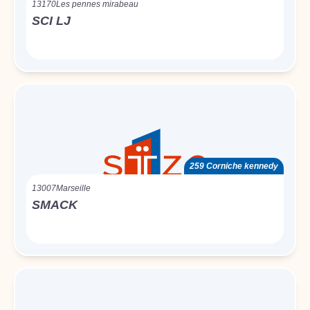
13170
Les pennes mirabeau
SCI LJ
259 Corniche kennedy
13007
Marseille
SMACK