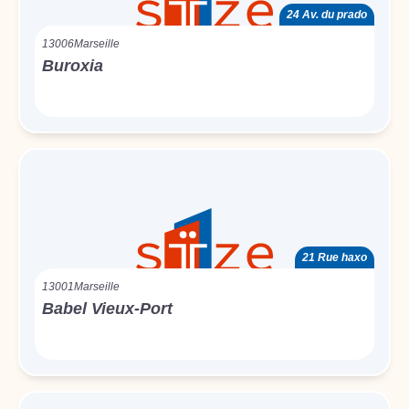
24 Av. du prado
13006
Marseille
Buroxia
21 Rue haxo
13001
Marseille
Babel Vieux-Port