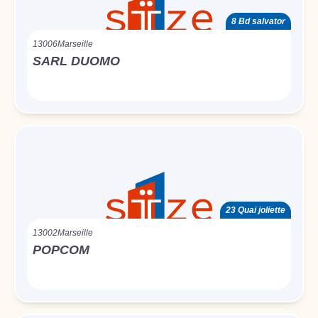
8 Bd salvator
13006
Marseille
SARL DUOMO
23 Quai joliette
13002
Marseille
POPCOM