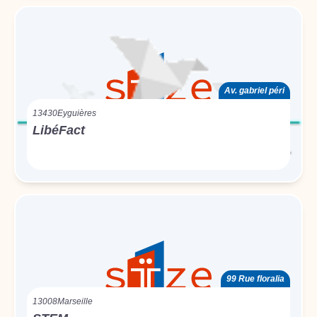
Av. gabriel péri
13430
Eyguières
LibéFact
99 Rue floralia
13008
Marseille