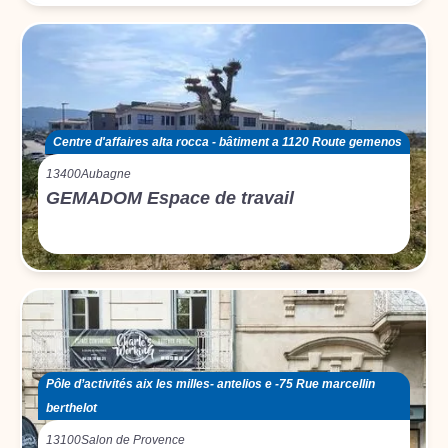
Centre d'affaires alta rocca - bâtiment a 1120 Route gemenos
13400
Aubagne
GEMADOM Espace de travail
Pôle d’activités aix les milles- antelios e -75 Rue marcellin
berthelot
13100
Salon de Provence