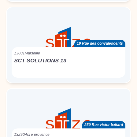
19 Rue des convalescents
13001
Marseille
SCT SOLUTIONS 13
250 Rue victor baltard
13290
Aix e provence