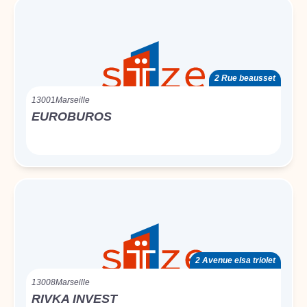
2 Rue beausset
13001
Marseille
EUROBUROS
2 Avenue elsa triolet
13008
Marseille
RIVKA INVEST