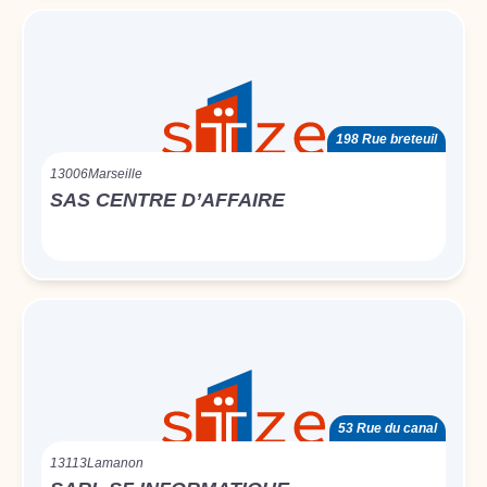
198 Rue breteuil
13006
Marseille
SAS CENTRE D’AFFAIRE
53 Rue du canal
13113
Lamanon