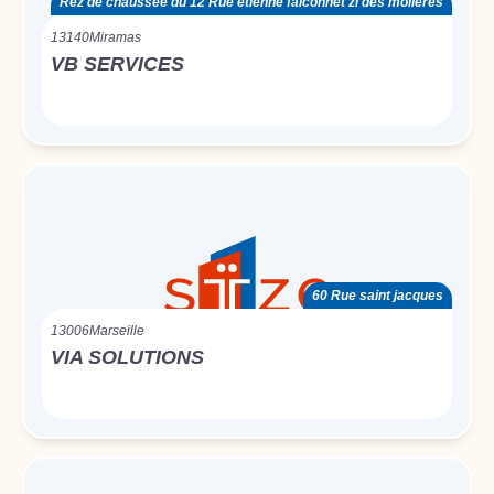
Rez de chaussée du 12 Rue etienne falconnet zi des molières
13140
Miramas
VB SERVICES
60 Rue saint jacques
13006
Marseille
VIA SOLUTIONS