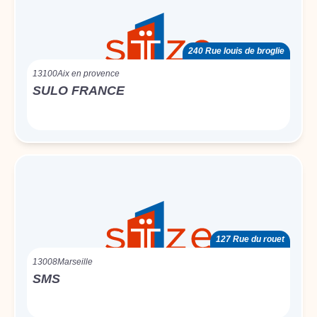
240 Rue louis de broglie
13100
Aix en provence
SULO FRANCE
127 Rue du rouet
13008
Marseille
SMS