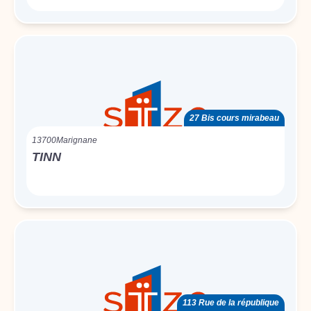
27 Bis cours mirabeau
13700
Marignane
TINN
113 Rue de la république