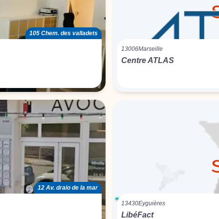
105 Chem. des valladets
13006
Marseille
Centre ATLAS
12 Av. draio de la mar
13430
Eyguières
LibéFact