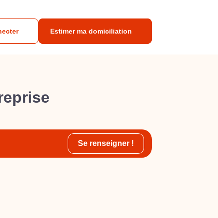
necter
Estimer ma domiciliation
reprise
Se renseigner !