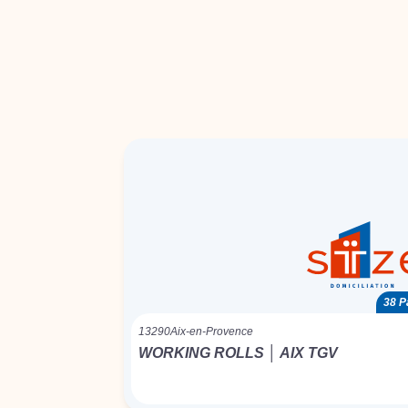
38 P
13290
Aix-en-Provence
WORKING ROLLS │ AIX TGV