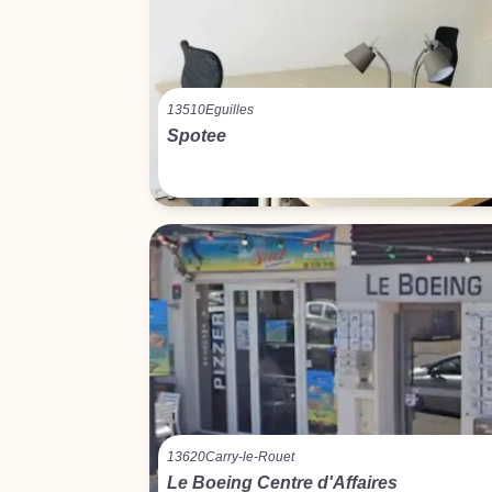
13510
Eguilles
Spotee
13620
Carry-le-Rouet
Le Boeing Centre d'Affaires