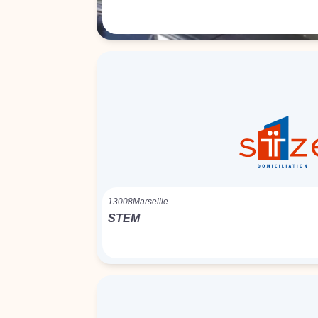
13008
Marseille
STEM