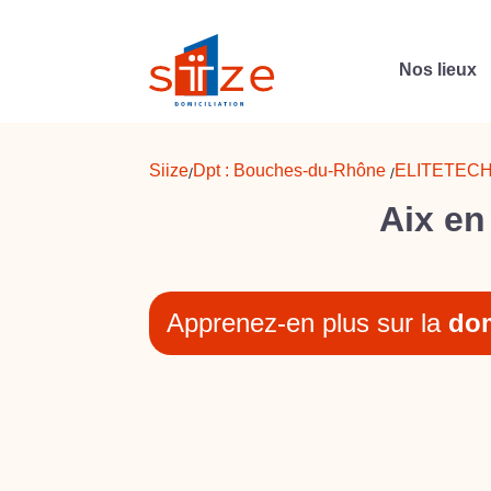
Nos lieux
Siize
Dpt :
Bouches-du-Rhône
ELITETEC
/
/
Aix en
Apprenez-en plus sur la
dom