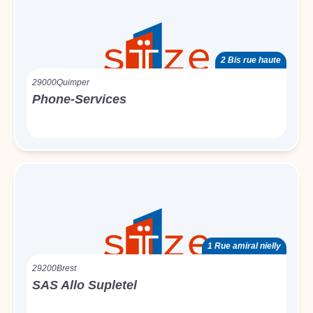
2 Bis rue haute
29000
Quimper
Phone-Services
1 Rue amiral nielly
29200
Brest
SAS Allo Supletel