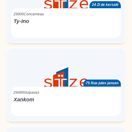
24 Zi de kersalé
29900
Concarneau
Ty-Ino
75 Rue jules jansen
29490
Guipavas
Xankom