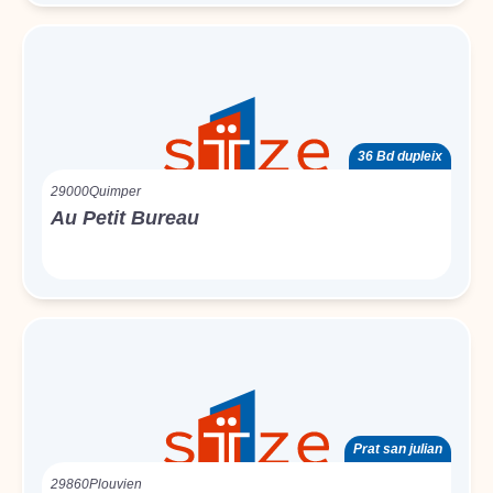
36 Bd dupleix
29000
Quimper
Au Petit Bureau
Prat san julian
29860
Plouvien