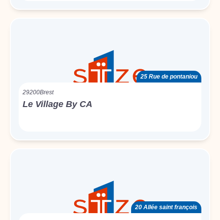
25 Rue de pontaniou
29200
Brest
Le Village By CA
20 Allée saint françois