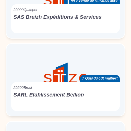
44 Avenue de la france libre
29000
Quimper
SAS Breizh Expéditions & Services
7 Quai du cdt malbert
29200
Brest
SARL Etablissement Bellion