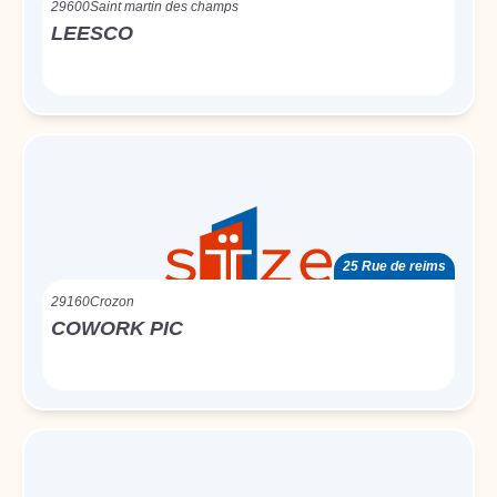
29600
Saint martin des champs
LEESCO
25 Rue de reims
29160
Crozon
COWORK PIC