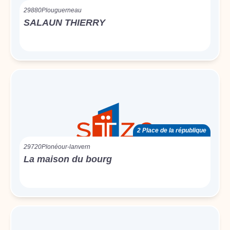
29880
Plouguerneau
SALAUN THIERRY
2 Place de la république
29720
Plonéour-lanvern
La maison du bourg