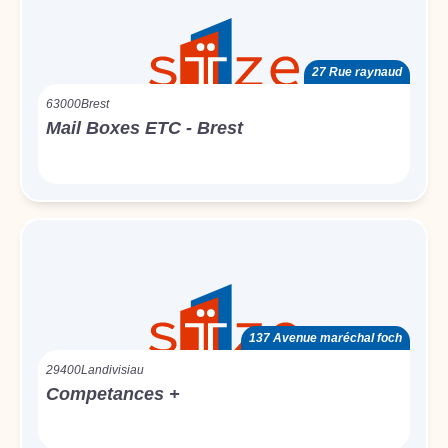
27 Rue raynaud
63000
Brest
Mail Boxes ETC - Brest
137 Avenue maréchal foch
29400
Landivisiau
Competances +