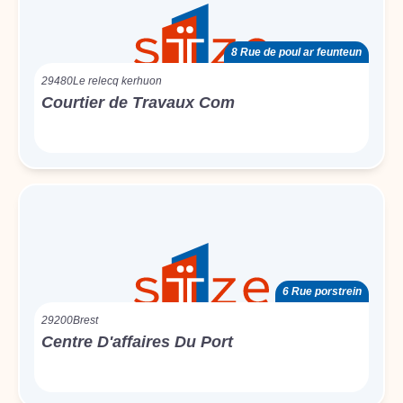
8 Rue de poul ar feunteun
29480
Le relecq kerhuon
Courtier de Travaux Com
6 Rue porstrein
29200
Brest
Centre D'affaires Du Port