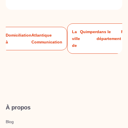
La
Quimper
dans le
Fin
Domiciliation
Atlantique
ville
département
à
Communication
de
À propos
Blog