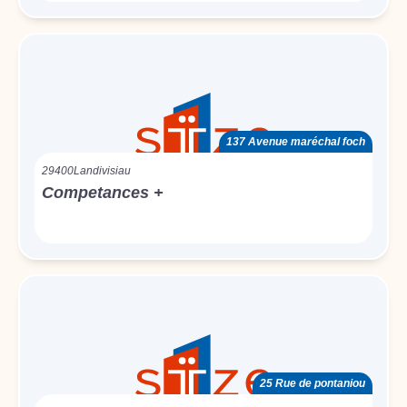
137 Avenue maréchal foch
29400
Landivisiau
Competances +
25 Rue de pontaniou