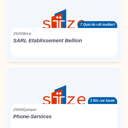
7 Quai du cdt malbert
29200
Brest
SARL Etablissement Bellion
2 Bis rue haute
29000
Quimper
Phone-Services