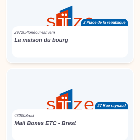
2 Place de la république
29720
Plonéour-lanvern
La maison du bourg
27 Rue raynaud
63000
Brest
Mail Boxes ETC - Brest