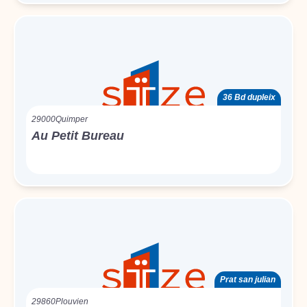
36 Bd dupleix
29000
Quimper
Au Petit Bureau
Prat san julian
29860
Plouvien