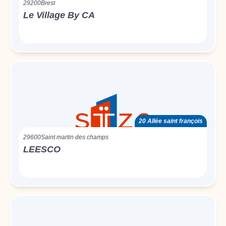
29200
Brest
Le Village By CA
20 Allée saint françois
29600
Saint martin des champs
LEESCO