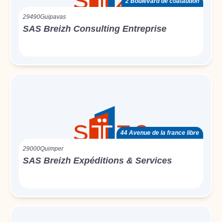
2 Boulevard de coataudon
29490
Guipavas
SAS Breizh Consulting Entreprise
44 Avenue de la france libre
29000
Quimper
SAS Breizh Expéditions & Services