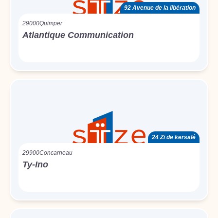
92 Avenue de la libération
29000
Quimper
Atlantique Communication
24 Zi de kersalé
29900
Concarneau
Ty-Ino