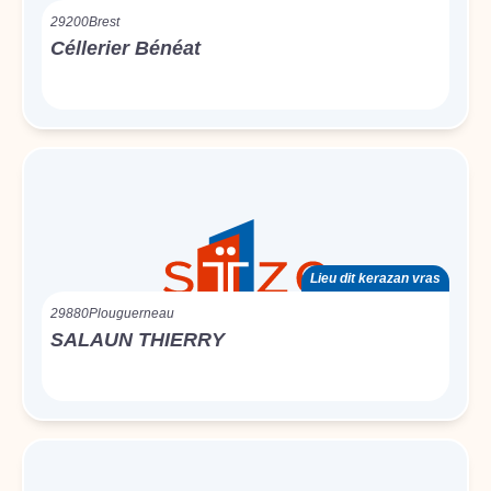
29200
Brest
Céllerier Bénéat
Lieu dit kerazan vras
29880
Plouguerneau
SALAUN THIERRY