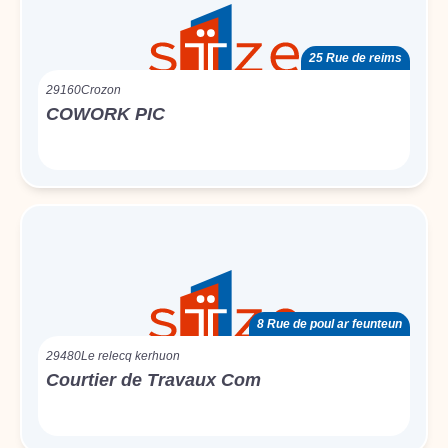
25 Rue de reims
29160
Crozon
COWORK PIC
8 Rue de poul ar feunteun
29480
Le relecq kerhuon
Courtier de Travaux Com