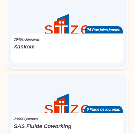
75 Rue jules jansen
29490
Guipavas
Xankom
6 Place de locronan
29000
Quimper
SAS Fluide Coworking