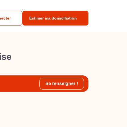
necter
Estimer ma domiciliation
ise
Se renseigner !