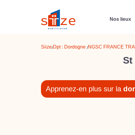
Nos lieux
Siize
Dpt :
Dordogne
NGSC FRANCE TR
/
/
St
Apprenez-en plus sur la
dom