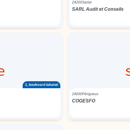
24200
Sarlat
SARL Audit et Conseils
1, boulevard lakanal
24000
Périgueux
COGESFO