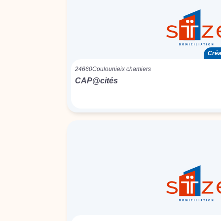
Créa
24660
Coulounieix chamiers
CAP@cités