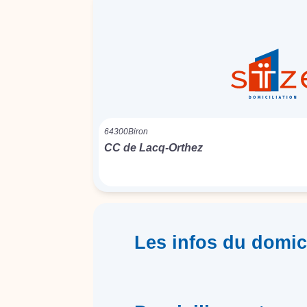
64300
Biron
CC de Lacq-Orthez
Les infos du domici