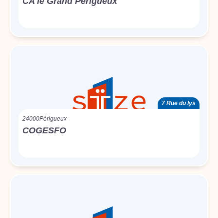
CA le Grand Périgueux
7 Rue du lys
24000
Périgueux
COGESFO