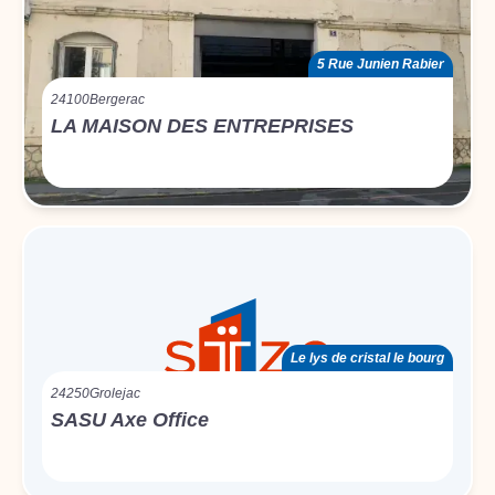
5 Rue Junien Rabier
24100
Bergerac
LA MAISON DES ENTREPRISES
Le lys de cristal le bourg
24250
Grolejac
SASU Axe Office