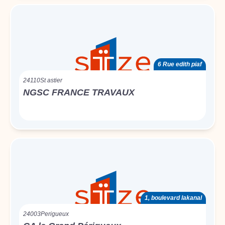
6 Rue edith piaf
24110
St astier
NGSC FRANCE TRAVAUX
1, boulevard lakanal
24003
Perigueux