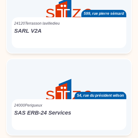
599, rue pierre sémard
24120
Terrasson lavilledieu
SARL V2A
54, rue du président wilson
24000
Perigueux
SAS ERB-24 Services