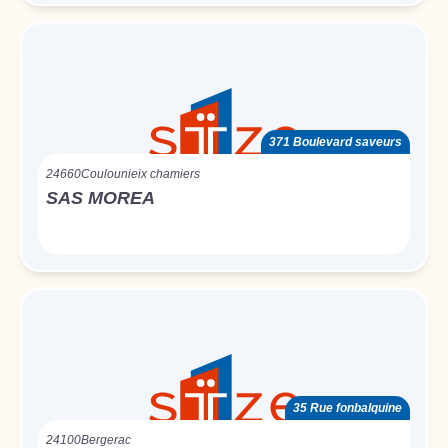
371 Boulevard saveurs
24660
Coulounieix chamiers
SAS MOREA
35 Rue fonbalquine
24100
Bergerac