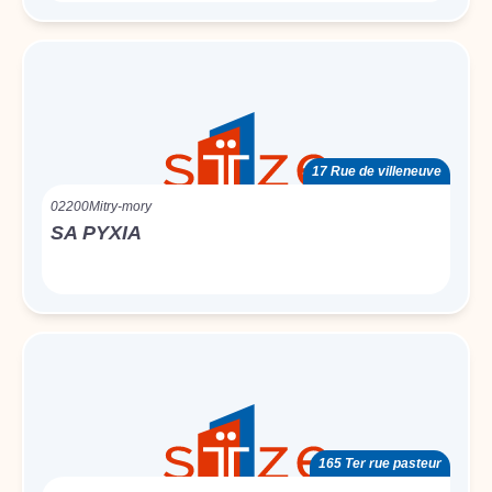
17 Rue de villeneuve
02200
Mitry-mory
SA PYXIA
165 Ter rue pasteur