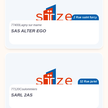
2 Rue saint furcy
77400
Lagny sur marne
SAS ALTER EGO
32 Rue jariel
77120
Coulommiers
SARL 2AS