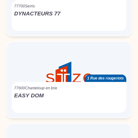
77700
Serris
DYNACTEURS 77
1 Rue des rougeriots
77600
Chanteloup en brie
EASY DOM