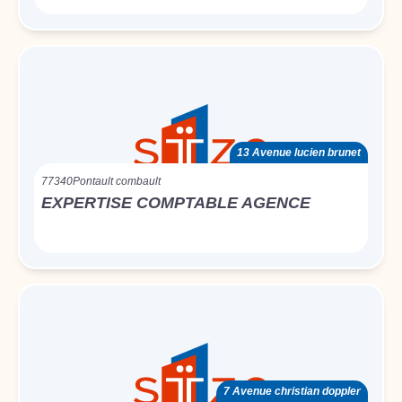
13 Avenue lucien brunet
77340
Pontault combault
EXPERTISE COMPTABLE AGENCE
7 Avenue christian doppler