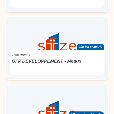
48a bld chilpéric
77500
Meaux
GFP DEVELOPPEMENT - Meaux