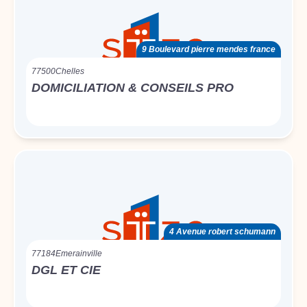
9 Boulevard pierre mendes france
77500
Chelles
DOMICILIATION & CONSEILS PRO
4 Avenue robert schumann
77184
Emerainville
DGL ET CIE