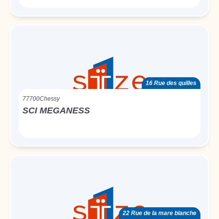
16 Rue des quilles
77700
Chessy
SCI MEGANESS
22 Rue de la mare blanche