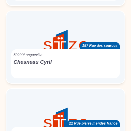
157 Rue des sources
50290
Longueville
Chesneau Cyril
22 Rue pierre mendès france