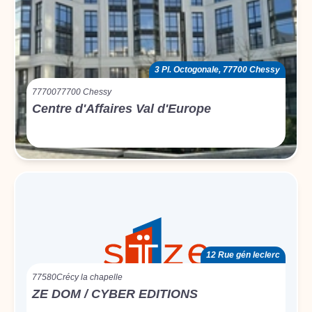
3 Pl. Octogonale, 77700 Chessy
77700
77700 Chessy
Centre d'Affaires Val d'Europe
12 Rue gén leclerc
77580
Crécy la chapelle
ZE DOM / CYBER EDITIONS