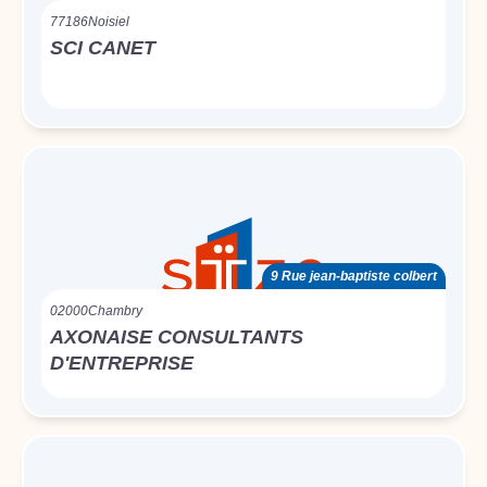
77186
Noisiel
SCI CANET
9 Rue jean-baptiste colbert
02000
Chambry
AXONAISE CONSULTANTS
D'ENTREPRISE