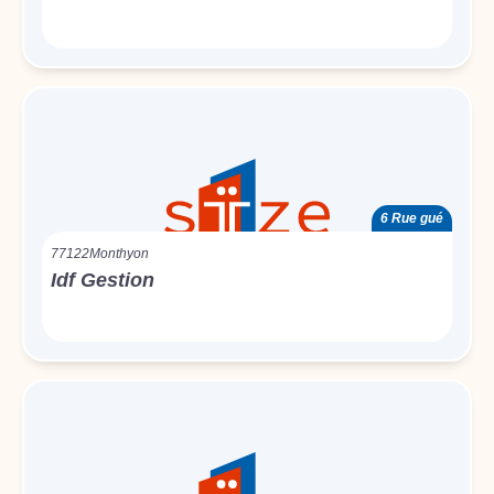
6 Rue gué
77122
Monthyon
Idf Gestion