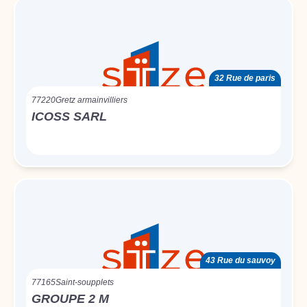
32 Rue de paris
77220
Gretz armainvilliers
ICOSS SARL
43 Rue du sauvoy
77165
Saint-soupplets
GROUPE 2 M