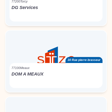
77200
Torcy
DG Services
30 Rue pierre brasseur
77100
Meaux
DOM A MEAUX