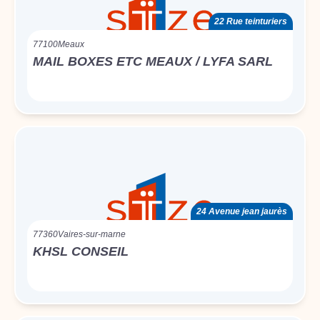
22 Rue teinturiers
77100
Meaux
MAIL BOXES ETC MEAUX / LYFA SARL
24 Avenue jean jaurès
77360
Vaires-sur-marne
KHSL CONSEIL