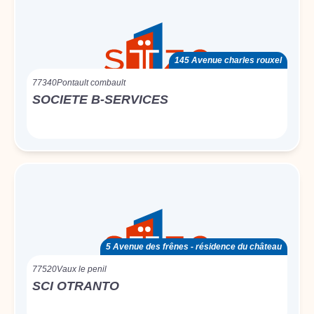
145 Avenue charles rouxel
77340
Pontault combault
SOCIETE B-SERVICES
5 Avenue des frênes - résidence du château
77520
Vaux le penil
SCI OTRANTO