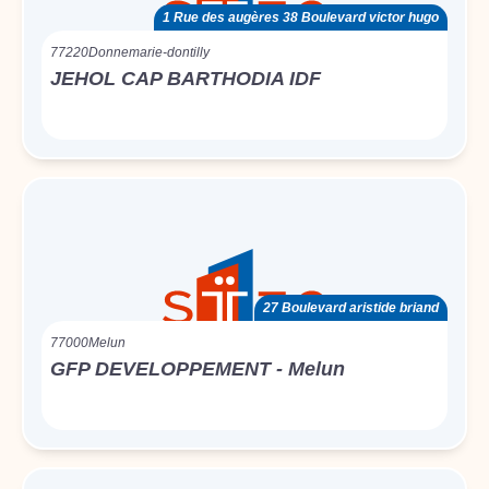
1 Rue des augères 38 Boulevard victor hugo
77220
Donnemarie-dontilly
JEHOL CAP BARTHODIA IDF
27 Boulevard aristide briand
77000
Melun
GFP DEVELOPPEMENT - Melun