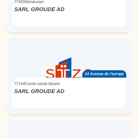
77450
Montevrain
SARL GROUDE AD
14 Avenue de l'europe
77144
Conde sainte libiaire
SARL GROUDE AD