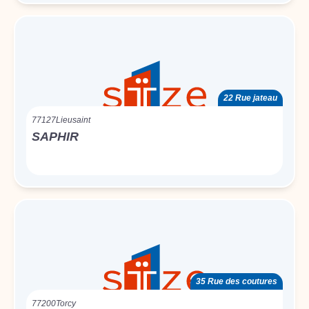
22 Rue jateau
77127
Lieusaint
SAPHIR
35 Rue des coutures
77200
Torcy