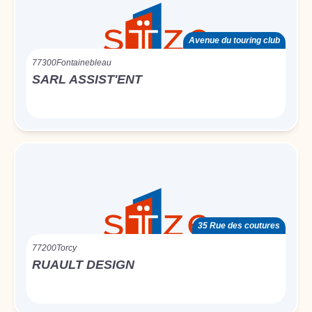
Avenue du touring club
77300
Fontainebleau
SARL ASSIST'ENT
35 Rue des coutures
77200
Torcy
RUAULT DESIGN