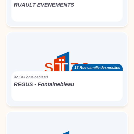
RUAULT EVENEMENTS
13 Rue camille desmoulins
92130
Fontainebleau
REGUS - Fontainebleau