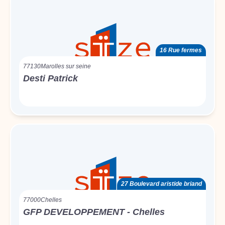
16 Rue fermes
77130
Marolles sur seine
Desti Patrick
27 Boulevard aristide briand
77000
Chelles
GFP DEVELOPPEMENT - Chelles