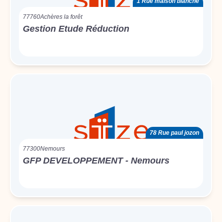
1 Rue maison blanche
77760
Achères la forêt
Gestion Etude Réduction
78 Rue paul jozon
77300
Nemours
GFP DEVELOPPEMENT - Nemours