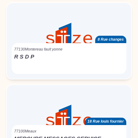
8 Rue changes
77130
Montereau fault yonne
R S D P
18 Rue louis fournier
77100
Meaux