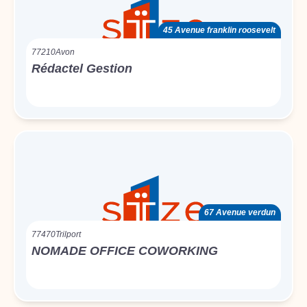
45 Avenue franklin roosevelt
77210
Avon
Rédactel Gestion
67 Avenue verdun
77470
Trilport
NOMADE OFFICE COWORKING