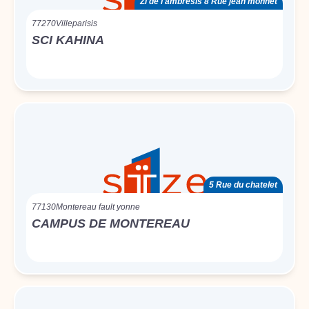
Zi de l'ambresis 8 Rue jean monnet
77270
Villeparisis
SCI KAHINA
5 Rue du chatelet
77130
Montereau fault yonne
CAMPUS DE MONTEREAU