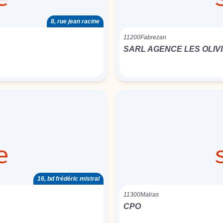
8, rue jean racine
11200
Fabrezan
SARL AGENCE LES OLIV
16, bd frédéric mistral
11300
Malras
CPO