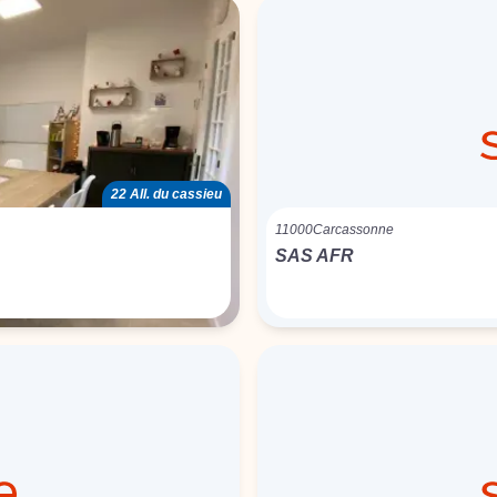
22 All. du cassieu
11000
Carcassonne
SAS AFR