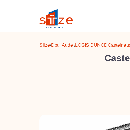
Siize
Dpt :
Aude
LOGIS DUNOD
Castelnau
/
/
Caste