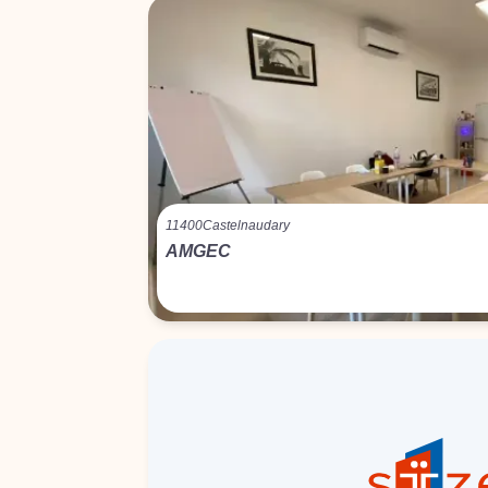
11400
Castelnaudary
AMGEC