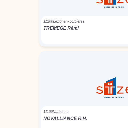
11200
Lézignan- corbières
TREMEGE Rémi
11100
Narbonne
NOVALLIANCE R.H.