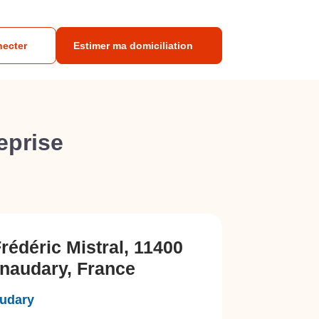
necter
Estimer ma domiciliation
eprise
Frédéric Mistral, 11400
naudary, France
audary