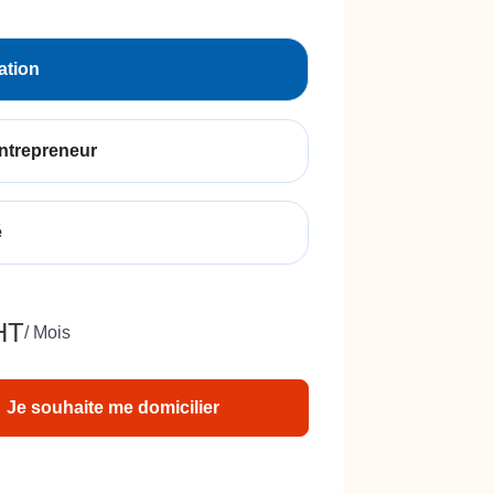
ation
ntrepreneur
é
HT
/ Mois
Je souhaite me domicilier