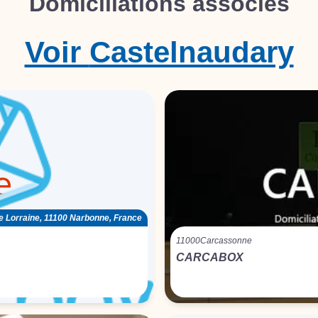
Domiciliations associés
Voir
Castelnaudary
e Lorraine, 11100 Narbonne, France
11000
Carcassonne
CARCABOX