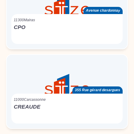
Avenue chardonnay
11300
Malras
CPO
355 Rue gérard desargues
11000
Carcassonne
CREAUDE