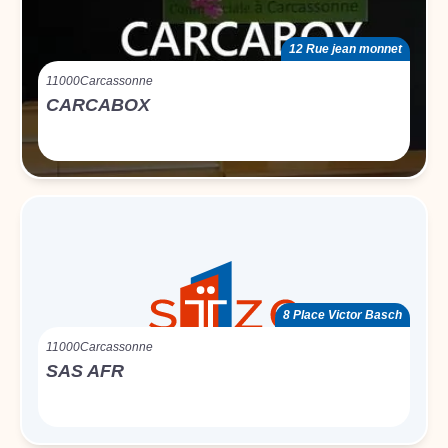
12 Rue jean monnet
11000
Carcassonne
CARCABOX
8 Place Victor Basch
11000
Carcassonne
SAS AFR