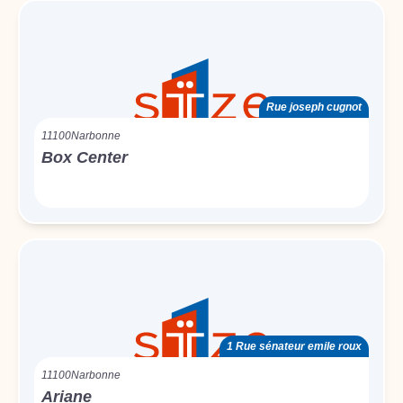
Rue joseph cugnot
11100
Narbonne
Box Center
1 Rue sénateur emile roux
11100
Narbonne
Ariane