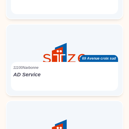
69 Avenue croix sud
11100
Narbonne
AD Service