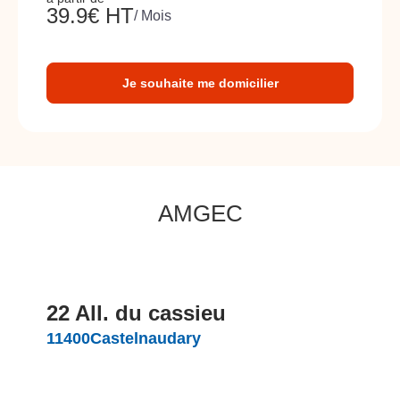
39.9
€ HT
/ Mois
Je souhaite me domicilier
AMGEC
22 All. du cassieu
11400
Castelnaudary