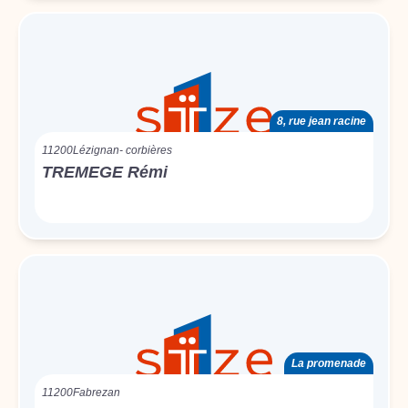
8, rue jean racine
11200
Lézignan- corbières
TREMEGE Rémi
La promenade
11200
Fabrezan