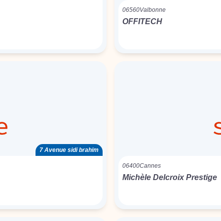
06560
Valbonne
OFFITECH
7 Avenue sidi brahim
06400
Cannes
Michèle Delcroix Prestige