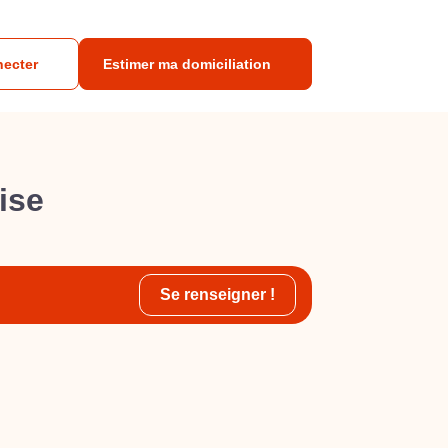
necter
Estimer ma domiciliation
ise
Se renseigner !