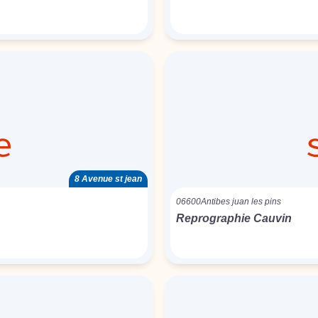
8 Avenue st jean
06600
Antibes juan les pins
Reprographie Cauvin