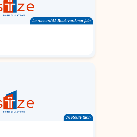
Le ronsard 62 Boulevard mar juin
76 Route turin