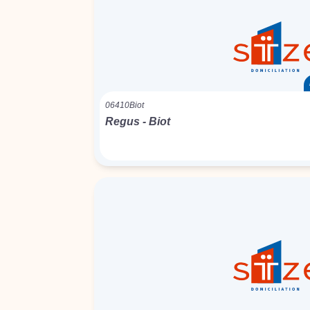
06410
Biot
Regus - Biot