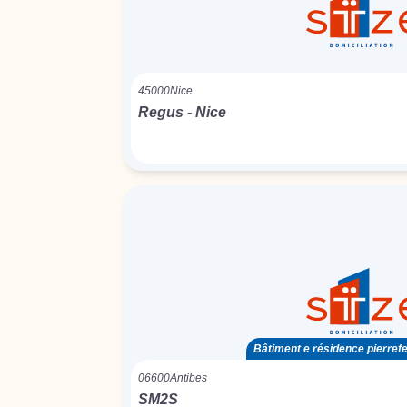
45000
Nice
Regus - Nice
Bâtiment e résidence pierre
06600
Antibes
SM2S