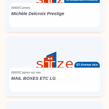
65 Boulevard croisette
06400
Cannes
Michèle Delcroix Prestige
83 Avenue nice
06800
Cagnes sur mer
MAIL BOXES ETC LG