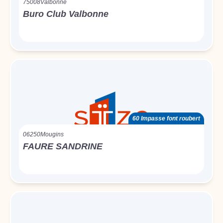
75008
Valbonne
Buro Club Valbonne
60 Impasse font roubert
06250
Mougins
FAURE SANDRINE