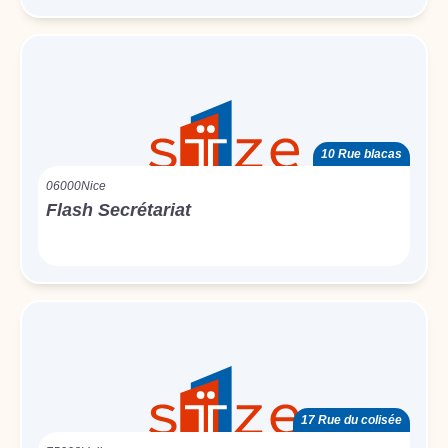
10 Rue blacas
06000
Nice
Flash Secrétariat
17 Rue du colisée