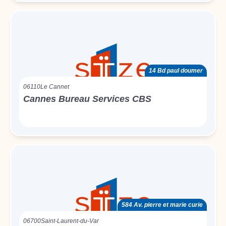
14 Bd paul doumer
06110
Le Cannet
Cannes Bureau Services CBS
584 Av. pierre et marie curie
06700
Saint-Laurent-du-Var