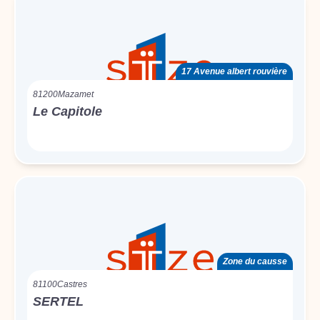
17 Avenue albert rouvière
81200
Mazamet
Le Capitole
Zone du causse
81100
Castres
SERTEL