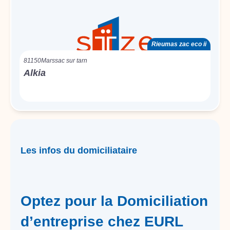
Rieumas zac eco ii
81150
Marssac sur tarn
Alkia
Les infos du domiciliataire
Optez pour la Domiciliation
d’entreprise chez EURL