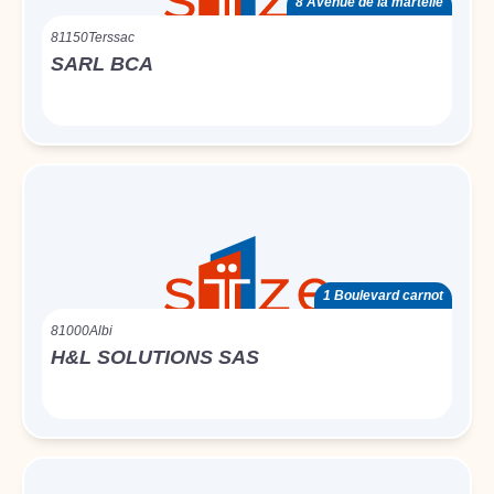
8 Avenue de la martelle
81150
Terssac
SARL BCA
1 Boulevard carnot
81000
Albi
H&L SOLUTIONS SAS