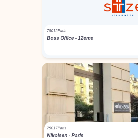
75012
Paris
Boss Office - 12éme
75017
Paris
Nikolsen - Paris