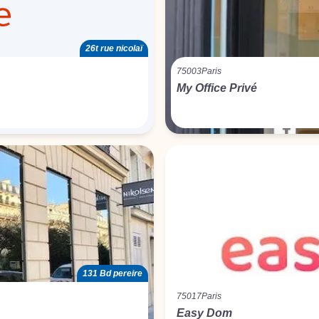
26t rue nicolaï
75003
Paris
My Office Privé
131 Bd pereire
75017
Paris
Easy Dom