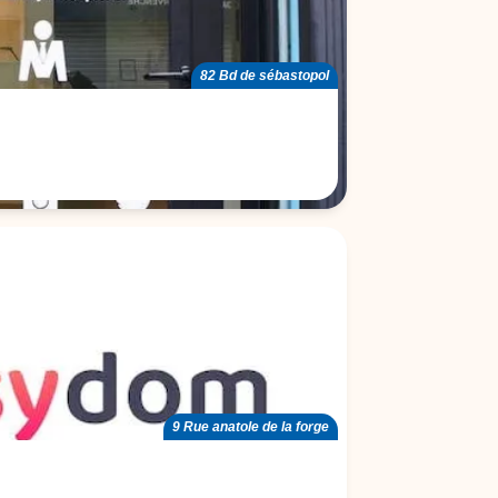
82 Bd de sébastopol
9 Rue anatole de la forge