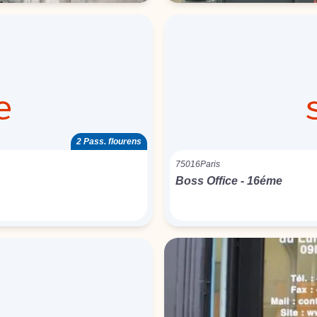
2 Pass. flourens
75016
Paris
Boss Office - 16éme