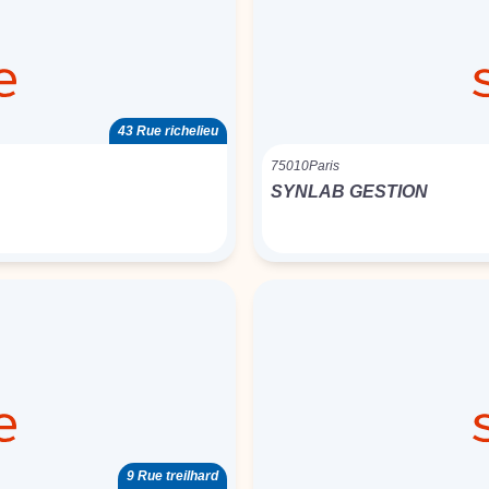
43 Rue richelieu
75010
Paris
SYNLAB GESTION
9 Rue treilhard