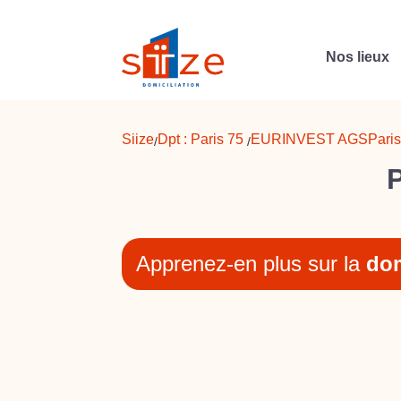
Nos lieux
Siize
Dpt :
Paris 75
EURINVEST AGS
Paris
/
/
P
Apprenez-en plus sur la
dom