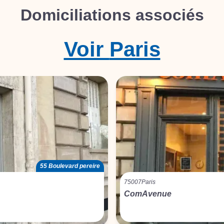
Domiciliations associés
Voir
Paris
55 Boulevard pereire
75007
Paris
ComAvenue