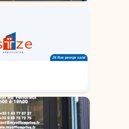
26 Rue george sand