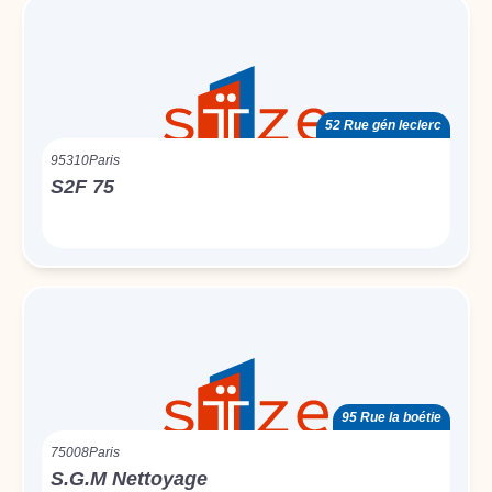
52 Rue gén leclerc
95310
Paris
S2F 75
95 Rue la boétie
75008
Paris
S.G.M Nettoyage