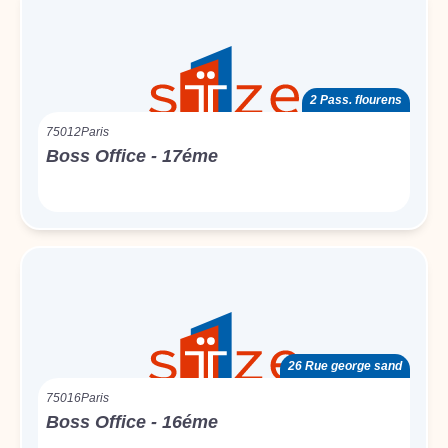
2 Pass. flourens
75012
Paris
Boss Office - 17éme
26 Rue george sand
75016
Paris
Boss Office - 16éme