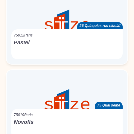
26 Quinquies rue nicolaï
75012
Paris
Pastel
75 Quai seine
75019
Paris
Novofis