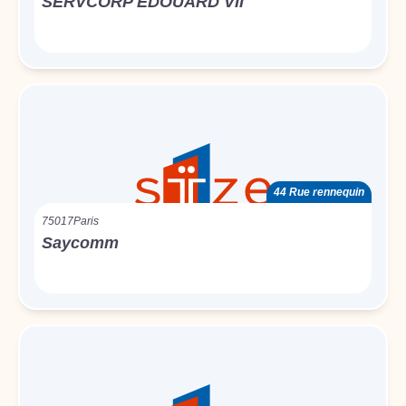
SERVCORP EDOUARD VII
44 Rue rennequin
75017
Paris
Saycomm