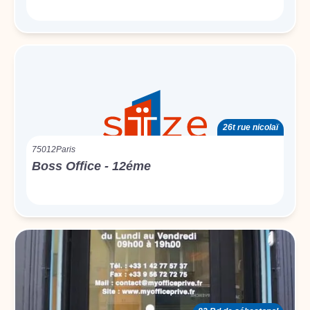
26t rue nicolaï
75012
Paris
Boss Office - 12éme