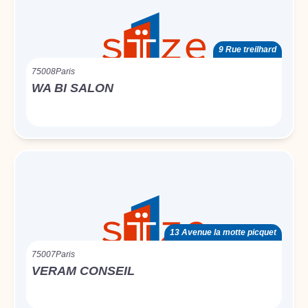
9 Rue treilhard
75008
Paris
WA BI SALON
13 Avenue la motte picquet
75007
Paris
VERAM CONSEIL