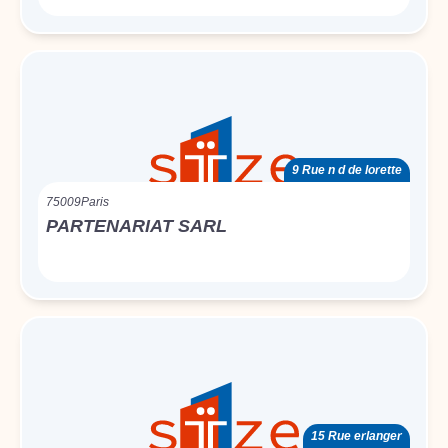
9 Rue n d de lorette
75009
Paris
PARTENARIAT SARL
15 Rue erlanger