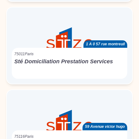
1 A 0 57 rue montreuil
75011
Paris
Sté Domiciliation Prestation Services
59 Avenue victor hugo
75116
Paris