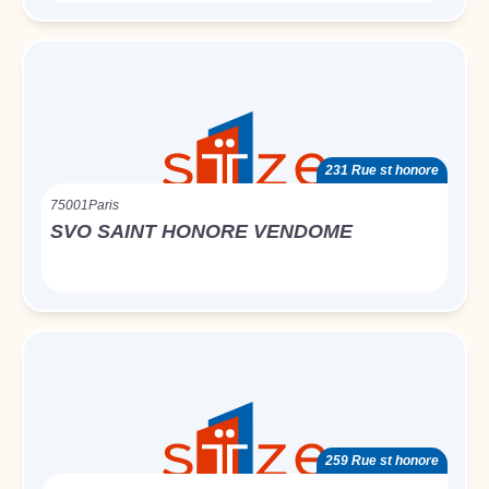
231 Rue st honore
75001
Paris
SVO SAINT HONORE VENDOME
259 Rue st honore