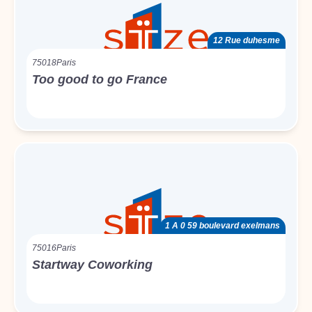
12 Rue duhesme
75018
Paris
Too good to go France
1 A 0 59 boulevard exelmans
75016
Paris
Startway Coworking