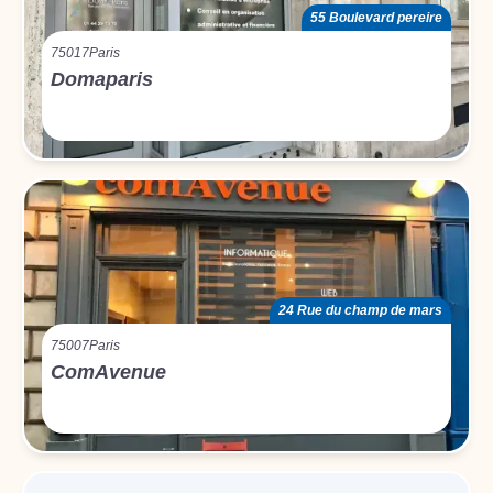
55 Boulevard pereire
75017
Paris
Domaparis
24 Rue du champ de mars
75007
Paris
ComAvenue