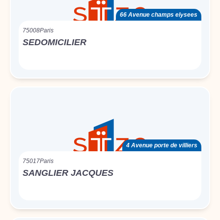
66 Avenue champs elysees
75008
Paris
SEDOMICILIER
4 Avenue porte de villiers
75017
Paris
SANGLIER JACQUES