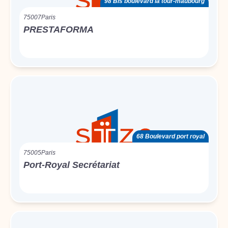
98 Bis boulevard la tour-maubourg
75007
Paris
PRESTAFORMA
68 Boulevard port royal
75005
Paris
Port-Royal Secrétariat