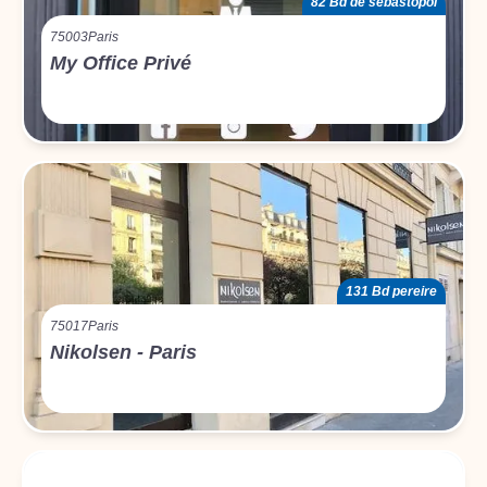
82 Bd de sébastopol
75003
Paris
My Office Privé
131 Bd pereire
75017
Paris
Nikolsen - Paris