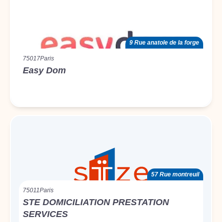
9 Rue anatole de la forge
75017
Paris
Easy Dom
57 Rue montreuil
75011
Paris
STE DOMICILIATION PRESTATION
SERVICES