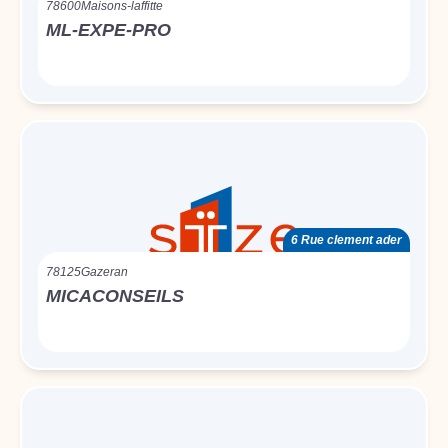
78600
Maisons-laffitte
ML-EXPE-PRO
6 Rue clement ader
78125
Gazeran
MICACONSEILS