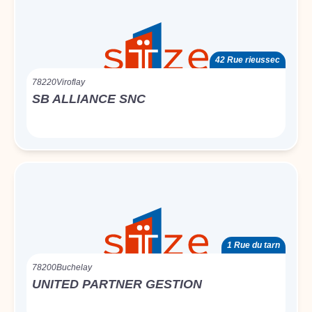
42 Rue rieussec
78220
Viroflay
SB ALLIANCE SNC
1 Rue du tarn
78200
Buchelay
UNITED PARTNER GESTION