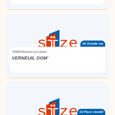
44 Grande rue
78480
Verneuil-sur-seine
VERNEUIL DOM'
14 Place claudel