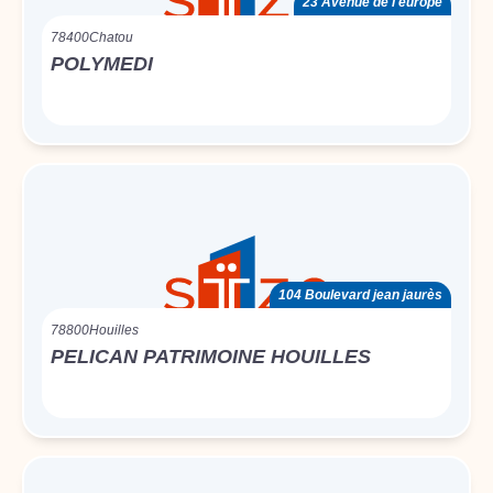
23 Avenue de l'europe
78400
Chatou
POLYMEDI
104 Boulevard jean jaurès
78800
Houilles
PELICAN PATRIMOINE HOUILLES