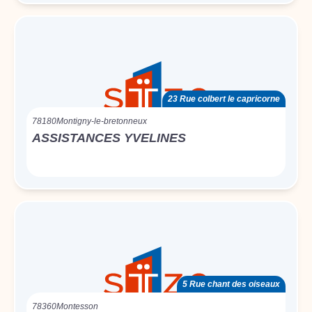
23 Rue colbert le capricorne
78180
Montigny-le-bretonneux
ASSISTANCES YVELINES
5 Rue chant des oiseaux
78360
Montesson