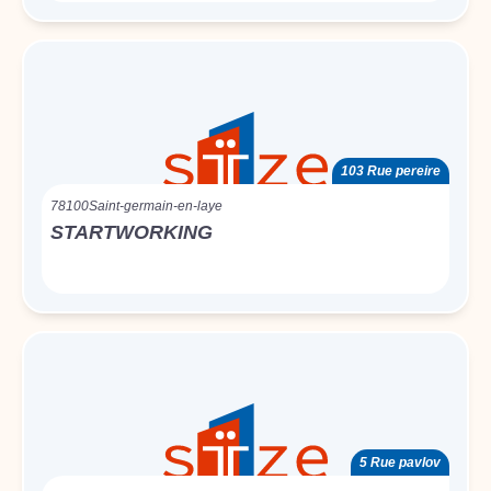
103 Rue pereire
78100
Saint-germain-en-laye
STARTWORKING
5 Rue pavlov