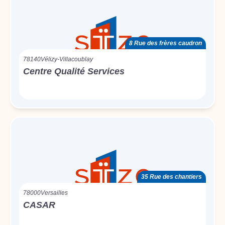
8 Rue des frères caudron
78140
Vélizy-Villacoublay
Centre Qualité Services
35 Rue des chantiers
78000
Versailles
CASAR