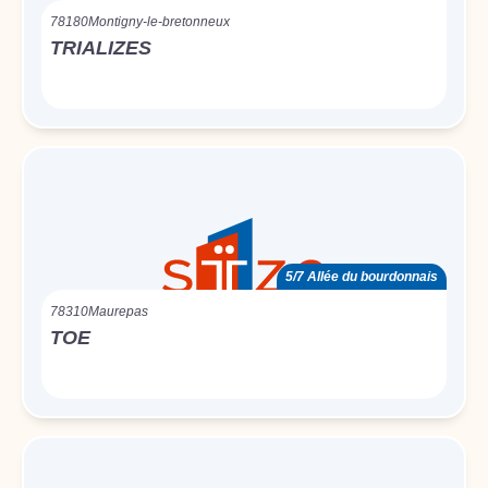
78180
Montigny-le-bretonneux
TRIALIZES
5/7 Allée du bourdonnais
78310
Maurepas
TOE