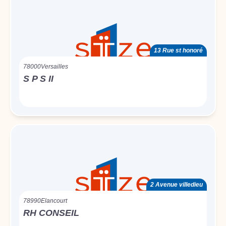
13 Rue st honoré
78000
Versailles
S P S II
2 Avenue villedieu
78990
Elancourt
RH CONSEIL