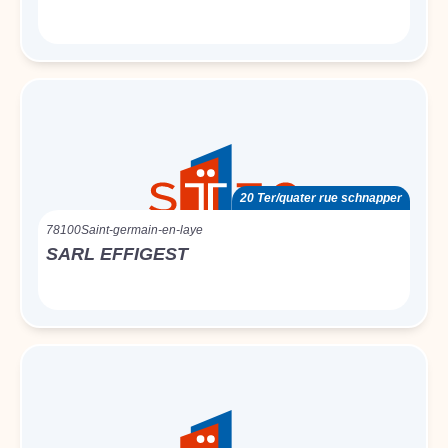
20 Ter/quater rue schnapper
78100
Saint-germain-en-laye
SARL EFFIGEST