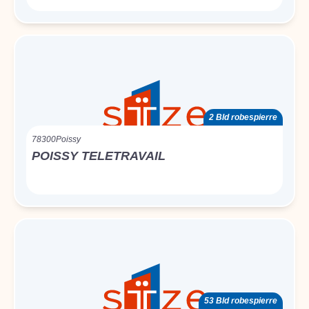
2 Bld robespierre
78300
Poissy
POISSY TELETRAVAIL
53 Bld robespierre