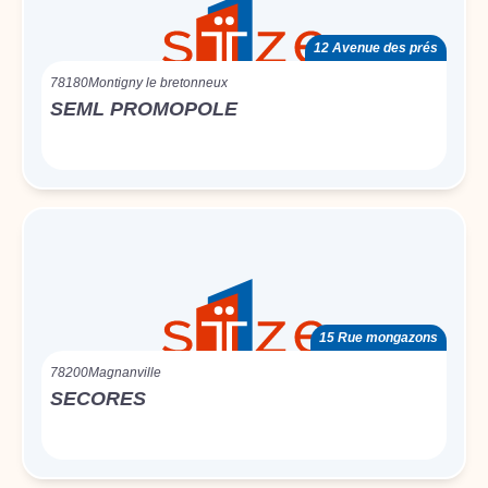
12 Avenue des prés
78180
Montigny le bretonneux
SEML PROMOPOLE
15 Rue mongazons
78200
Magnanville
SECORES