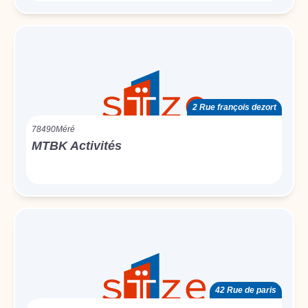
2 Rue françois dezort
78490
Méré
MTBK Activités
42 Rue de paris