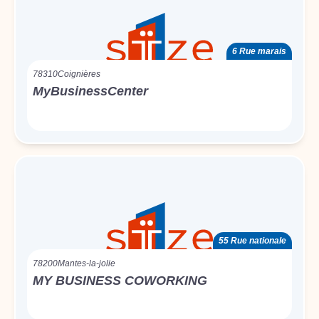
6 Rue marais
78310
Coignières
MyBusinessCenter
55 Rue nationale
78200
Mantes-la-jolie
MY BUSINESS COWORKING