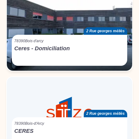
2 Rue georges méliès
78390
Bois d'arcy
Ceres - Domiciliation
2 Rue georges méliès
78390
Bois-d'Arcy
CERES