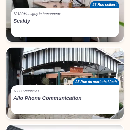
23 Rue colbert
78180
Montigny le bretonneux
Scaldy
25 Rue du maréchal foch
78000
Versailles
Allo Phone Communication