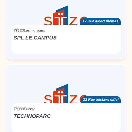
17 Rue albert thomas
78130
Les mureaux
SPL LE CAMPUS
22 Rue gustave eiffel
78300
Poissy
TECHNOPARC