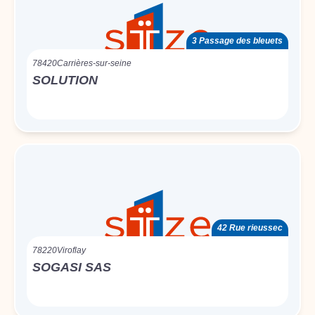
3 Passage des bleuets
78420
Carrières-sur-seine
SOLUTION
42 Rue rieussec
78220
Viroflay
SOGASI SAS