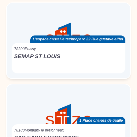
L'espace cristal le technoparc 22 Rue gustave eiffel
78300
Poissy
SEMAP ST LOUIS
1 Place charles de gaulle
78180
Montigny le bretonneux