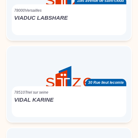
1bis avenue de saint-cloud
78000
Versailles
VIADUC LABSHARE
30 Rue lieut lecomte
78510
Triel sur seine
VIDAL KARINE