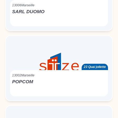
13006
Marseille
SARL DUOMO
23 Quai joliette
13002
Marseille
POPCOM