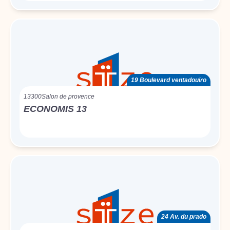
19 Boulevard ventadouiro
13300
Salon de provence
ECONOMIS 13
24 Av. du prado