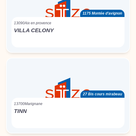
1175 Montée d’avignon
13090
Aix en provence
VILLA CELONY
27 Bis cours mirabeau
13700
Marignane
TINN