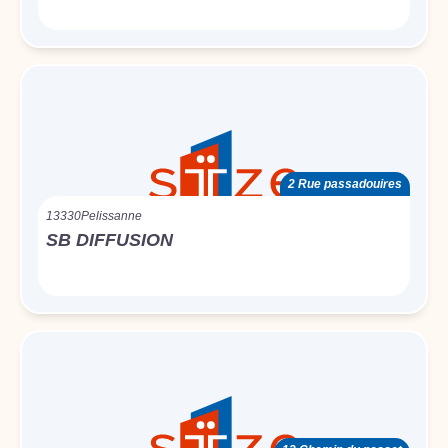
2 Rue passadouires
13330
Pelissanne
SB DIFFUSION