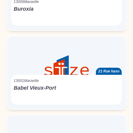
13006
Marseille
Buroxia
21 Rue haxo
13001
Marseille
Babel Vieux-Port