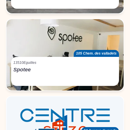
105 Chem. des valladets
13510
Eguilles
Spotee