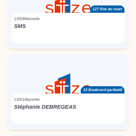
127 Rue du rouet
13008
Marseille
SMS
10 Boulevard garibaldi
13001
Marseille
Stéphanie DEBREGEAS