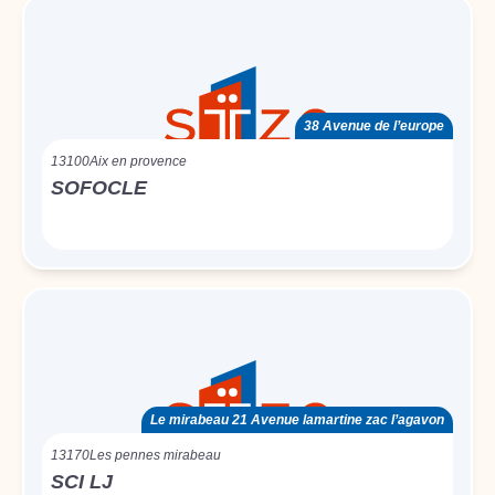
38 Avenue de l’europe
13100
Aix en provence
SOFOCLE
Le mirabeau 21 Avenue lamartine zac l’agavon
13170
Les pennes mirabeau
SCI LJ