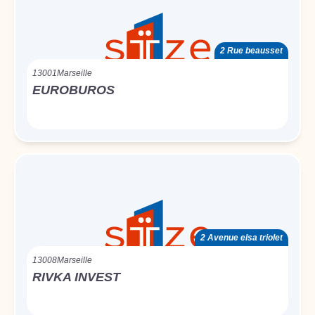
2 Rue beausset
13001
Marseille
EUROBUROS
2 Avenue elsa triolet
13008
Marseille
RIVKA INVEST