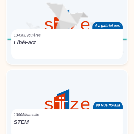
Av. gabriel péri
13430
Eyguières
LibéFact
99 Rue floralia
13008
Marseille
STEM