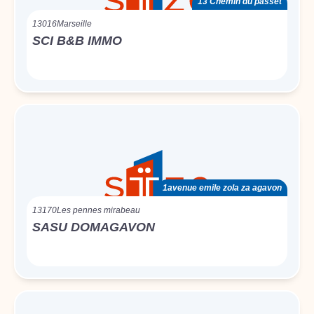
13 Chemin du passet
13016
Marseille
SCI B&B IMMO
1avenue emile zola za agavon
13170
Les pennes mirabeau
SASU DOMAGAVON