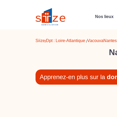
Nos lieux
Siize
Dpt :
Loire-Atlantique
Vacouva
Nantes
/
/
Na
Apprenez-en plus sur la
dom