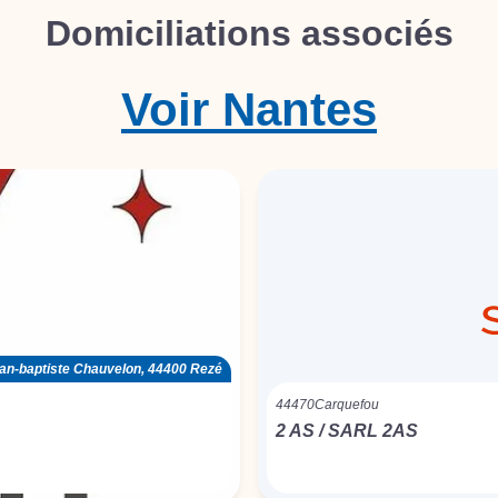
Domiciliations associés
Voir
Nantes
ean-baptiste Chauvelon, 44400 Rezé
44470
Carquefou
2 AS / SARL 2AS