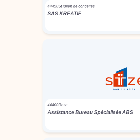
44450
St julien de concelles
SAS KREATIF
44400
Reze
Assistance Bureau Spécialisée ABS