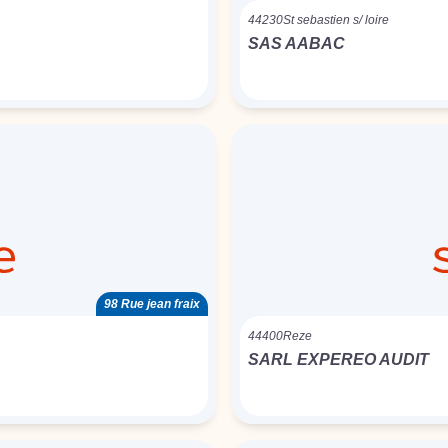
44230
St sebastien s/ loire
SAS AABAC
98 Rue jean fraix
44400
Reze
SARL EXPEREO AUDIT