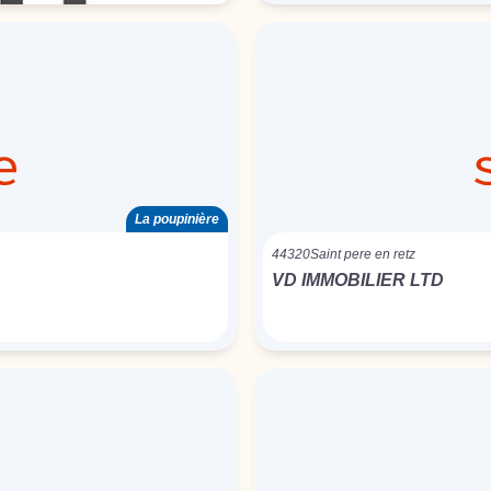
La poupinière
44320
Saint pere en retz
VD IMMOBILIER LTD