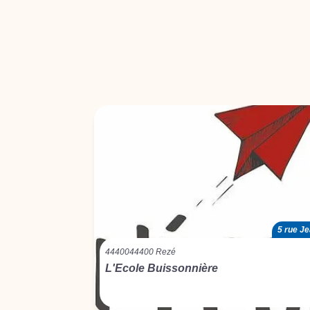
5 rue J
44400
44400 Rezé
L'Ecole Buissonnière