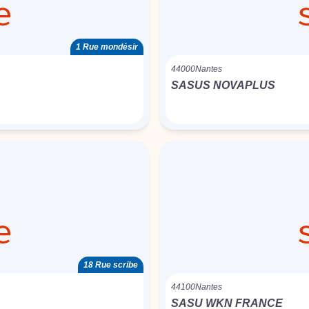
1 Rue mondésir
44000
Nantes
SASUS NOVAPLUS
18 Rue scribe
44100
Nantes
SASU WKN FRANCE