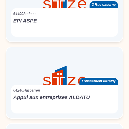
2 Rue caserne
64490
Bedous
EPI ASPE
Lotissement larraidy
64240
Hasparren
Appui aux entreprises ALDATU