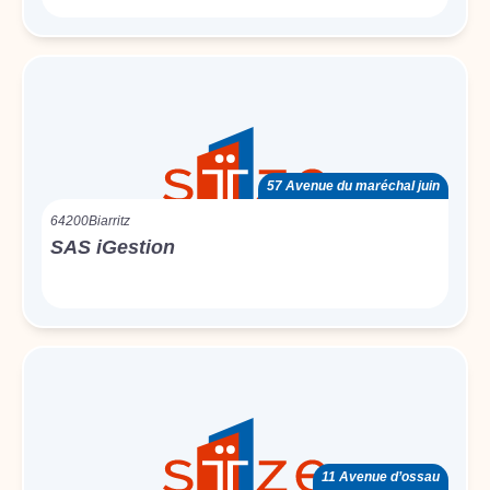
57 Avenue du maréchal juin
64200
Biarritz
SAS iGestion
11 Avenue d’ossau