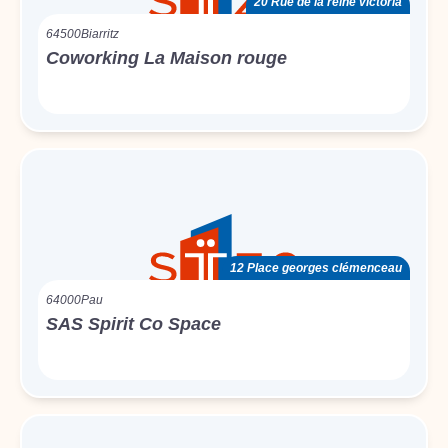
20 Rue de la reine victoria
64500
Biarritz
Coworking La Maison rouge
12 Place georges clémenceau
64000
Pau
SAS Spirit Co Space