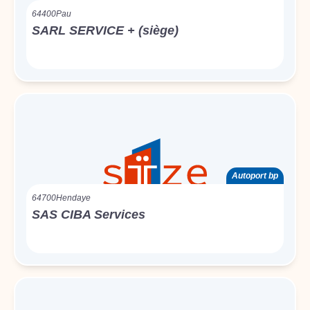
64400
Pau
SARL SERVICE + (siège)
Autoport bp
64700
Hendaye
SAS CIBA Services