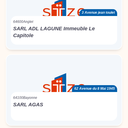
3 Avenue jean toulet
64600
Anglet
SARL ADL LAGUNE Immeuble Le
Capitole
62 Avenue du 8 Mai 1945
64100
Bayonne
SARL AGAS