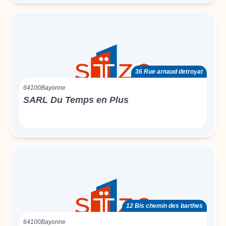
36 Rue arnaud detroyat
64100
Bayonne
SARL Du Temps en Plus
12 Bis chemin des barthes
64100
Bayonne