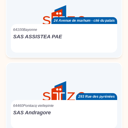
24 Avenue de marhum - cité du palais
64100
Bayonne
SAS ASSISTEA PAE
293 Rue des pyrénées
64460
Pontiacq viellepinte
SAS Andragore