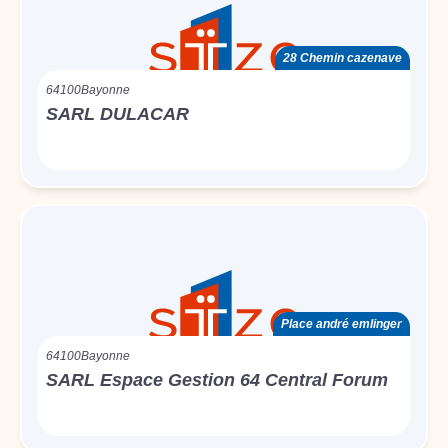
28 Chemin cazenave
64100
Bayonne
SARL DULACAR
Place andré emlinger
64100
Bayonne
SARL Espace Gestion 64 Central Forum