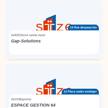
14 Rue despourrins
64400
Oloron sainte marie
Gap-Solutions
10 Place andre emlinger
64100
Bayonne
ESPACE GESTION 64