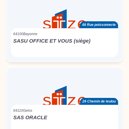
46 Rue poissonnerie
64100
Bayonne
SASU OFFICE ET VOUS (siège)
26 Chemin de teulou
64110
Gelos
SAS ORACLE