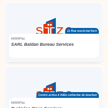
11 Rue maréchal foch
64000
Pau
SARL Baldan Bureau Services
Centre activa 4 Allée catherine de bourbon
64000
Pau