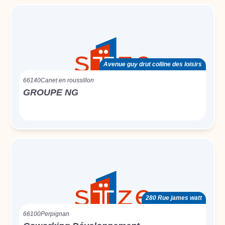
Avenue guy drut colline des loisirs
66140
Canet en roussillon
GROUPE NG
280 Rue james watt
66100
Perpignan