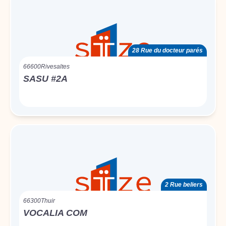
28 Rue du docteur parés
66600
Rivesaltes
SASU #2A
2 Rue beliers
66300
Thuir
VOCALIA COM