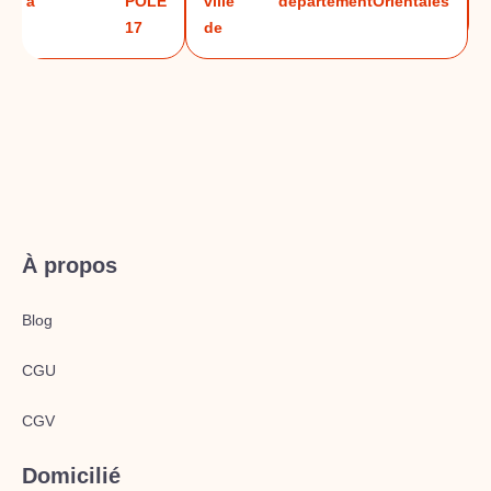
à
POLE
ville
département
Orientales
17
de
À propos
Blog
CGU
CGV
Domicilié