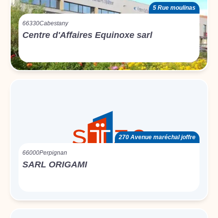
5 Rue moulinas
66330
Cabestany
Centre d'Affaires Equinoxe sarl
270 Avenue maréchal joffre
66000
Perpignan
SARL ORIGAMI