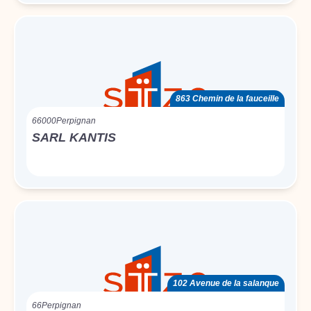
863 Chemin de la fauceille
66000
Perpignan
SARL KANTIS
102 Avenue de la salanque
66
Perpignan