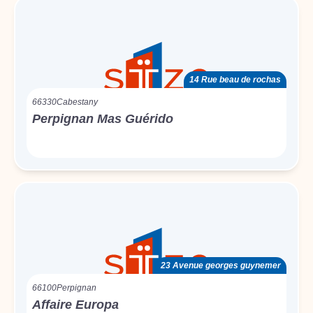
14 Rue beau de rochas
66330
Cabestany
Perpignan Mas Guérido
23 Avenue georges guynemer
66100
Perpignan
Affaire Europa