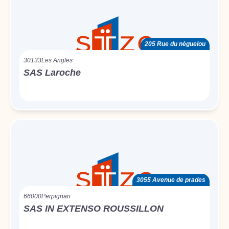
205 Rue du nèguelou
30133
Les Angles
SAS Laroche
3055 Avenue de prades
66000
Perpignan
SAS IN EXTENSO ROUSSILLON