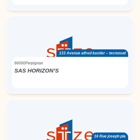
133 Avenue alfred kastler – tecnosud
66000
Perpignan
SAS HORIZON’S
16 Rue joseph pla