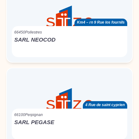
Km4 – rn 9 Rue los fournils
66450
Pollestres
SARL NEOCOD
4 Rue de saint cyprien
66100
Perpignan
SARL PEGASE