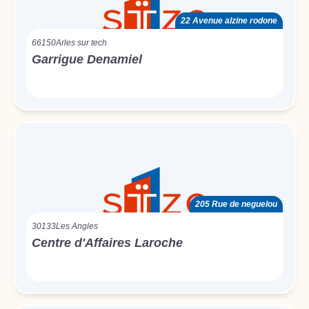
22 Avenue alzine rodone
66150
Arles sur tech
Garrigue Denamiel
205 Rue de neguelou
30133
Les Angles
Centre d'Affaires Laroche