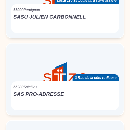
Local 110 35 boulevard saint assicle
66000
Perpignan
SASU JULIEN CARBONNELL
3 Rue de la côte radieuse
66280
Saleilles
SAS PRO-ADRESSE