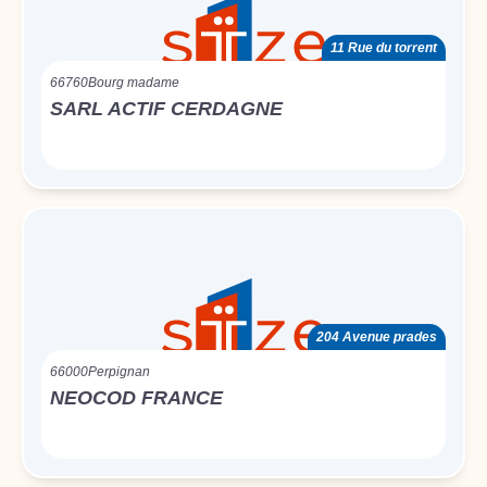
11 Rue du torrent
66760
Bourg madame
SARL ACTIF CERDAGNE
204 Avenue prades
66000
Perpignan
NEOCOD FRANCE