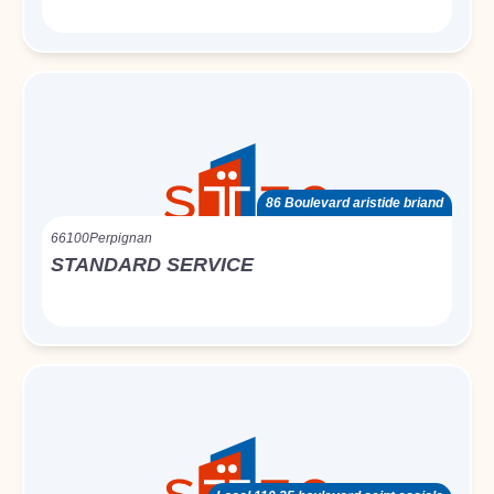
86 Boulevard aristide briand
66100
Perpignan
STANDARD SERVICE