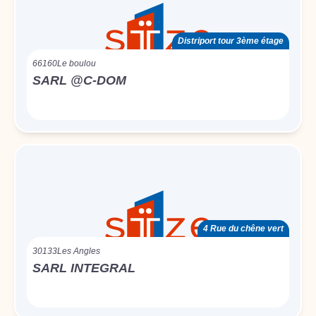
Distriport tour 3ème étage
66160
Le boulou
SARL @C-DOM
4 Rue du chêne vert
30133
Les Angles
SARL INTEGRAL