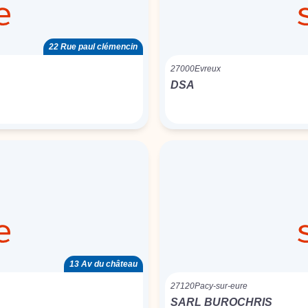
22 Rue paul clémencin
27000
Evreux
DSA
13 Av du château
27120
Pacy-sur-eure
SARL BUROCHRIS