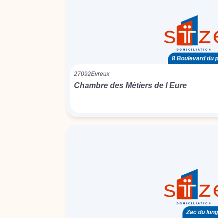
8 Boulevard du pr
27092
Evreux
Chambre des Métiers de l Eure
Zac du lon