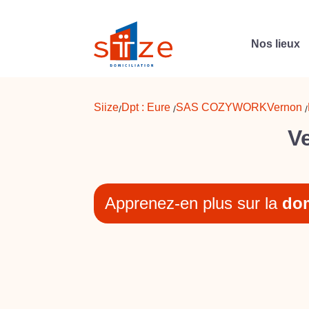
Nos lieux
Siize
Dpt :
Eure
SAS COZYWORK
Vernon
/
/
/
Ve
Apprenez-en plus sur la
dom