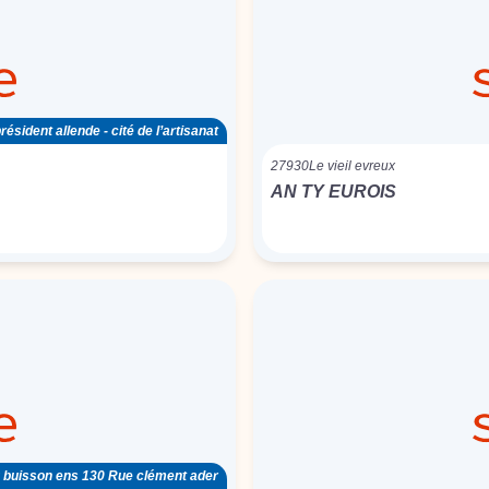
ésident allende - cité de l’artisanat
27930
Le vieil evreux
AN TY EUROIS
g buisson ens 130 Rue clément ader