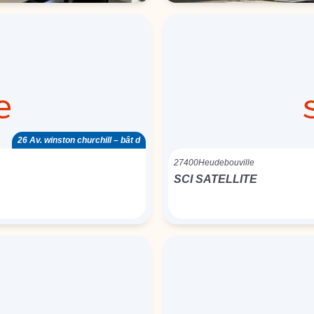
26 Av. winston churchill – bât d
27400
Heudebouville
SCI SATELLITE