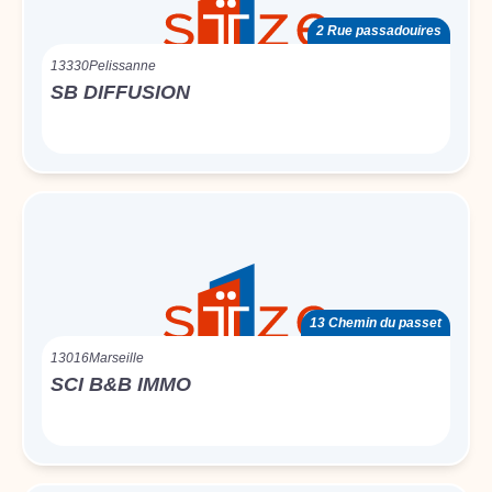
2 Rue passadouires
13330
Pelissanne
SB DIFFUSION
13 Chemin du passet
13016
Marseille
SCI B&B IMMO