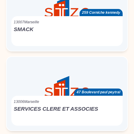
259 Corniche kennedy
13007
Marseille
SMACK
47 Boulevard paul peytral
13006
Marseille
SERVICES CLERE ET ASSOCIES