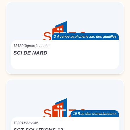
3 Avenue paul chêne zac des aiguilles
13180
Gignac la nerthe
SCI DE NARD
19 Rue des convalescents
13001
Marseille