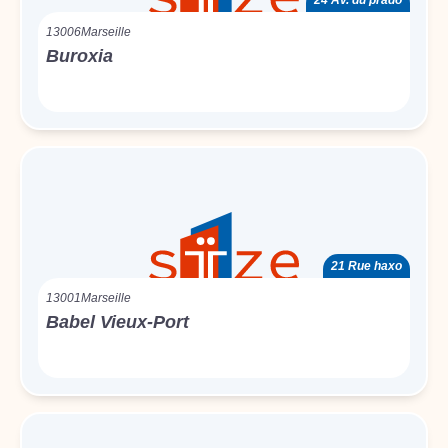
24 Av. du prado
13006
Marseille
Buroxia
21 Rue haxo
13001
Marseille
Babel Vieux-Port