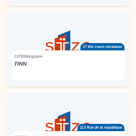
27 Bis cours mirabeau
13700
Marignane
TINN
113 Rue de la république