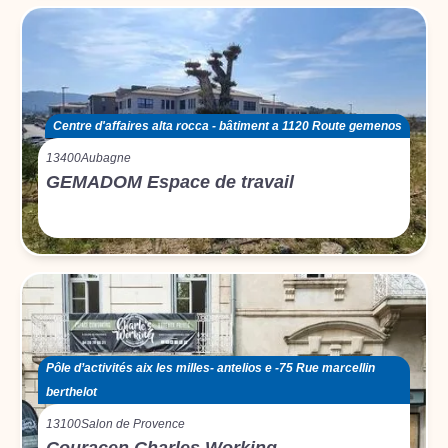
Centre d'affaires alta rocca - bâtiment a 1120 Route gemenos
13400
Aubagne
GEMADOM Espace de travail
Pôle d’activités aix les milles- antelios e -75 Rue marcellin
berthelot
13100
Salon de Provence