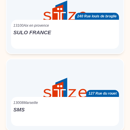
240 Rue louis de broglie
13100
Aix en provence
SULO FRANCE
127 Rue du rouet
13008
Marseille
SMS