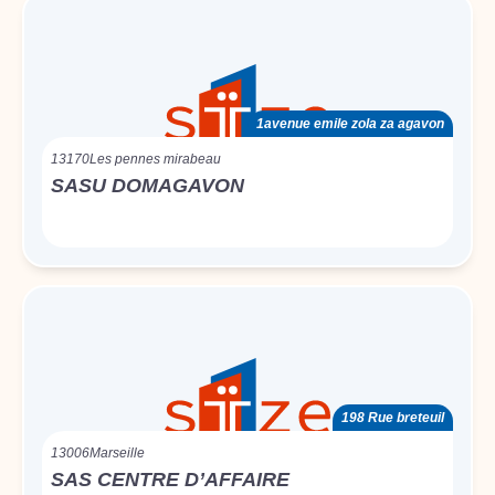
1avenue emile zola za agavon
13170
Les pennes mirabeau
SASU DOMAGAVON
198 Rue breteuil
13006
Marseille
SAS CENTRE D’AFFAIRE