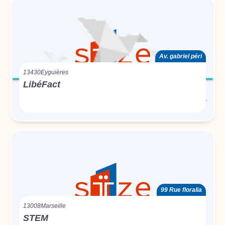
Av. gabriel péri
13430
Eyguières
LibéFact
99 Rue floralia
13008
Marseille
STEM