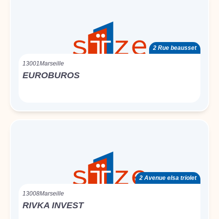
2 Rue beausset
13001
Marseille
EUROBUROS
2 Avenue elsa triolet
13008
Marseille
RIVKA INVEST