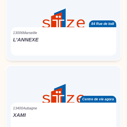
84 Rue de lodi
13006
Marseille
L’ANNEXE
Centre de vie agora
13400
Aubagne
XAMI