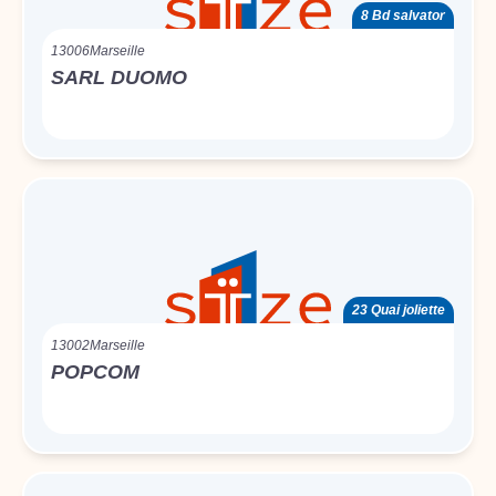
8 Bd salvator
13006
Marseille
SARL DUOMO
23 Quai joliette
13002
Marseille
POPCOM