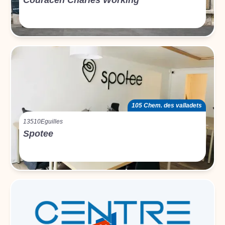
Couracen Charles Working
105 Chem. des valladets
13510
Eguilles
Spotee