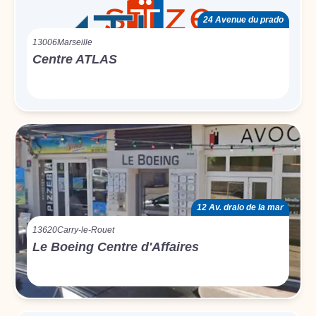
24 Avenue du prado
13006
Marseille
Centre ATLAS
12 Av. draio de la mar
13620
Carry-le-Rouet
Le Boeing Centre d'Affaires