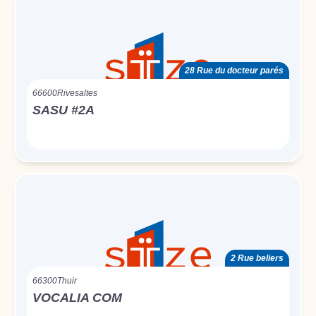
28 Rue du docteur parés
66600
Rivesaltes
SASU #2A
2 Rue beliers
66300
Thuir
VOCALIA COM