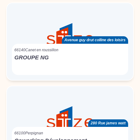
Avenue guy drut colline des loisirs
66140
Canet en roussillon
GROUPE NG
280 Rue james watt
66100
Perpignan