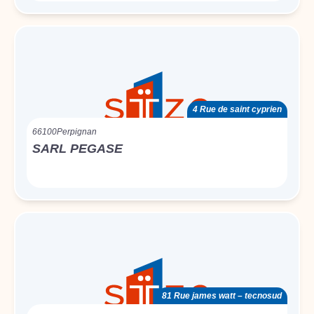
4 Rue de saint cyprien
66100
Perpignan
SARL PEGASE
81 Rue james watt – tecnosud