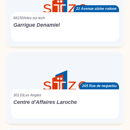
22 Avenue alzine rodone
66150
Arles sur tech
Garrigue Denamiel
205 Rue de neguelou
30133
Les Angles
Centre d'Affaires Laroche