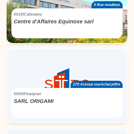
5 Rue moulinas
66330
Cabestany
Centre d'Affaires Equinoxe sarl
270 Avenue maréchal joffre
66000
Perpignan
SARL ORIGAMI