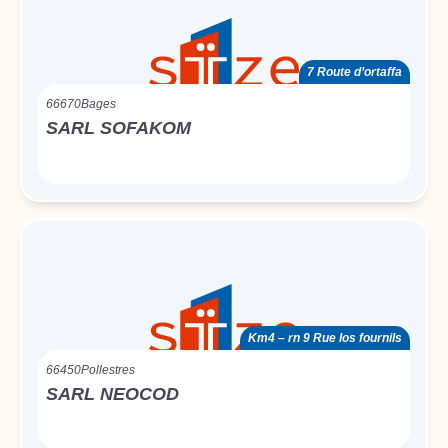
7 Route d’ortaffa
66670
Bages
SARL SOFAKOM
Km4 – rn 9 Rue los fournils
66450
Pollestres
SARL NEOCOD