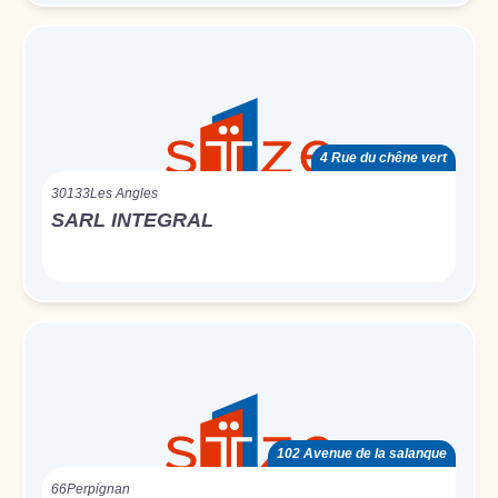
4 Rue du chêne vert
30133
Les Angles
SARL INTEGRAL
102 Avenue de la salanque
66
Perpignan