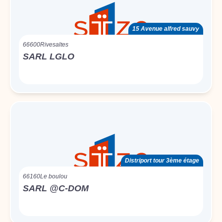
15 Avenue alfred sauvy
66600
Rivesaltes
SARL LGLO
Distriport tour 3ème étage
66160
Le boulou
SARL @C-DOM