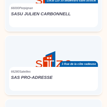
Local 110 35 boulevard saint assicle
66000
Perpignan
SASU JULIEN CARBONNELL
3 Rue de la côte radieuse
66280
Saleilles
SAS PRO-ADRESSE