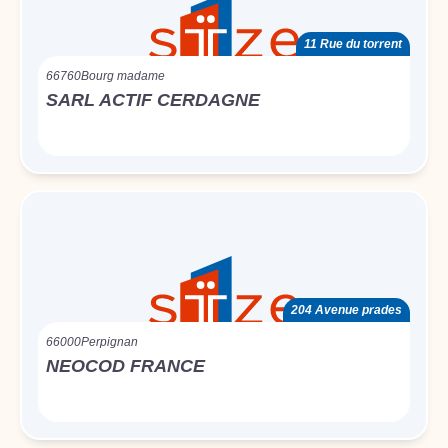
11 Rue du torrent
66760
Bourg madame
SARL ACTIF CERDAGNE
204 Avenue prades
66000
Perpignan
NEOCOD FRANCE