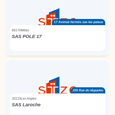
17 Avenue hermès zae los palaus
66170
Millas
SAS POLE 17
205 Rue du nèguelou
30133
Les Angles
SAS Laroche