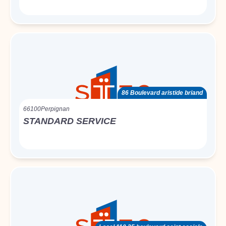
86 Boulevard aristide briand
66100
Perpignan
STANDARD SERVICE