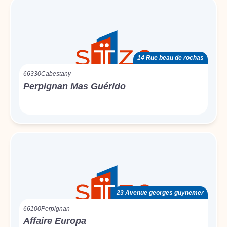
14 Rue beau de rochas
66330
Cabestany
Perpignan Mas Guérido
23 Avenue georges guynemer
66100
Perpignan
Affaire Europa