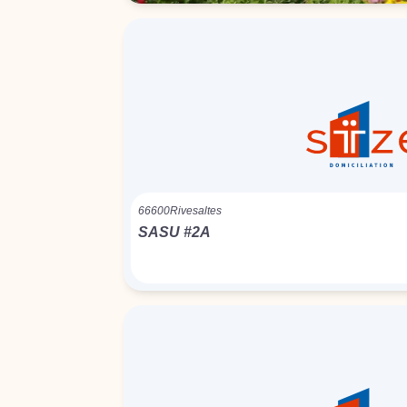
66600
Rivesaltes
SASU #2A