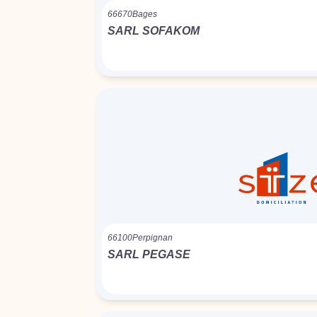
66670
Bages
SARL SOFAKOM
66100
Perpignan
SARL PEGASE