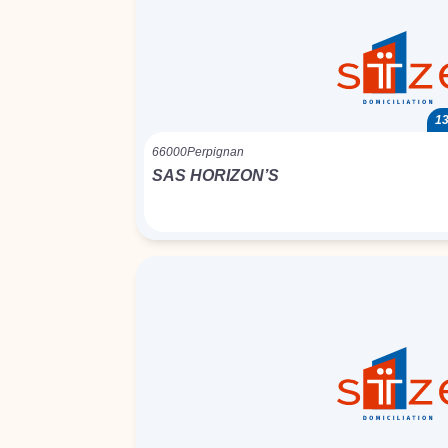
13
66000
Perpignan
SAS HORIZON’S