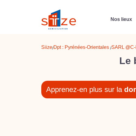
Nos lieux
Siize
Dpt :
Pyrénées-Orientales
SARL @C
/
/
Le 
Apprenez-en plus sur la
dom