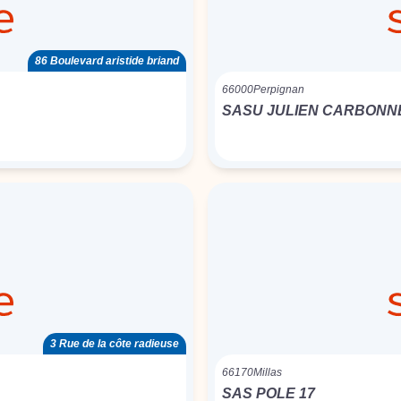
86 Boulevard aristide briand
66000
Perpignan
SASU JULIEN CARBONN
3 Rue de la côte radieuse
66170
Millas
SAS POLE 17