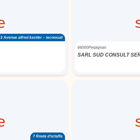
3 Avenue alfred kastler – tecnosud
66000
Perpignan
SARL SUD CONSULT SE
7 Route d’ortaffa