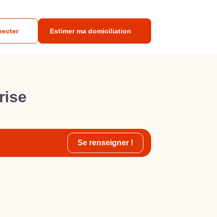
necter
Estimer ma domiciliation
rise
Se renseigner !