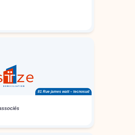
81 Rue james watt – tecnosud
associés