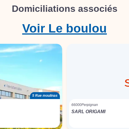
Domiciliations associés
Voir
Le boulou
5 Rue moulinas
66000
Perpignan
SARL ORIGAMI