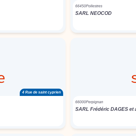
66450
Pollestres
SARL NEOCOD
4 Rue de saint cyprien
66000
Perpignan
SARL Frédéric DAGES et 