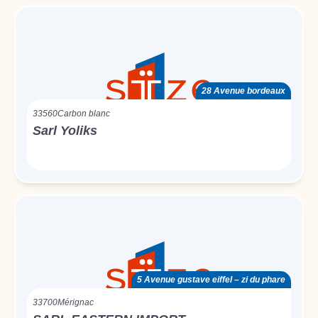
28 Avenue bordeaux
33560
Carbon blanc
Sarl Yoliks
5 Avenue gustave eiffel – zi du phare
33700
Mérignac