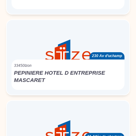
230 Av d’uchamp
33450
Izon
PEPINIERE HOTEL D ENTREPRISE
MASCARET