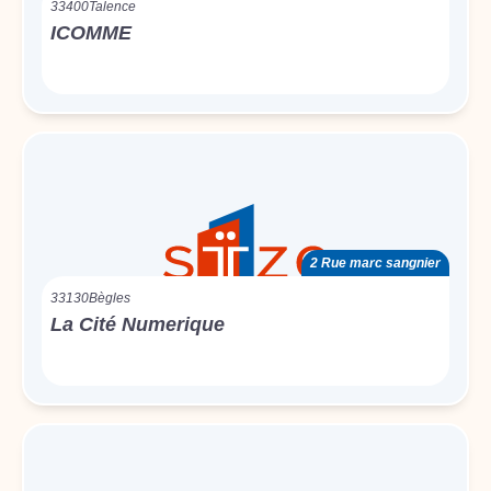
33400
Talence
ICOMME
2 Rue marc sangnier
33130
Bègles
La Cité Numerique