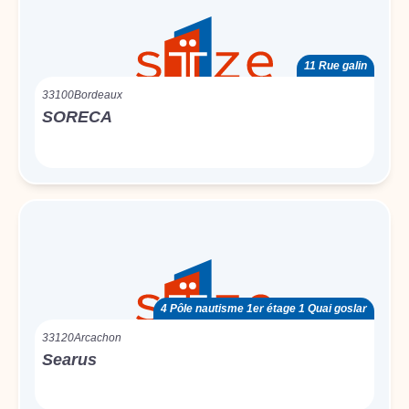
11 Rue galin
33100
Bordeaux
SORECA
4 Pôle nautisme 1er étage 1 Quai goslar
33120
Arcachon
Searus