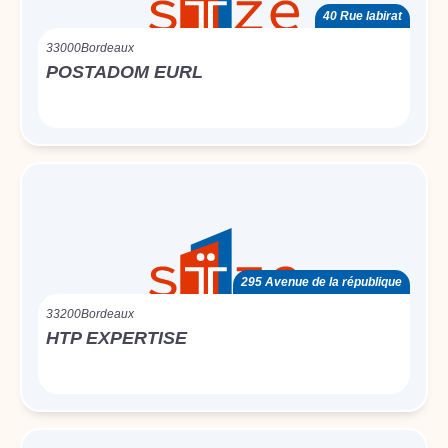
40 Rue labirat
33000
Bordeaux
POSTADOM EURL
295 Avenue de la république
33200
Bordeaux
HTP EXPERTISE