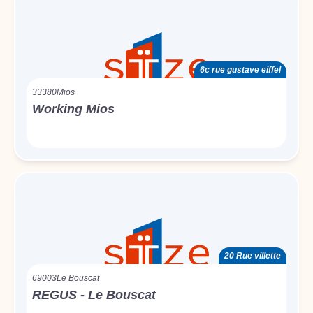
6c rue gustave eiffel
33380
Mios
Working Mios
20 Rue villette
69003
Le Bouscat
REGUS - Le Bouscat