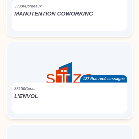
33000
Bordeaux
MANUTENTION COWORKING
127 Rue rené cassagne
33150
Cenon
L’ENVOL