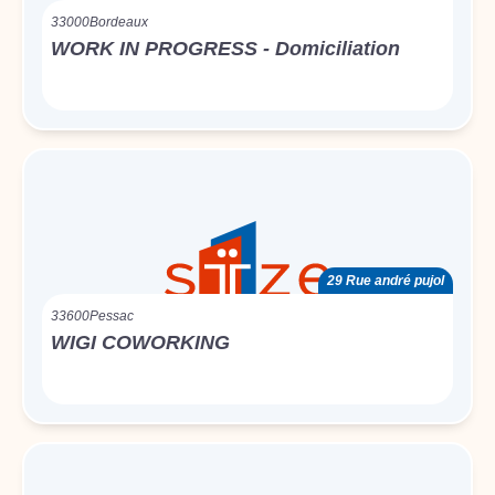
33000
Bordeaux
WORK IN PROGRESS - Domiciliation
29 Rue andré pujol
33600
Pessac
WIGI COWORKING