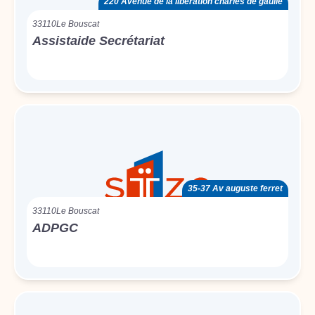
220 Avenue de la libération charles de gaulle
33110
Le Bouscat
Assistaide Secrétariat
35-37 Av auguste ferret
33110
Le Bouscat
ADPGC