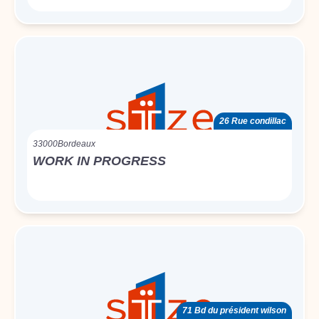
26 Rue condillac
33000
Bordeaux
WORK IN PROGRESS
71 Bd du président wilson