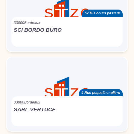
57 Bis cours pasteur
33000
Bordeaux
SCI BORDO BURO
4 Rue poquelin molière
33000
Bordeaux
SARL VERTUCE