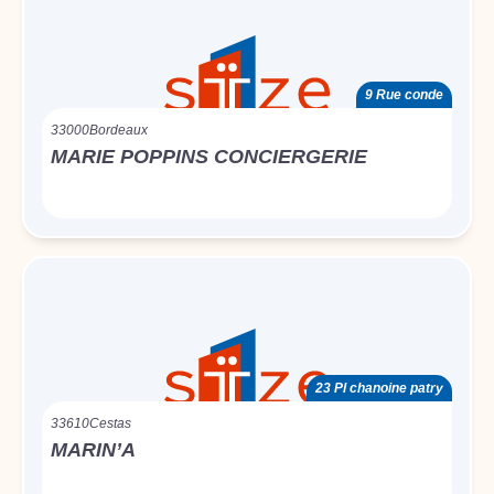
9 Rue conde
33000
Bordeaux
MARIE POPPINS CONCIERGERIE
23 Pl chanoine patry
33610
Cestas
MARIN’A