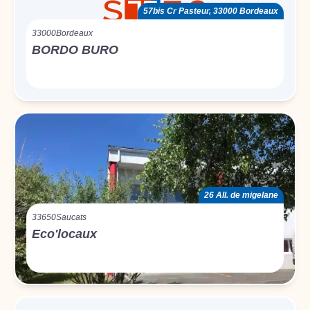
57bis Cr Pasteur, 33000 Bordeaux
33000
Bordeaux
BORDO BURO
26 All. de migelane
33650
Saucats
Eco'locaux