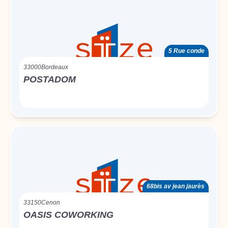
5 Rue conde
33000
Bordeaux
POSTADOM
68bis av jean jaurès
33150
Cenon
OASIS COWORKING