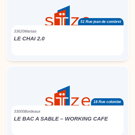
51 Rue jean de combret
33620
Marsas
LE CHAI 2.0
18 Rue colombe
33000
Bordeaux
LE BAC A SABLE – WORKING CAFE