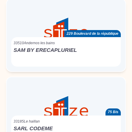
229 Boulevard de la république
33510
Andernos les bains
SAM BY ERECAPLURIEL
75 Bis
33185
Le haillan
SARL CODEME