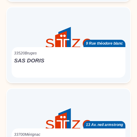
9 Rue théodore blanc
33520
Bruges
SAS DORIS
13 Av. neil armstrong
33700
Mérignac