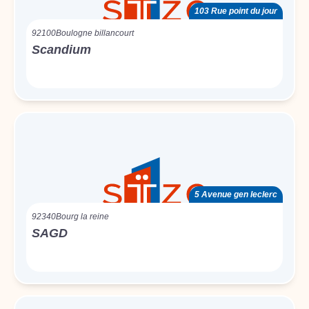
103 Rue point du jour
92100
Boulogne billancourt
Scandium
5 Avenue gen leclerc
92340
Bourg la reine
SAGD