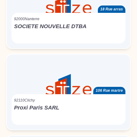
18 Rue arras
92000
Nanterre
SOCIETE NOUVELLE DTBA
106 Rue martre
92110
Clichy
Proxi Paris SARL