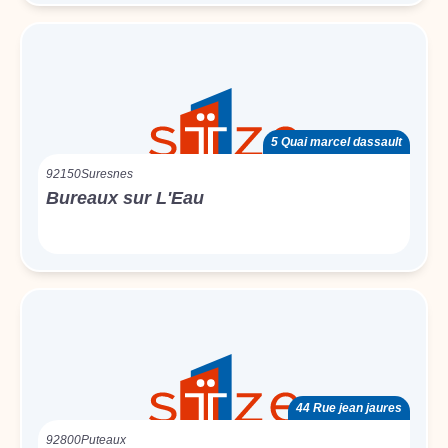
5 Quai marcel dassault
92150
Suresnes
Bureaux sur L'Eau
44 Rue jean jaures
92800
Puteaux