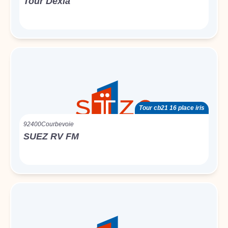
Tour Dexia
Tour cb21 16 place iris
92400
Courbevoie
SUEZ RV FM