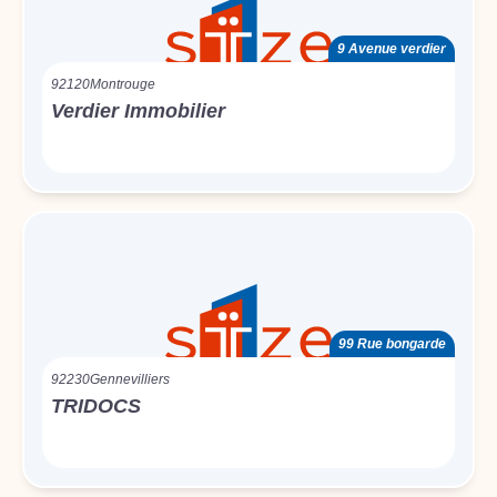
9 Avenue verdier
92120
Montrouge
Verdier Immobilier
99 Rue bongarde
92230
Gennevilliers
TRIDOCS