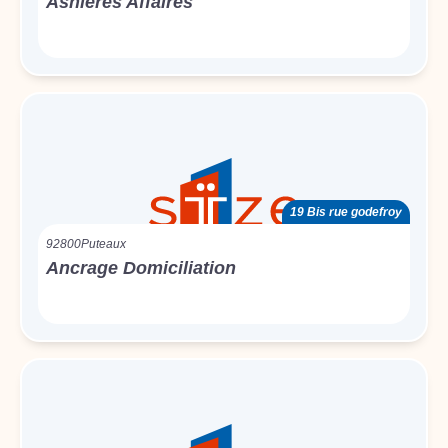
Asnières Affaires
19 Bis rue godefroy
92800
Puteaux
Ancrage Domiciliation