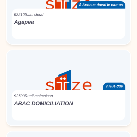
8 Avenue duval le camus
92210
Saint cloud
Agapea
9 Rue gue
92500
Rueil malmaison
ABAC DOMICILIATION