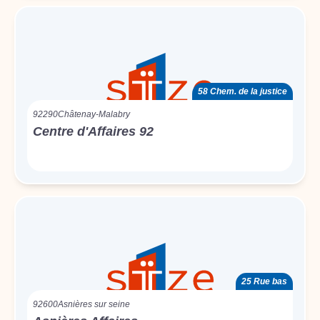
58 Chem. de la justice
92290
Châtenay-Malabry
Centre d'Affaires 92
25 Rue bas
92600
Asnières sur seine