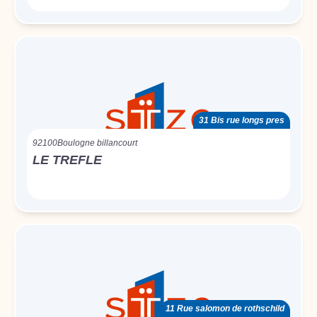
31 Bis rue longs pres
92100
Boulogne billancourt
LE TREFLE
11 Rue salomon de rothschild