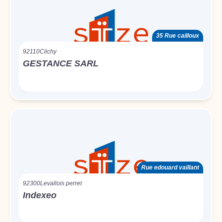
35 Rue cailloux
92110
Clichy
GESTANCE SARL
Rue edouard vaillant
92300
Levallois perret
Indexeo