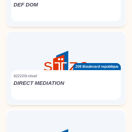
DEF DOM
206 Boulevard republique
92210
St cloud
DIRECT MEDIATION