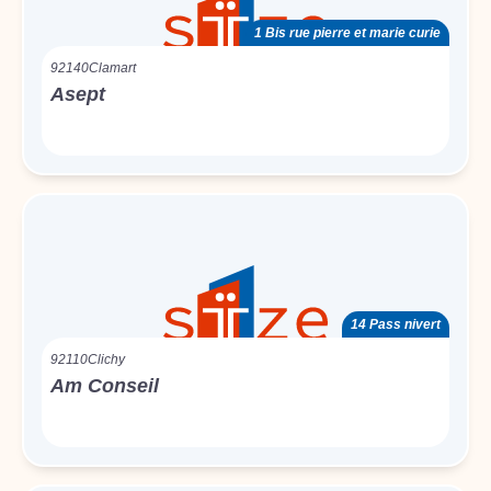
1 Bis rue pierre et marie curie
92140
Clamart
Asept
14 Pass nivert
92110
Clichy
Am Conseil