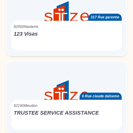
317 Rue garenne
92000
Nanterre
123 Visas
6 Rue claude dalseme
92190
Meudon
TRUSTEE SERVICE ASSISTANCE