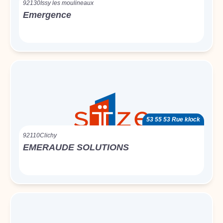
92130
Issy les moulineaux
Emergence
53 55 53 Rue klock
92110
Clichy
EMERAUDE SOLUTIONS