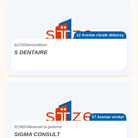
12 Avenue claude debussy
92230
Gennevilliers
S DENTAIRE
57 Avenue verdun
92390
Villeneuve la garenne
SIGMA CONSULT