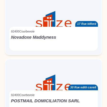
17 Rue kilford
92400
Courbevoie
Novadoxe Maddyness
30 Rue edith cavell
92400
Courbevoie
POSTMAIL DOMICILIATION SARL