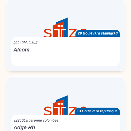
29 Boulevard stalingrad
92240
Malakoff
Alcom
13 Boulevard republique
92250
La garenne colombes
Adge Rh