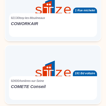
1 Rue michelet
92130
Issy-les-Moulineaux
COWORKAIR
191 Bd voltaire
92600
Asnières-sur-Seine
COMETE Conseil