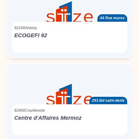
44 Rue mures
92160
Antony
ECOGEFI 92
293 Bd saint-denis
92400
Courbevoie
Centre d'Affaires Mermoz