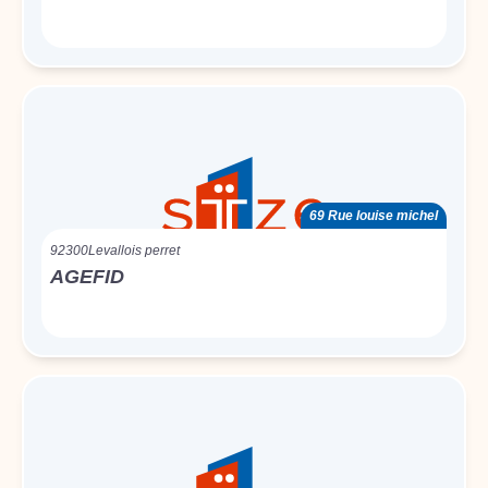
69 Rue louise michel
92300
Levallois perret
AGEFID