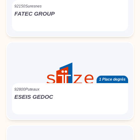
92150
Suresnes
FATEC GROUP
1 Place degrés
92800
Puteaux
ESEIS GEDOC