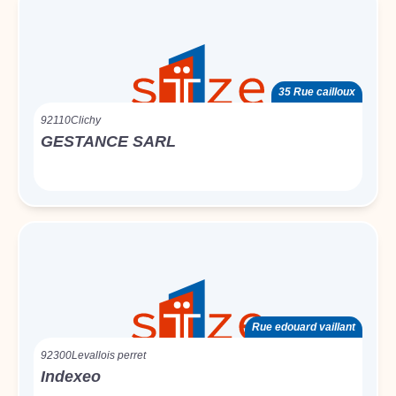
35 Rue cailloux
92110
Clichy
GESTANCE SARL
Rue edouard vaillant
92300
Levallois perret
Indexeo