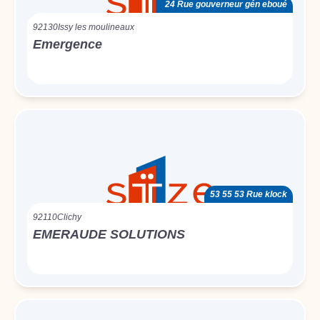
24 Rue gouverneur gén eboué
92130
Issy les moulineaux
Emergence
53 55 53 Rue klock
92110
Clichy
EMERAUDE SOLUTIONS