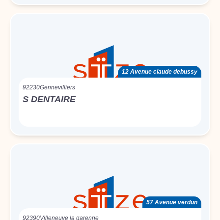
12 Avenue claude debussy
92230
Gennevilliers
S DENTAIRE
57 Avenue verdun
92390
Villeneuve la garenne