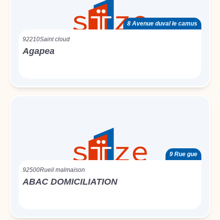
8 Avenue duval le camus
92210
Saint cloud
Agapea
9 Rue gue
92500
Rueil malmaison
ABAC DOMICILIATION