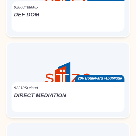
92800
Puteaux
DEF DOM
206 Boulevard republique
92210
St cloud
DIRECT MEDIATION