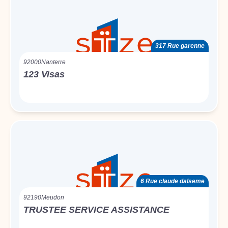
317 Rue garenne
92000
Nanterre
123 Visas
6 Rue claude dalseme
92190
Meudon
TRUSTEE SERVICE ASSISTANCE