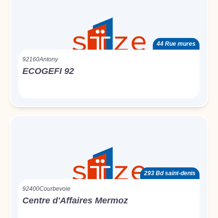
44 Rue mures
92160
Antony
ECOGEFI 92
293 Bd saint-denis
92400
Courbevoie
Centre d'Affaires Mermoz