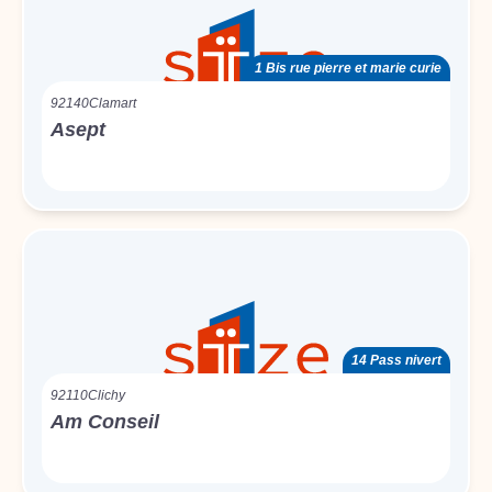
1 Bis rue pierre et marie curie
92140
Clamart
Asept
14 Pass nivert
92110
Clichy
Am Conseil