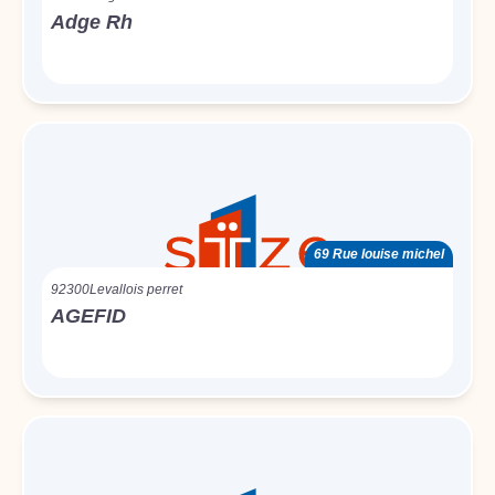
Adge Rh
69 Rue louise michel
92300
Levallois perret
AGEFID