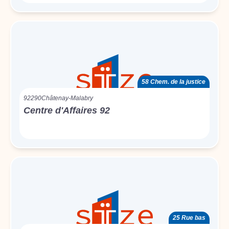
58 Chem. de la justice
92290
Châtenay-Malabry
Centre d'Affaires 92
25 Rue bas