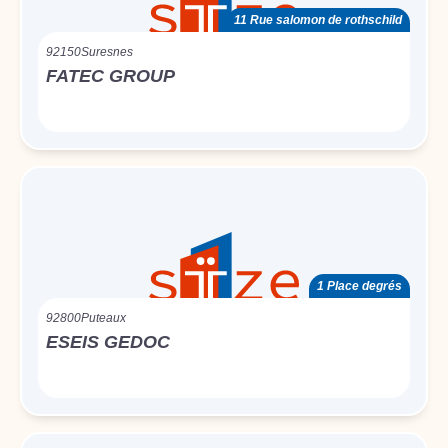
11 Rue salomon de rothschild
92150
Suresnes
FATEC GROUP
1 Place degrés
92800
Puteaux
ESEIS GEDOC