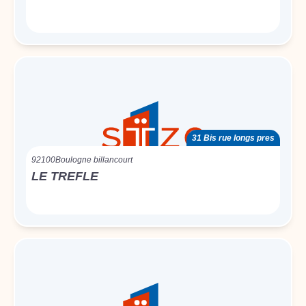
31 Bis rue longs pres
92100
Boulogne billancourt
LE TREFLE