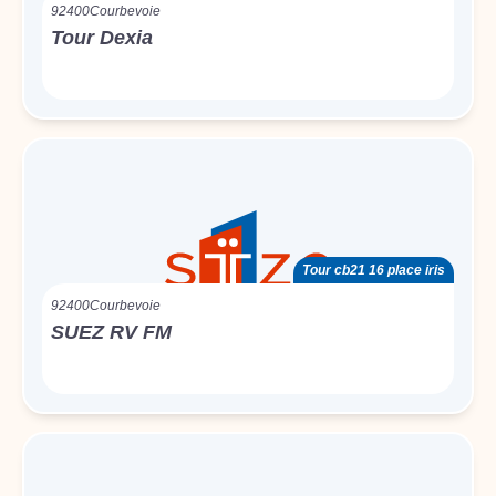
92400
Courbevoie
Tour Dexia
Tour cb21 16 place iris
92400
Courbevoie
SUEZ RV FM