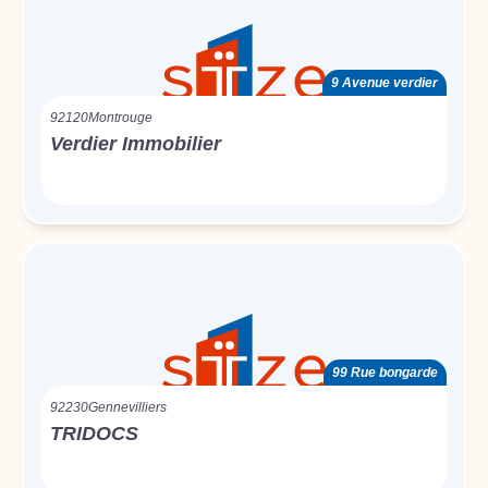
9 Avenue verdier
92120
Montrouge
Verdier Immobilier
99 Rue bongarde
92230
Gennevilliers
TRIDOCS