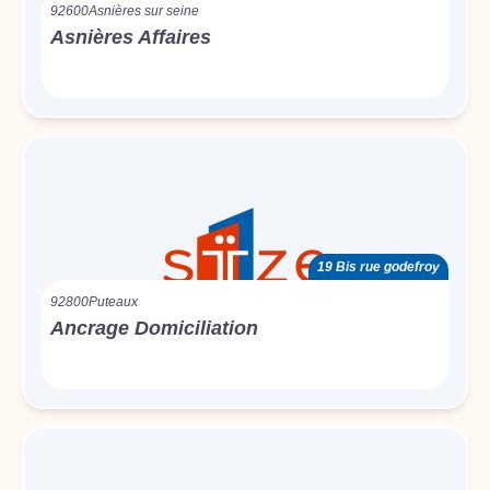
92600
Asnières sur seine
Asnières Affaires
19 Bis rue godefroy
92800
Puteaux
Ancrage Domiciliation