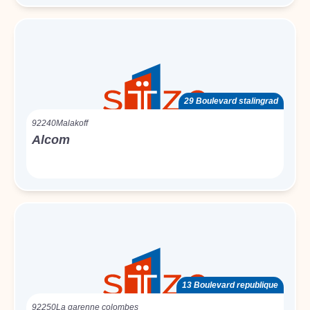
29 Boulevard stalingrad
92240
Malakoff
Alcom
13 Boulevard republique
92250
La garenne colombes