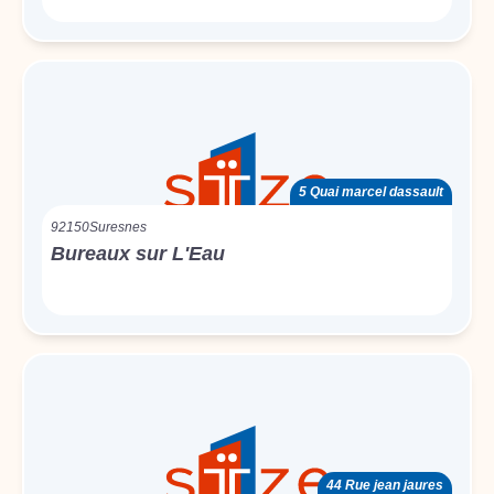
5 Quai marcel dassault
92150
Suresnes
Bureaux sur L'Eau
44 Rue jean jaures