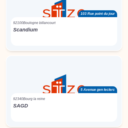
103 Rue point du jour
92100
Boulogne billancourt
Scandium
5 Avenue gen leclerc
92340
Bourg la reine
SAGD