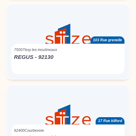
103 Rue grenelle
75007
Issy les moulineaux
REGUS - 92130
17 Rue kilford
92400
Courbevoie