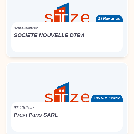
18 Rue arras
92000
Nanterre
SOCIETE NOUVELLE DTBA
106 Rue martre
92110
Clichy
Proxi Paris SARL