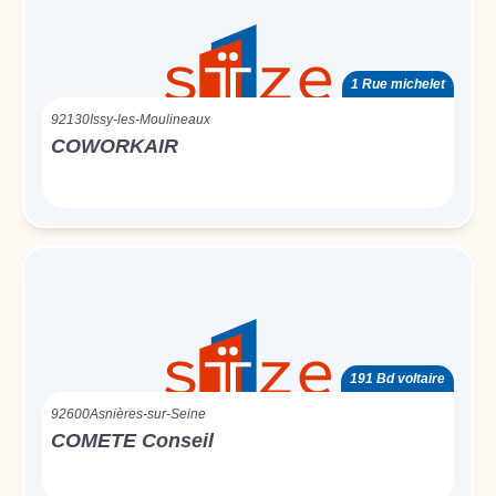
1 Rue michelet
92130
Issy-les-Moulineaux
COWORKAIR
191 Bd voltaire
92600
Asnières-sur-Seine
COMETE Conseil