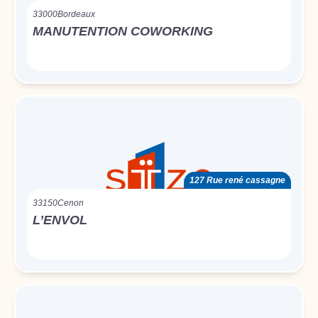
33000
Bordeaux
MANUTENTION COWORKING
127 Rue rené cassagne
33150
Cenon
L’ENVOL