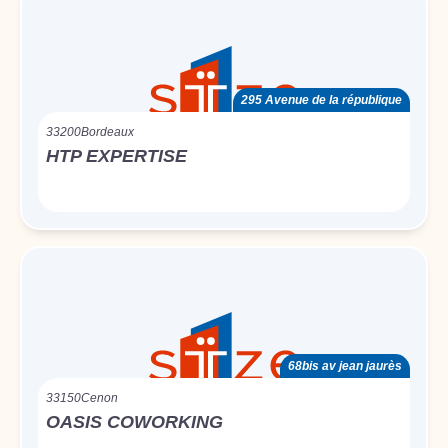
295 Avenue de la république
33200
Bordeaux
HTP EXPERTISE
68bis av jean jaurès
33150
Cenon
OASIS COWORKING