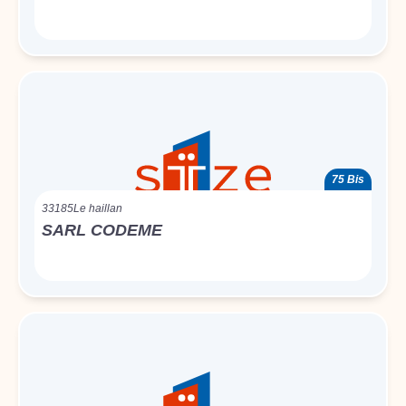
75 Bis
33185
Le haillan
SARL CODEME