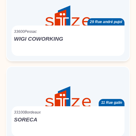
29 Rue andré pujol
33600
Pessac
WIGI COWORKING
11 Rue galin
33100
Bordeaux
SORECA