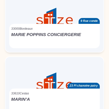
9 Rue conde
33000
Bordeaux
MARIE POPPINS CONCIERGERIE
23 Pl chanoine patry
33610
Cestas
MARIN’A