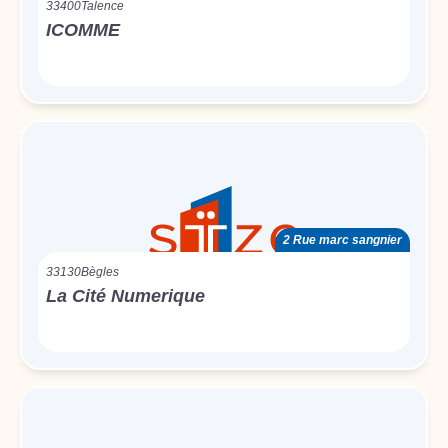
33400
Talence
ICOMME
2 Rue marc sangnier
33130
Bègles
La Cité Numerique