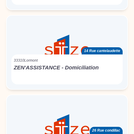
14 Rue cantelaudette
33310
Lormont
ZEN'ASSISTANCE - Domiciliation
26 Rue condillac