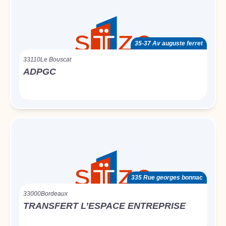
35-37 Av auguste ferret
33110
Le Bouscat
ADPGC
335 Rue georges bonnac
33000
Bordeaux
TRANSFERT L’ESPACE ENTREPRISE