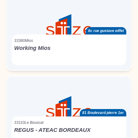
6c rue gustave eiffel
33380
Mios
Working Mios
81 Boulevard pierre 1er
33110
Le Bouscat
REGUS - ATEAC BORDEAUX