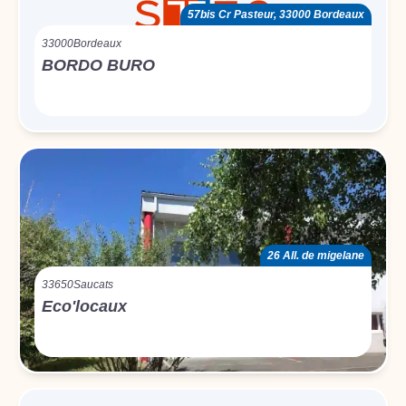
57bis Cr Pasteur, 33000 Bordeaux
33000
Bordeaux
BORDO BURO
26 All. de migelane
33650
Saucats
Eco'locaux