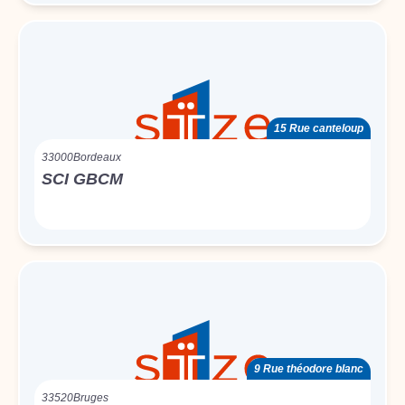
15 Rue canteloup
33000
Bordeaux
SCI GBCM
9 Rue théodore blanc
33520
Bruges