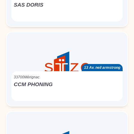
SAS DORIS
13 Av. neil armstrong
33700
Mérignac
CCM PHONING