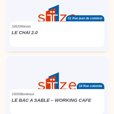
51 Rue jean de combret
33620
Marsas
LE CHAI 2.0
18 Rue colombe
33000
Bordeaux
LE BAC A SABLE – WORKING CAFE