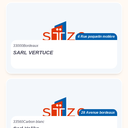
4 Rue poquelin molière
33000
Bordeaux
SARL VERTUCE
28 Avenue bordeaux
33560
Carbon blanc