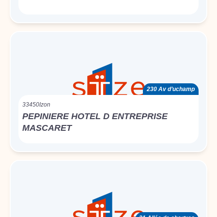
230 Av d’uchamp
33450
Izon
PEPINIERE HOTEL D ENTREPRISE
MASCARET