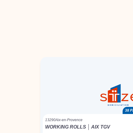
38 P
13290
Aix-en-Provence
WORKING ROLLS │ AIX TGV