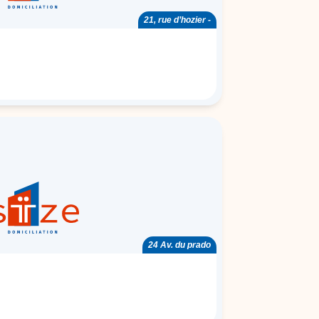
21, rue d’hozier -
24 Av. du prado