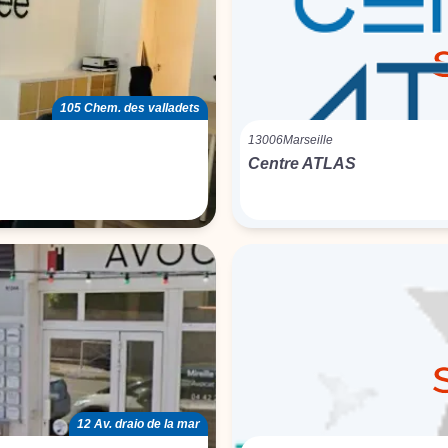
105 Chem. des valladets
13006
Marseille
Centre ATLAS
12 Av. draio de la mar