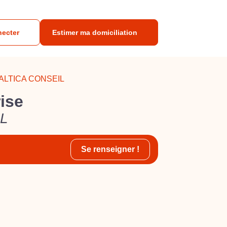
necter
Estimer ma domiciliation
ALTICA CONSEIL
rise
L
Se renseigner !