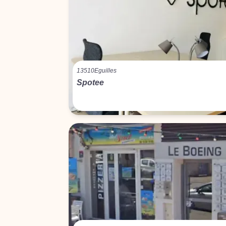
13510
Eguilles
Spotee