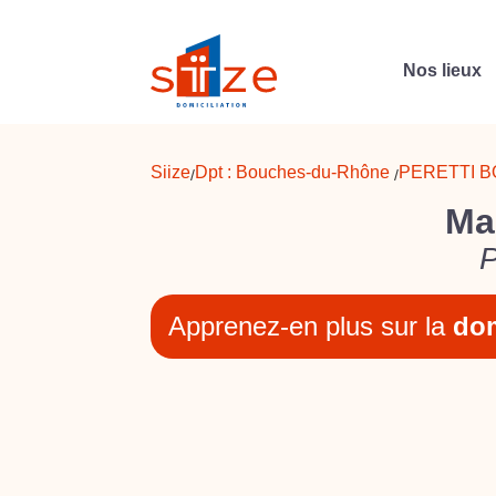
Nos lieux
Siize
Dpt :
Bouches-du-Rhône
PERETTI B
/
/
Mar
Apprenez-en plus sur la
dom