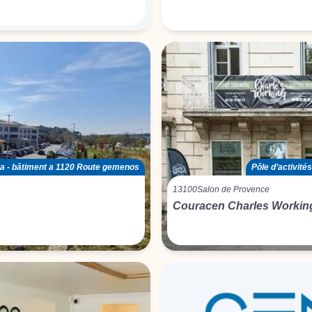
cca - bâtiment a 1120 Route gemenos
Pôle d’activités
13100
Salon de Provence
Couracen Charles Workin