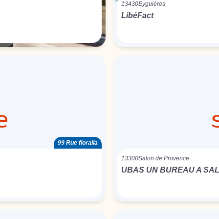
13430
Eyguières
LibéFact
99 Rue floralia
13300
Salon de Provence
UBAS UN BUREAU A SA