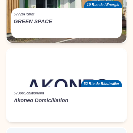
10 Rue de l'Énergie
67720
Hœrdt
GREEN SPACE
52 Rte de Bischwiller
67300
Schiltigheim
Akoneo Domiciliation