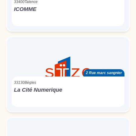
33400
Talence
ICOMME
2 Rue marc sangnier
33130
Bègles
La Cité Numerique