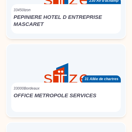
230 Av d’uchamp
33450
Izon
PEPINIERE HOTEL D ENTREPRISE
MASCARET
31 Allée de chartres
33000
Bordeaux
OFFICE METROPOLE SERVICES