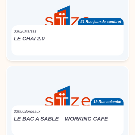
51 Rue jean de combret
33620
Marsas
LE CHAI 2.0
18 Rue colombe
33000
Bordeaux
LE BAC A SABLE – WORKING CAFE