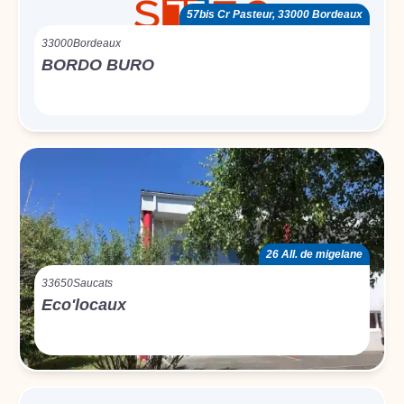
57bis Cr Pasteur, 33000 Bordeaux
33000
Bordeaux
BORDO BURO
26 All. de migelane
33650
Saucats
Eco'locaux