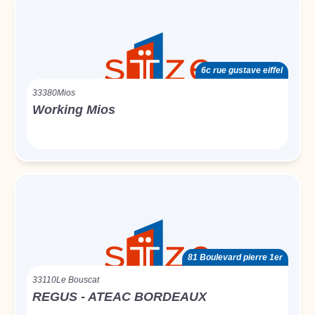
6c rue gustave eiffel
33380
Mios
Working Mios
81 Boulevard pierre 1er
33110
Le Bouscat
REGUS - ATEAC BORDEAUX