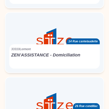
14 Rue cantelaudette
33310
Lormont
ZEN'ASSISTANCE - Domiciliation
26 Rue condillac