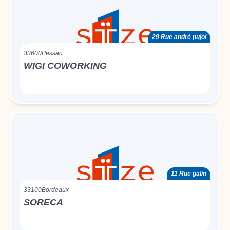
29 Rue andré pujol
33600
Pessac
WIGI COWORKING
11 Rue galin
33100
Bordeaux
SORECA