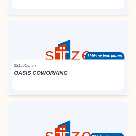
68bis av jean jaurès
33150
Cenon
OASIS COWORKING