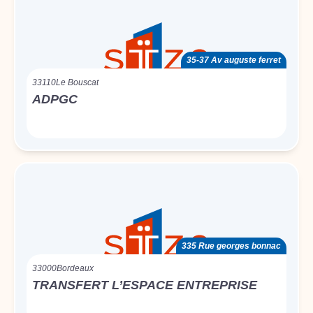
35-37 Av auguste ferret
33110
Le Bouscat
ADPGC
335 Rue georges bonnac
33000
Bordeaux
TRANSFERT L’ESPACE ENTREPRISE