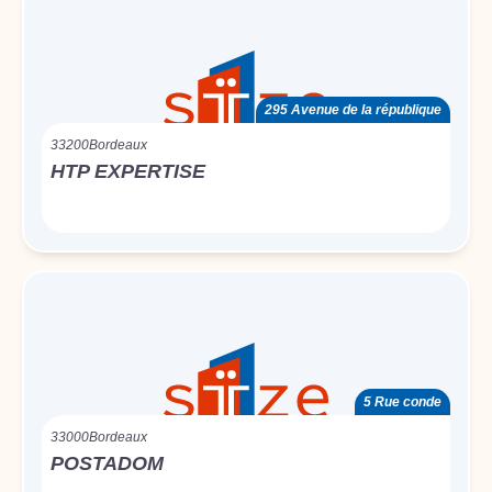
295 Avenue de la république
33200
Bordeaux
HTP EXPERTISE
5 Rue conde
33000
Bordeaux
POSTADOM