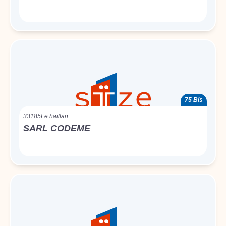
75 Bis
33185
Le haillan
SARL CODEME