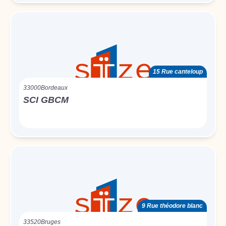
15 Rue canteloup
33000
Bordeaux
SCI GBCM
9 Rue théodore blanc
33520
Bruges