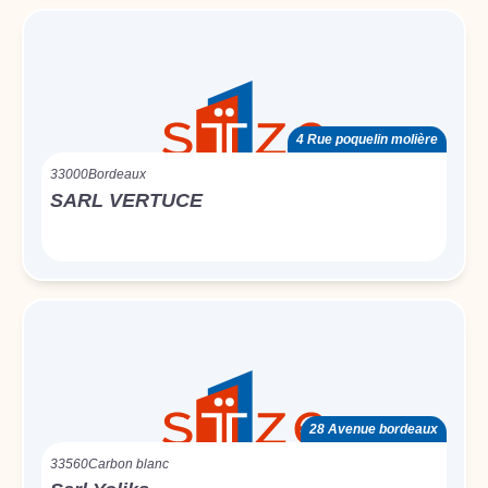
4 Rue poquelin molière
33000
Bordeaux
SARL VERTUCE
28 Avenue bordeaux
33560
Carbon blanc