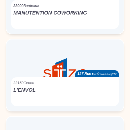
33000
Bordeaux
MANUTENTION COWORKING
127 Rue rené cassagne
33150
Cenon
L’ENVOL