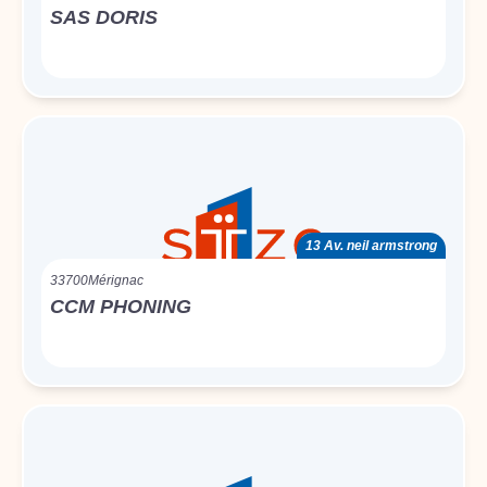
SAS DORIS
13 Av. neil armstrong
33700
Mérignac
CCM PHONING