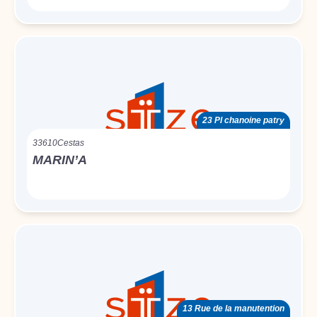
23 Pl chanoine patry
33610
Cestas
MARIN’A
13 Rue de la manutention